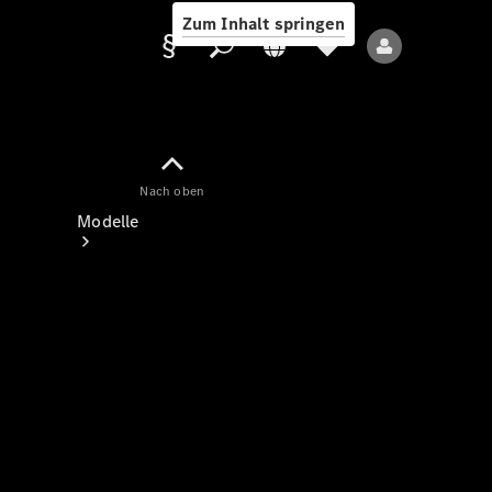
Zum Inhalt springen
Nach oben
Anbieter/Datenschutz
Modelle
Alle Modelle
Neue Modelle
Elektromodelle