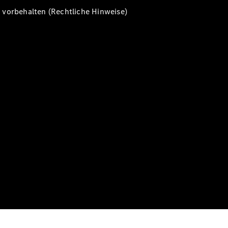
vorbehalten (Rechtliche Hinweise)
Alle T-
Modelle
CLA
Shooting
Elektrisch
Brake
CLA
Shooting
Brake
C-Klasse T-
Modell
C-Klasse T-
Modell All-
Terrain
E-Klasse T-
Modell
E-Klasse T-
Modell All-
Terrain
Konfigurator