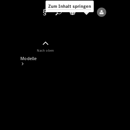
Zum Inhalt springen
Nach oben
Anbieter/Datenschutz
Modelle
Alle Modelle
Neue Modelle
Elektromodelle