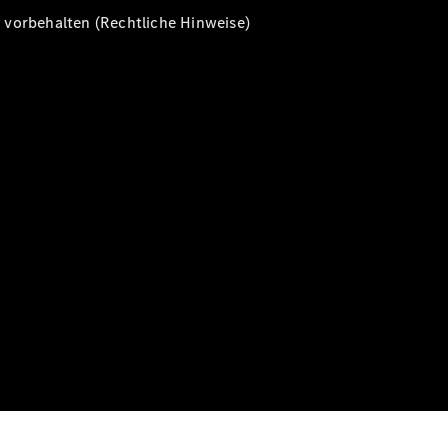
vorbehalten (Rechtliche Hinweise)
Alle T-
Modelle
CLA
Shooting
Elektrisch
Brake
CLA
Shooting
Brake
C-Klasse T-
Modell
C-Klasse T-
Modell All-
Terrain
E-Klasse T-
Modell
E-Klasse T-
Modell All-
Terrain
Konfigurator