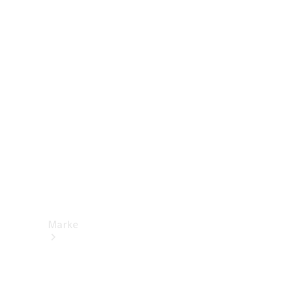
Mercedes-
Benz Apps
Betriebsanleitungen
Support &
Kontakt
Marke