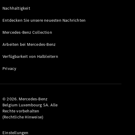
GLS
Neu
Nachhaltigkeit
Mercedes-
Maybach
Entdecken Sie unsere neuesten Nachrichten
GLS SUV
Mercedes-
Mercedes-Benz Collection
Maybach
Neu
GLS SUV
Arbeiten bei Mercedes-Benz
G-Klasse
Elektrisch
Geländewagen
Verfügbarkeit von Halbleitern
G-Klasse
Geländewagen
Privacy
Konfigurator
Mercedes-
Benz Store
© 2026. Mercedes-Benz
T-Modell
Belgium Luxembourg SA. Alle
Rechte vorbehalten
(Rechtliche Hinweise)
Einstellungen