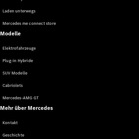
EQE
Elektrisch
Laden unterwegs
SUV
EQS
Elektrisch
Mercedes me connect store
SUV
Mercedes-
Modelle
Maybach
Elektrisch
EQS SUV
Elektrofahrzeuge
GLA
GLA
Neu
Plug-in Hybride
GLA
Neu
Elektrisch
GLB
Elektrisch
SUV Modelle
GLB
GLC
Elektrisch
Cabriolets
GLC
GLC Coupé
Mercedes-AMG GT
GLE
Mehr über Mercedes
GLE
Neu
GLE Coupé
GLE
Kontakt
Neu
Coupé
Geschichte
GLS