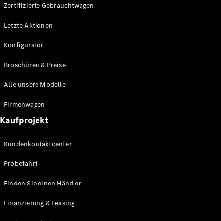
Plug-in-Hybrid Modelle
Zertifizierte Gebrauchtwagen
Letzte Aktionen
Limousine
Konfigurator
Broschüren & Preise
Alle unsere Modelle
Alle
Firmenwagen
Limousinen
Kaufprojekt
CLA
Elektrisch
CLA
Kundenkontaktcenter
C-Klasse
Limousine
Probefahrt
C-Klasse
Elektrisch
Limousine
Finden Sie einen Händler
EQE
Elektrisch
Limousine
Finanzierung & Leasing
EQS
Elektrisch
Limousine