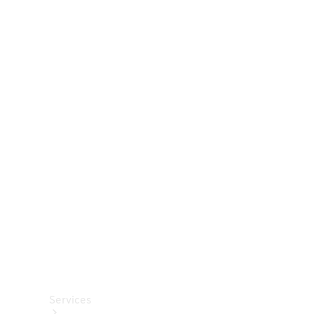
Räder &
Reifen
Zubehör
Mercedes-
Benz
Collection
Autopflege
Services