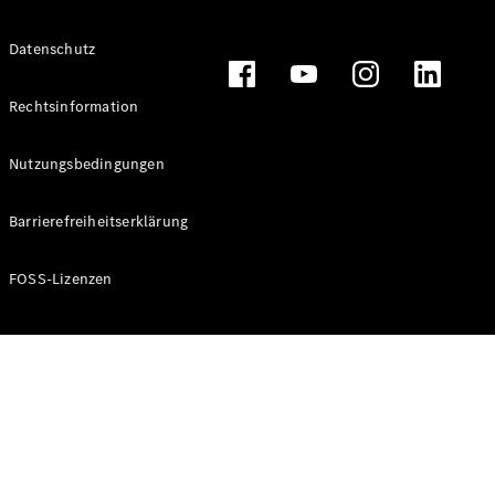
Alle T-
Datenschutz
Modelle
CLA
Shooting
Rechtsinformation
Elektrisch
Brake
CLA
Nutzungsbedingungen
Shooting
Brake
Barrierefreiheitserklärung
C-Klasse T-
Modell
C-Klasse T-
FOSS-Lizenzen
Modell All-
Terrain
E-Klasse T-
Modell
E-Klasse T-
Modell All-
Terrain
Konfigurator