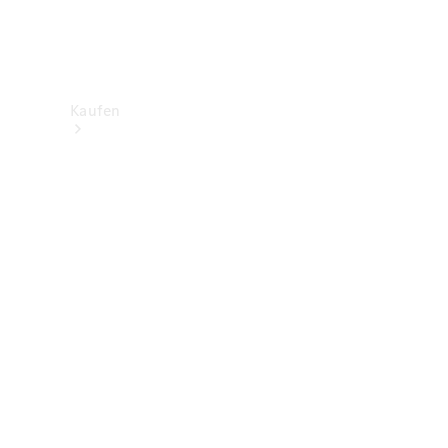
Kaufen
Neuwagenbestand
entdecken
Gebrauchtwagen
finden
Aktionen
Fleet &
Corporate