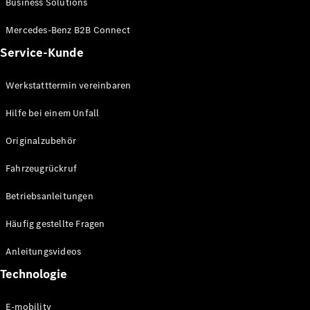
Business Solutions
E-Klasse
Limousine
Mercedes-Benz B2B Connect
S-Klasse
Service-Kunde
S-Klasse
Lang
Mercedes-
Werkstatttermin vereinbaren
Maybach S-
Klasse
Hilfe bei einem Unfall
Originalzubehör
Konfigurator
Mercedes-
Fahrzeugrückruf
Benz Store
SUV
Betriebsanleitungen
Häufig gestellte Fragen
Anleitungsvideos
Technologie
Alle SUVs
EQA
E-mobility
Elektrisch