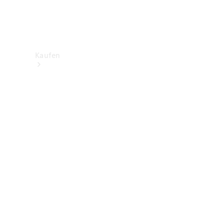
Kaufen
Neuwagenbestand
entdecken
Gebrauchtwagen
finden
Aktionen
Fleet &
Corporate