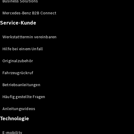
Business Solutions
E-Klasse
Limousine
Mercedes-Benz B2B Connect
S-Klasse
Service-Kunde
S-Klasse
Lang
Mercedes-
Werkstatttermin vereinbaren
Maybach S-
Klasse
Hilfe bei einem Unfall
Originalzubehör
Konfigurator
Mercedes-
Fahrzeugrückruf
Benz Store
SUV
Betriebsanleitungen
Häufig gestellte Fragen
Anleitungsvideos
Technologie
Alle SUVs
EQA
E-mobility
Elektrisch