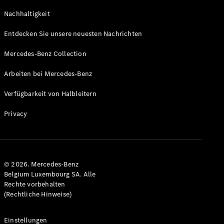
GLS
Neu
Nachhaltigkeit
Mercedes-
Maybach
Entdecken Sie unsere neuesten Nachrichten
GLS SUV
Mercedes-
Mercedes-Benz Collection
Maybach
Neu
GLS SUV
Arbeiten bei Mercedes-Benz
G-Klasse
Elektrisch
Geländewagen
Verfügbarkeit von Halbleitern
G-Klasse
Geländewagen
Privacy
Konfigurator
Mercedes-
Benz Store
© 2026. Mercedes-Benz
T-Modell
Belgium Luxembourg SA. Alle
Rechte vorbehalten
(Rechtliche Hinweise)
Einstellungen