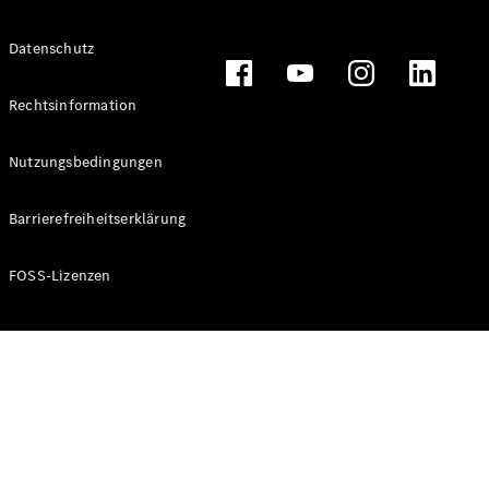
Alle T-
Datenschutz
Modelle
CLA
Shooting
Rechtsinformation
Elektrisch
Brake
CLA
Nutzungsbedingungen
Shooting
Brake
Barrierefreiheitserklärung
C-Klasse T-
Modell
C-Klasse T-
FOSS-Lizenzen
Modell All-
Terrain
E-Klasse T-
Modell
E-Klasse T-
Modell All-
Terrain
Konfigurator