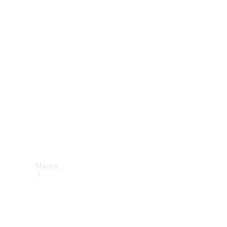
Mercedes-
Benz Apps
Betriebsanleitungen
Support &
Kontakt
Marke