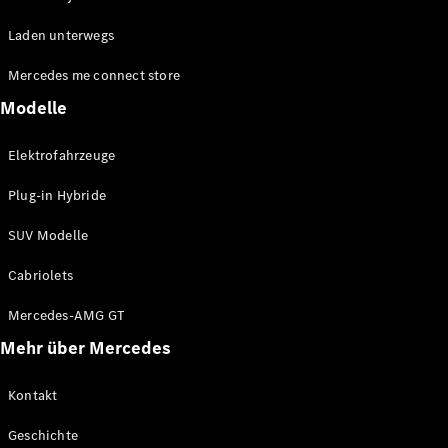
EQE
Elektrisch
Laden unterwegs
SUV
EQS
Elektrisch
Mercedes me connect store
SUV
Mercedes-
Modelle
Maybach
Elektrisch
EQS SUV
Elektrofahrzeuge
GLA
GLA
Neu
Plug-in Hybride
GLA
Neu
Elektrisch
GLB
Elektrisch
SUV Modelle
GLB
GLC
Elektrisch
Cabriolets
GLC
GLC Coupé
Mercedes-AMG GT
GLE
Mehr über Mercedes
GLE
Neu
GLE Coupé
GLE
Kontakt
Neu
Coupé
Geschichte
GLS