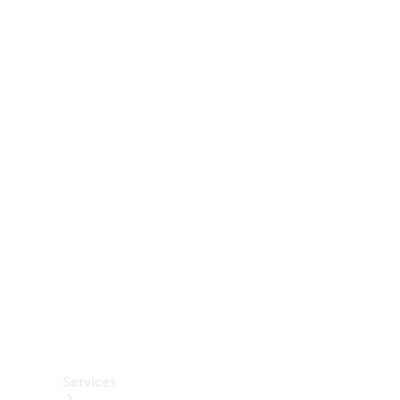
Räder &
Reifen
Zubehör
Mercedes-
Benz
Collection
Autopflege
Services