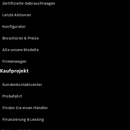
Plug-in-Hybrid Modelle
Zertifizierte Gebrauchtwagen
Letzte Aktionen
Limousine
Konfigurator
Broschüren & Preise
Alle unsere Modelle
Alle
Firmenwagen
Limousinen
Kaufprojekt
CLA
Elektrisch
CLA
Kundenkontaktcenter
C-Klasse
Limousine
Probefahrt
C-Klasse
Elektrisch
Limousine
Finden Sie einen Händler
EQE
Elektrisch
Limousine
Finanzierung & Leasing
EQS
Elektrisch
Limousine