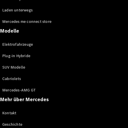
EQE
Elektrisch
Laden unterwegs
SUV
EQS
Elektrisch
Mercedes me connect store
SUV
Mercedes-
Modelle
Maybach
Elektrisch
EQS SUV
Elektrofahrzeuge
GLA
GLA
Neu
Plug-in Hybride
GLA
Neu
Elektrisch
GLB
Elektrisch
SUV Modelle
GLB
GLC
Elektrisch
Cabriolets
GLC
GLC Coupé
Mercedes-AMG GT
GLE
Mehr über Mercedes
GLE
Neu
GLE Coupé
GLE
Kontakt
Neu
Coupé
Geschichte
GLS