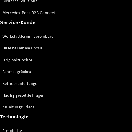
Business Solutions
E-Klasse
Limousine
Mercedes-Benz B2B Connect
S-Klasse
Service-Kunde
S-Klasse
Lang
Mercedes-
Werkstatttermin vereinbaren
Maybach S-
Klasse
Hilfe bei einem Unfall
Originalzubehör
Konfigurator
Mercedes-
Fahrzeugrückruf
Benz Store
SUV
Betriebsanleitungen
Häufig gestellte Fragen
Anleitungsvideos
Technologie
Alle SUVs
EQA
E-mobility
Elektrisch