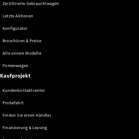
Plug-in-Hybrid Modelle
Zertifizierte Gebrauchtwagen
Letzte Aktionen
Limousine
Konfigurator
Broschüren & Preise
Alle unsere Modelle
Alle
Firmenwagen
Limousinen
Kaufprojekt
CLA
Elektrisch
CLA
Kundenkontaktcenter
C-Klasse
Limousine
Probefahrt
C-Klasse
Elektrisch
Limousine
Finden Sie einen Händler
EQE
Elektrisch
Limousine
Finanzierung & Leasing
EQS
Elektrisch
Limousine