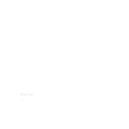
Mercedes-
Benz Apps
Betriebsanleitungen
Support &
Kontakt
Marke