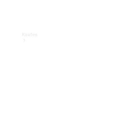
Kaufen
Neuwagenbestand
entdecken
Gebrauchtwagen
finden
Aktionen
Fleet &
Corporate