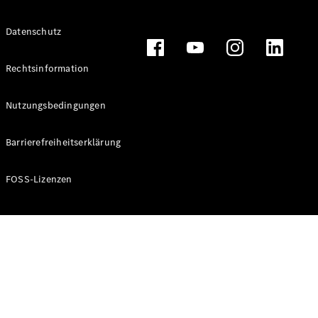
Alle T-
Datenschutz
Modelle
CLA
Shooting
Rechtsinformation
Elektrisch
Brake
CLA
Nutzungsbedingungen
Shooting
Brake
Barrierefreiheitserklärung
C-Klasse T-
Modell
C-Klasse T-
FOSS-Lizenzen
Modell All-
Terrain
E-Klasse T-
Modell
E-Klasse T-
Modell All-
Terrain
Konfigurator