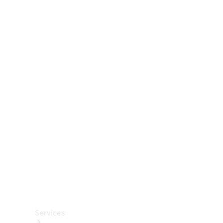
Räder &
Reifen
Zubehör
Mercedes-
Benz
Collection
Autopflege
Services