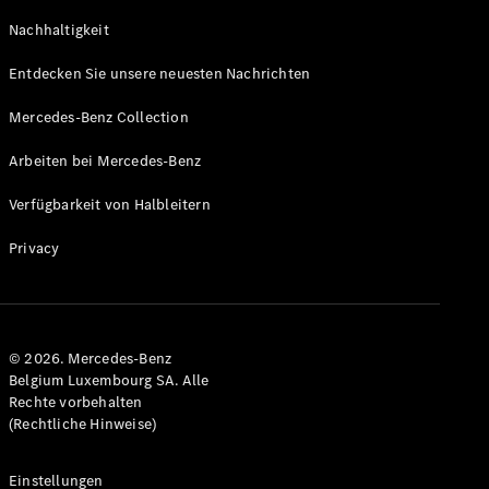
GLS
Neu
Nachhaltigkeit
Mercedes-
Maybach
Entdecken Sie unsere neuesten Nachrichten
GLS SUV
Mercedes-
Mercedes-Benz Collection
Maybach
Neu
GLS SUV
Arbeiten bei Mercedes-Benz
G-Klasse
Elektrisch
Geländewagen
Verfügbarkeit von Halbleitern
G-Klasse
Geländewagen
Privacy
Konfigurator
Mercedes-
Benz Store
© 2026. Mercedes-Benz
T-Modell
Belgium Luxembourg SA. Alle
Rechte vorbehalten
(Rechtliche Hinweise)
Einstellungen