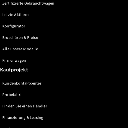
Plug-in-Hybrid Modelle
Zertifizierte Gebrauchtwagen
Letzte Aktionen
Limousine
Konfigurator
Broschüren & Preise
Alle unsere Modelle
Alle
Firmenwagen
Limousinen
Kaufprojekt
CLA
Elektrisch
CLA
Kundenkontaktcenter
C-Klasse
Limousine
Probefahrt
C-Klasse
Elektrisch
Limousine
Finden Sie einen Händler
EQE
Elektrisch
Limousine
Finanzierung & Leasing
EQS
Elektrisch
Limousine