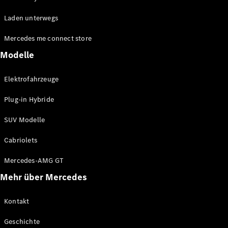
EQE
Elektrisch
Laden unterwegs
SUV
EQS
Elektrisch
Mercedes me connect store
SUV
Mercedes-
Modelle
Maybach
Elektrisch
EQS SUV
Elektrofahrzeuge
GLA
GLA
Neu
Plug-in Hybride
GLA
Neu
Elektrisch
GLB
Elektrisch
SUV Modelle
GLB
GLC
Elektrisch
Cabriolets
GLC
GLC Coupé
Mercedes-AMG GT
GLE
Mehr über Mercedes
GLE
Neu
GLE Coupé
GLE
Kontakt
Neu
Coupé
Geschichte
GLS