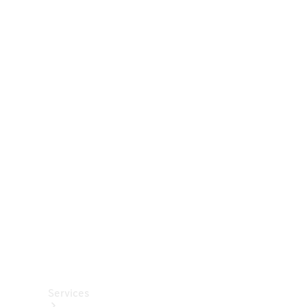
Räder &
Reifen
Zubehör
Mercedes-
Benz
Collection
Autopflege
Services