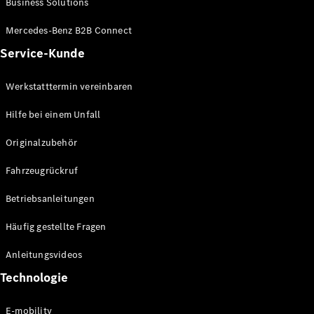
Business Solutions
E-Klasse
Limousine
Mercedes-Benz B2B Connect
S-Klasse
Service-Kunde
S-Klasse
Lang
Mercedes-
Werkstatttermin vereinbaren
Maybach S-
Klasse
Hilfe bei einem Unfall
Originalzubehör
Konfigurator
Mercedes-
Fahrzeugrückruf
Benz Store
SUV
Betriebsanleitungen
Häufig gestellte Fragen
Anleitungsvideos
Technologie
Alle SUVs
EQA
E-mobility
Elektrisch