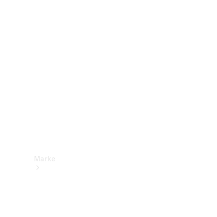
Mercedes-
Benz Apps
Betriebsanleitungen
Support &
Kontakt
Marke