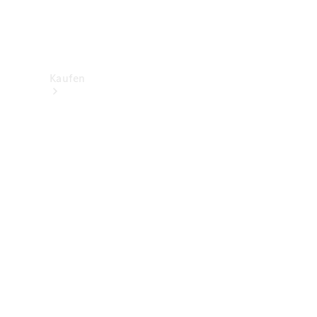
Kaufen
Neuwagenbestand
entdecken
Gebrauchtwagen
finden
Aktionen
Fleet &
Corporate