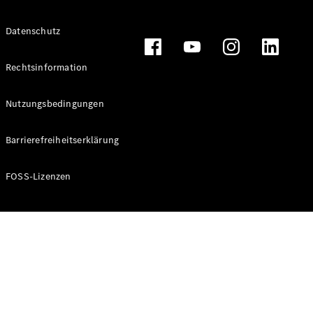
Alle T-
Datenschutz
Modelle
CLA
Shooting
Rechtsinformation
Elektrisch
Brake
CLA
Nutzungsbedingungen
Shooting
Brake
Barrierefreiheitserklärung
C-Klasse T-
Modell
C-Klasse T-
FOSS-Lizenzen
Modell All-
Terrain
E-Klasse T-
Modell
E-Klasse T-
Modell All-
Terrain
Konfigurator