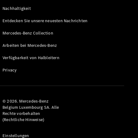
GLS
Neu
Nachhaltigkeit
Mercedes-
Maybach
Entdecken Sie unsere neuesten Nachrichten
GLS SUV
Mercedes-
Mercedes-Benz Collection
Maybach
Neu
GLS SUV
Arbeiten bei Mercedes-Benz
G-Klasse
Elektrisch
Geländewagen
Verfügbarkeit von Halbleitern
G-Klasse
Geländewagen
Privacy
Konfigurator
Mercedes-
Benz Store
© 2026. Mercedes-Benz
T-Modell
Belgium Luxembourg SA. Alle
Rechte vorbehalten
(Rechtliche Hinweise)
Einstellungen