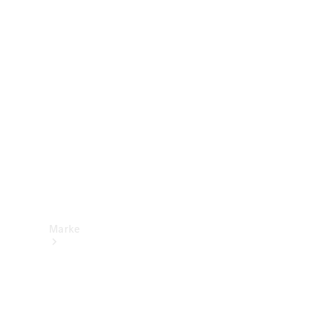
Mercedes-
Benz Apps
Betriebsanleitungen
Support &
Kontakt
Marke