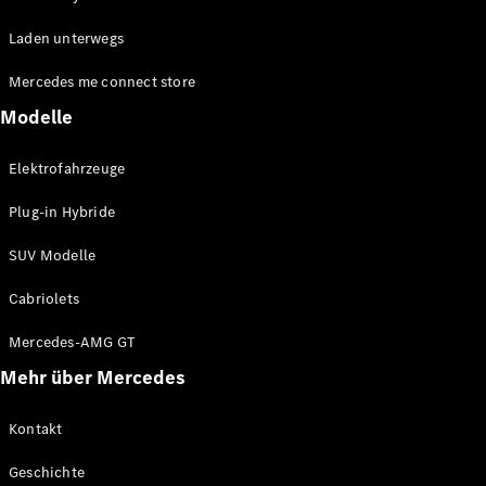
EQE
Elektrisch
Laden unterwegs
SUV
EQS
Elektrisch
Mercedes me connect store
SUV
Mercedes-
Modelle
Maybach
Elektrisch
EQS SUV
Elektrofahrzeuge
GLA
GLA
Neu
Plug-in Hybride
GLA
Neu
Elektrisch
GLB
Elektrisch
SUV Modelle
GLB
GLC
Elektrisch
Cabriolets
GLC
GLC Coupé
Mercedes-AMG GT
GLE
Mehr über Mercedes
GLE
Neu
GLE Coupé
GLE
Kontakt
Neu
Coupé
Geschichte
GLS