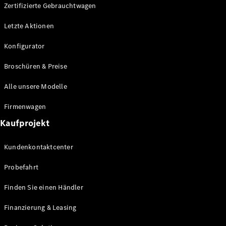
Plug-in-Hybrid Modelle
Zertifizierte Gebrauchtwagen
Letzte Aktionen
Limousine
Konfigurator
Broschüren & Preise
Alle unsere Modelle
Alle
Firmenwagen
Limousinen
Kaufprojekt
CLA
Elektrisch
CLA
Kundenkontaktcenter
C-Klasse
Limousine
Probefahrt
C-Klasse
Elektrisch
Limousine
Finden Sie einen Händler
EQE
Elektrisch
Limousine
Finanzierung & Leasing
EQS
Elektrisch
Limousine