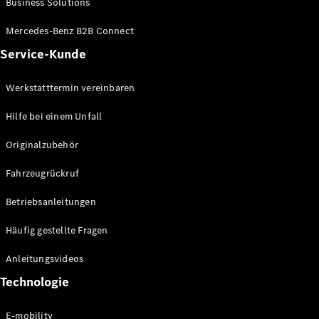
Business Solutions
E-Klasse
Limousine
Mercedes-Benz B2B Connect
S-Klasse
Service-Kunde
S-Klasse
Lang
Mercedes-
Werkstatttermin vereinbaren
Maybach S-
Klasse
Hilfe bei einem Unfall
Originalzubehör
Konfigurator
Mercedes-
Fahrzeugrückruf
Benz Store
SUV
Betriebsanleitungen
Häufig gestellte Fragen
Anleitungsvideos
Technologie
Alle SUVs
EQA
E-mobility
Elektrisch