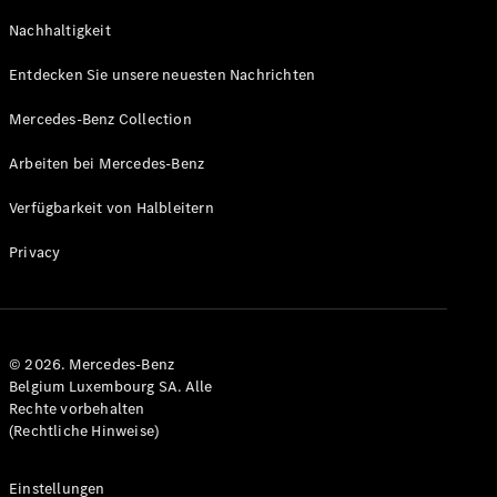
GLS
Neu
Nachhaltigkeit
Mercedes-
Maybach
Entdecken Sie unsere neuesten Nachrichten
GLS SUV
Mercedes-
Mercedes-Benz Collection
Maybach
Neu
GLS SUV
Arbeiten bei Mercedes-Benz
G-Klasse
Elektrisch
Geländewagen
Verfügbarkeit von Halbleitern
G-Klasse
Geländewagen
Privacy
Konfigurator
Mercedes-
Benz Store
© 2026. Mercedes-Benz
T-Modell
Belgium Luxembourg SA. Alle
Rechte vorbehalten
(Rechtliche Hinweise)
Einstellungen