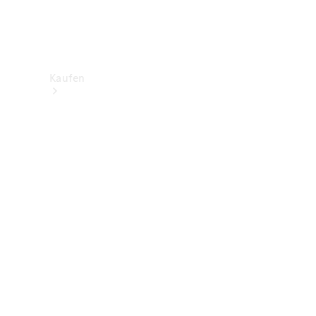
Kaufen
Neuwagenbestand
entdecken
Gebrauchtwagen
finden
Aktionen
Fleet &
Corporate