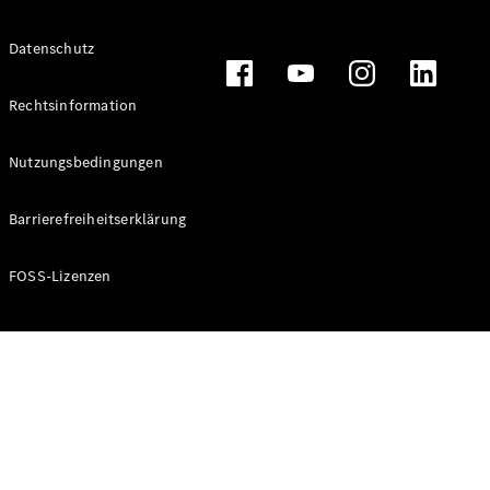
Alle T-
Datenschutz
Modelle
CLA
Shooting
Rechtsinformation
Elektrisch
Brake
CLA
Nutzungsbedingungen
Shooting
Brake
Barrierefreiheitserklärung
C-Klasse T-
Modell
C-Klasse T-
FOSS-Lizenzen
Modell All-
Terrain
E-Klasse T-
Modell
E-Klasse T-
Modell All-
Terrain
Konfigurator