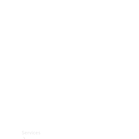
Räder &
Reifen
Zubehör
Mercedes-
Benz
Collection
Autopflege
Services