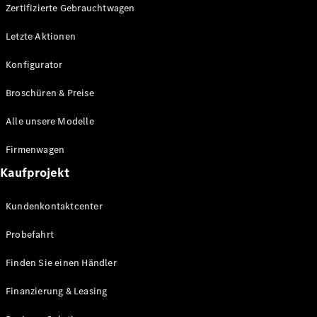
Plug-in-Hybrid Modelle
Zertifizierte Gebrauchtwagen
Letzte Aktionen
Limousine
Konfigurator
Broschüren & Preise
Alle unsere Modelle
Alle
Firmenwagen
Limousinen
Kaufprojekt
CLA
Elektrisch
CLA
Kundenkontaktcenter
C-Klasse
Limousine
Probefahrt
C-Klasse
Neu
Elektrisch
Limousine
Finden Sie einen Händler
EQE
Elektrisch
Limousine
Finanzierung & Leasing
EQS
Elektrisch
Limousine