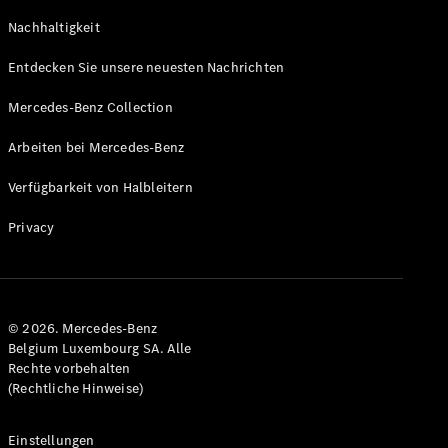
GLS
Neu
Nachhaltigkeit
Mercedes-
Maybach
Entdecken Sie unsere neuesten Nachrichten
GLS SUV
Mercedes-
Mercedes-Benz Collection
Maybach
Neu
GLS SUV
Arbeiten bei Mercedes-Benz
G-Klasse
Elektrisch
Geländewagen
Verfügbarkeit von Halbleitern
G-Klasse
Geländewagen
Privacy
Konfigurator
Mercedes-
Benz Store
© 2026. Mercedes-Benz
T-Modell
Belgium Luxembourg SA. Alle
Rechte vorbehalten
(Rechtliche Hinweise)
Einstellungen