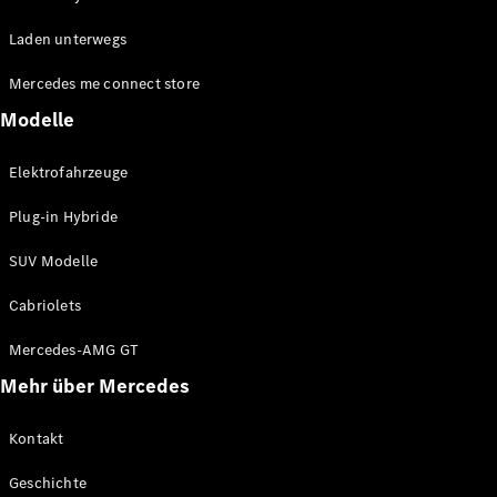
EQE
Elektrisch
Laden unterwegs
SUV
EQS
Elektrisch
Mercedes me connect store
SUV
Mercedes-
Modelle
Maybach
Elektrisch
EQS SUV
Elektrofahrzeuge
GLA
GLA
Neu
Plug-in Hybride
GLA
Neu
Elektrisch
GLB
Elektrisch
SUV Modelle
GLB
GLC
Elektrisch
Cabriolets
GLC
GLC Coupé
Mercedes-AMG GT
GLE
Mehr über Mercedes
GLE
Neu
GLE Coupé
GLE
Kontakt
Neu
Coupé
Geschichte
GLS