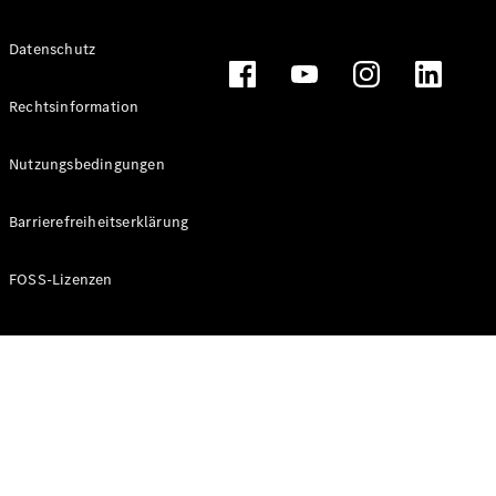
Alle T-
Datenschutz
Modelle
CLA
Shooting
Rechtsinformation
Elektrisch
Brake
CLA
Nutzungsbedingungen
Shooting
Brake
Barrierefreiheitserklärung
C-Klasse T-
Modell
C-Klasse T-
FOSS-Lizenzen
Modell All-
Terrain
E-Klasse T-
Modell
E-Klasse T-
Modell All-
Terrain
Konfigurator