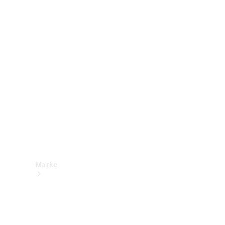
Mercedes-
Benz Apps
Betriebsanleitungen
Support &
Kontakt
Marke