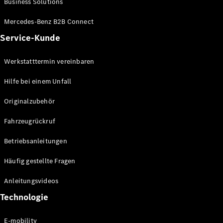
Business Solutions
E-Klasse
Limousine
Mercedes-Benz B2B Connect
S-Klasse
Service-Kunde
S-Klasse
Lang
Mercedes-
Werkstatttermin vereinbaren
Maybach S-
Klasse
Hilfe bei einem Unfall
Originalzubehör
Konfigurator
Mercedes-
Fahrzeugrückruf
Benz Store
SUV
Betriebsanleitungen
Häufig gestellte Fragen
Anleitungsvideos
Technologie
Alle SUVs
EQA
E-mobility
Elektrisch