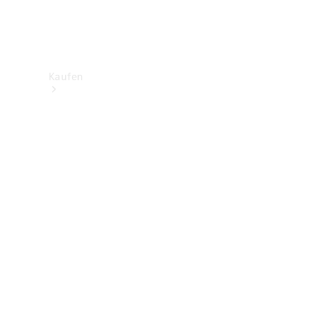
Kaufen
Neuwagenbestand
entdecken
Gebrauchtwagen
finden
Aktionen
Fleet &
Corporate