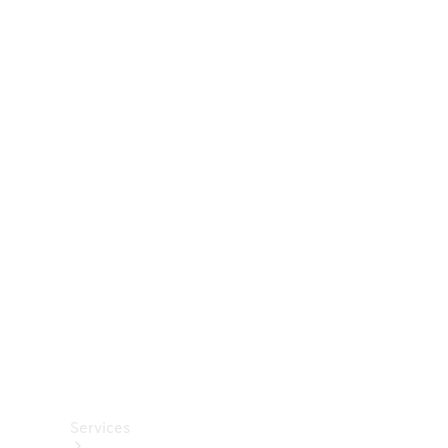
Räder &
Reifen
Zubehör
Mercedes-
Benz
Collection
Autopflege
Services