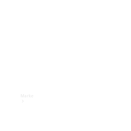
Mercedes-
Benz Apps
Betriebsanleitungen
Support &
Kontakt
Marke