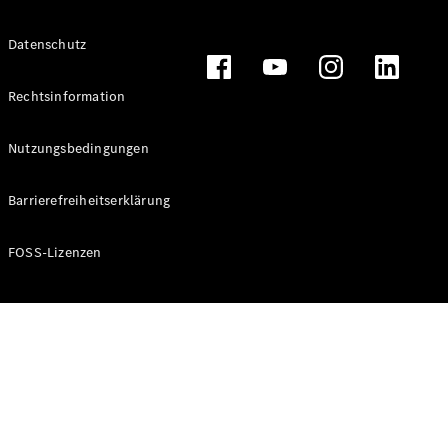
Alle T-
Datenschutz
Modelle
CLA
Shooting
Rechtsinformation
Elektrisch
Brake
CLA
Nutzungsbedingungen
Shooting
Brake
Barrierefreiheitserklärung
C-Klasse T-
Modell
C-Klasse T-
FOSS-Lizenzen
Modell All-
Terrain
E-Klasse T-
Modell
E-Klasse T-
Modell All-
Terrain
Konfigurator