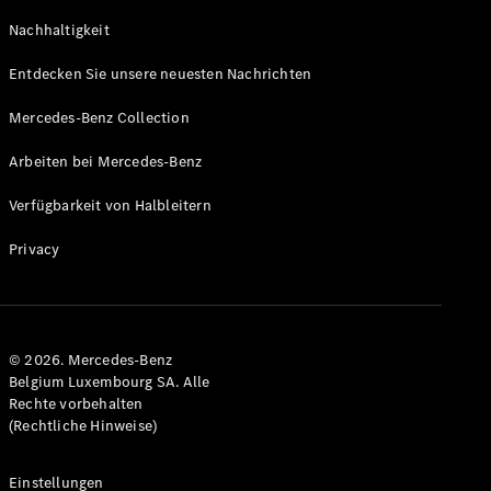
GLS
Neu
Nachhaltigkeit
Mercedes-
Maybach
Entdecken Sie unsere neuesten Nachrichten
GLS SUV
Mercedes-
Mercedes-Benz Collection
Maybach
Neu
GLS SUV
Arbeiten bei Mercedes-Benz
G-Klasse
Elektrisch
Geländewagen
Verfügbarkeit von Halbleitern
G-Klasse
Geländewagen
Privacy
Konfigurator
Mercedes-
Benz Store
© 2026. Mercedes-Benz
T-Modell
Belgium Luxembourg SA. Alle
Rechte vorbehalten
(Rechtliche Hinweise)
Einstellungen