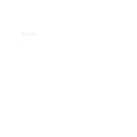
Kaufen
Neuwagenbestand
entdecken
Gebrauchtwagen
finden
Aktionen
Fleet &
Corporate