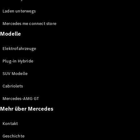
EQE
Elektrisch
Laden unterwegs
SUV
EQS
Elektrisch
Mercedes me connect store
SUV
Mercedes-
Modelle
Maybach
Elektrisch
EQS SUV
Elektrofahrzeuge
GLA
GLA
Neu
Plug-in Hybride
GLA
Neu
Elektrisch
GLB
Elektrisch
SUV Modelle
GLB
GLC
Elektrisch
Cabriolets
GLC
GLC Coupé
Mercedes-AMG GT
GLE
Mehr über Mercedes
GLE
Neu
GLE Coupé
GLE
Kontakt
Neu
Coupé
Geschichte
GLS