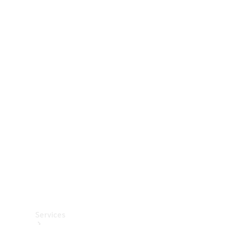
Räder &
Reifen
Zubehör
Mercedes-
Benz
Collection
Autopflege
Services