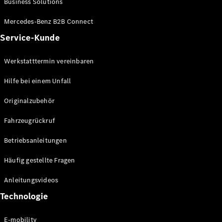
Business Solutions
E-Klasse
Limousine
Mercedes-Benz B2B Connect
S-Klasse
Service-Kunde
S-Klasse
Lang
Mercedes-
Werkstatttermin vereinbaren
Maybach S-
Klasse
Hilfe bei einem Unfall
Originalzubehör
Konfigurator
Mercedes-
Fahrzeugrückruf
Benz Store
SUV
Betriebsanleitungen
Häufig gestellte Fragen
Anleitungsvideos
Technologie
Alle SUVs
EQA
E-mobility
Elektrisch