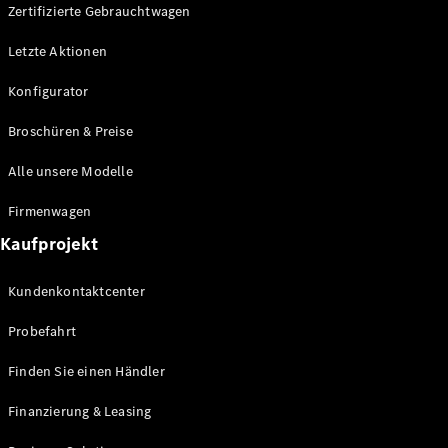
Plug-in-Hybrid Modelle
Zertifizierte Gebrauchtwagen
Letzte Aktionen
Limousine
Konfigurator
Broschüren & Preise
Alle unsere Modelle
Alle
Firmenwagen
Limousinen
Kaufprojekt
CLA
Elektrisch
CLA
Kundenkontaktcenter
C-Klasse
Limousine
Probefahrt
C-Klasse
Elektrisch
Limousine
Finden Sie einen Händler
EQE
Elektrisch
Limousine
Finanzierung & Leasing
EQS
Elektrisch
Limousine