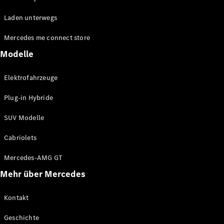
EQE
Elektrisch
Laden unterwegs
SUV
EQS
Elektrisch
Mercedes me connect store
SUV
Mercedes-
Modelle
Maybach
Elektrisch
EQS SUV
Elektrofahrzeuge
GLA
GLA
Neu
Plug-in Hybride
GLA
Neu
Elektrisch
GLB
Elektrisch
SUV Modelle
GLB
GLC
Elektrisch
Cabriolets
GLC
GLC Coupé
Mercedes-AMG GT
GLE
Mehr über Mercedes
GLE
Neu
GLE Coupé
GLE
Kontakt
Neu
Coupé
Geschichte
GLS