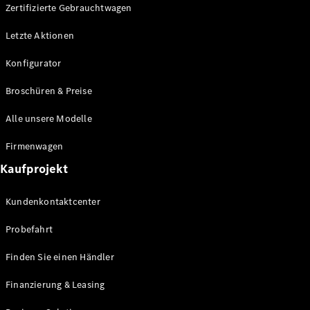
Plug-in-Hybrid Modelle
Zertifizierte Gebrauchtwagen
Letzte Aktionen
Limousine
Konfigurator
Broschüren & Preise
Alle unsere Modelle
Alle
Firmenwagen
Limousinen
Kaufprojekt
CLA
Elektrisch
CLA
Kundenkontaktcenter
C-Klasse
Limousine
Probefahrt
C-Klasse
Elektrisch
Limousine
Finden Sie einen Händler
EQE
Elektrisch
Limousine
Finanzierung & Leasing
EQS
Elektrisch
Limousine