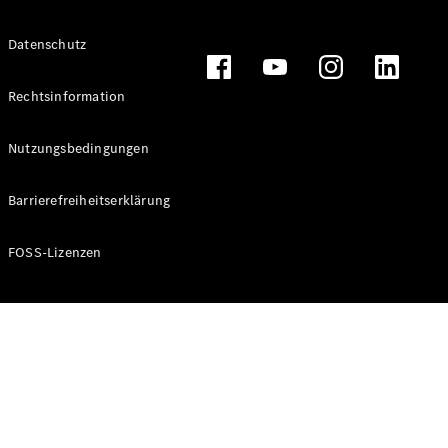
Alle T-
Datenschutz
Modelle
CLA
Shooting
Rechtsinformation
Elektrisch
Brake
CLA
Nutzungsbedingungen
Shooting
Brake
Barrierefreiheitserklärung
C-Klasse T-
Modell
C-Klasse T-
FOSS-Lizenzen
Modell All-
Terrain
E-Klasse T-
Modell
E-Klasse T-
Modell All-
Terrain
Konfigurator