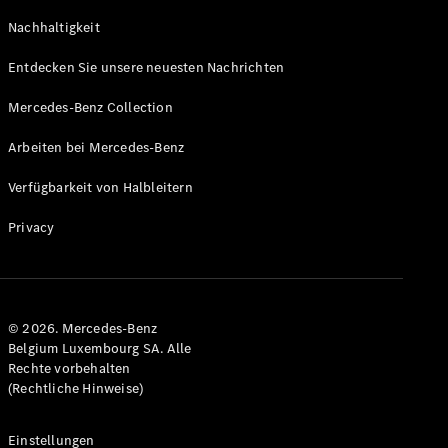
GLS
Neu
Nachhaltigkeit
Mercedes-
Maybach
Entdecken Sie unsere neuesten Nachrichten
GLS SUV
Mercedes-
Mercedes-Benz Collection
Maybach
Neu
GLS SUV
Arbeiten bei Mercedes-Benz
G-Klasse
Elektrisch
Geländewagen
Verfügbarkeit von Halbleitern
G-Klasse
Geländewagen
Privacy
Konfigurator
Mercedes-
Benz Store
© 2026. Mercedes-Benz
T-Modell
Belgium Luxembourg SA. Alle
Rechte vorbehalten
(Rechtliche Hinweise)
Einstellungen