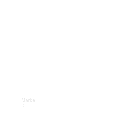
Mercedes-
Benz Apps
Betriebsanleitungen
Support &
Kontakt
Marke