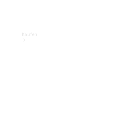
Kaufen
Neuwagenbestand
entdecken
Gebrauchtwagen
finden
Aktionen
Fleet &
Corporate