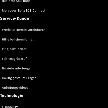
Business Solutions
E-Klasse
Limousine
Mercedes-Benz B2B Connect
S-Klasse
Service-Kunde
S-Klasse
Lang
Mercedes-
Werkstatttermin vereinbaren
Maybach S-
Klasse
Hilfe bei einem Unfall
Originalzubehör
Konfigurator
Mercedes-
Fahrzeugrückruf
Benz Store
SUV
Betriebsanleitungen
Häufig gestellte Fragen
Anleitungsvideos
Technologie
Alle SUVs
EQA
E-mobility
Elektrisch