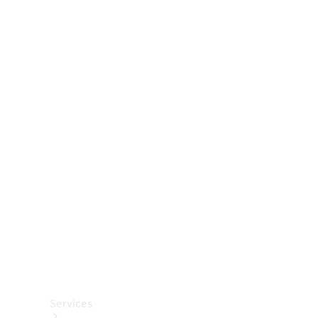
Räder &
Reifen
Zubehör
Mercedes-
Benz
Collection
Autopflege
Services