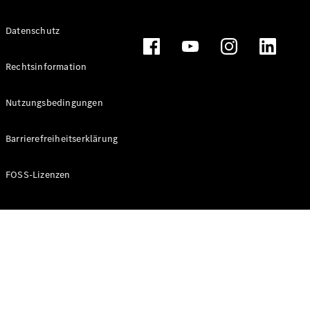
Alle T-
Datenschutz
Modelle
CLA
Shooting
Rechtsinformation
Elektrisch
Brake
CLA
Nutzungsbedingungen
Shooting
Brake
Barrierefreiheitserklärung
C-Klasse T-
Modell
C-Klasse T-
FOSS-Lizenzen
Modell All-
Terrain
E-Klasse T-
Modell
E-Klasse T-
Modell All-
Terrain
Konfigurator