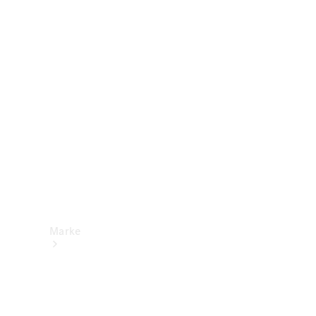
Mercedes-
Benz Apps
Betriebsanleitungen
Support &
Kontakt
Marke