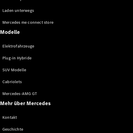
EQA
Elektrisch
Laden unterwegs
EQE
Elektrisch
Offroader
Mercedes me connect store
EQS
Elektrisch
Offroader
Modelle
Mercedes-
Maybach
Elektrisch
Elektrofahrzeuge
EQS
Offroader
Plug-in Hybride
GLA
GLA
Neu
SUV Modelle
GLA
Neu
Elektrisch
GLB
Elektrisch
Cabriolets
GLB
GLC
Elektrisch
Mercedes-AMG GT
GLC
Mehr über Mercedes
GLC Coupé
GLE
GLE
Kontakt
Neu
GLE Coupé
Geschichte
GLE
Neu