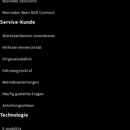
Business Solutions
E-Klasse
Limousine
Mercedes-Benz B2B Connect
S-Klasse
Service-Kunde
S-Klasse
Limousine
lang
Werkstatttermin vereinbaren
Mercedes-
Maybach S-
Hilfe bei einem Unfall
Klasse
Originalzubehör
Konfigurator
Fahrzeugrückruf
Mercedes-
Benz Store
Betriebsanleitungen
SUV
Häufig gestellte Fragen
Anleitungsvideos
Technologie
Alle SUVs
E-mobility