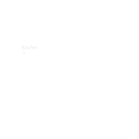
Kaufen
Neuwagenbestand
entdecken
Gebrauchtwagen
finden
Aktionen