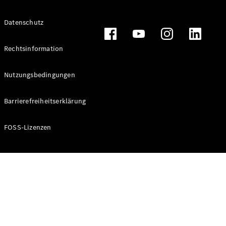
Datenschutz
Alle T-
Modelle
Rechtsinformation
CLA
Shooting
Elektrisch
Nutzungsbedingungen
Brake
CLA
Barrierefreiheitserklärung
Shooting
Brake
C-Klasse T-
FOSS-Lizenzen
Modell
C-Klasse T-
Modell All-
Terrain
E-Klasse T-
Modell
E-Klasse T-
Modell All-
Terrain