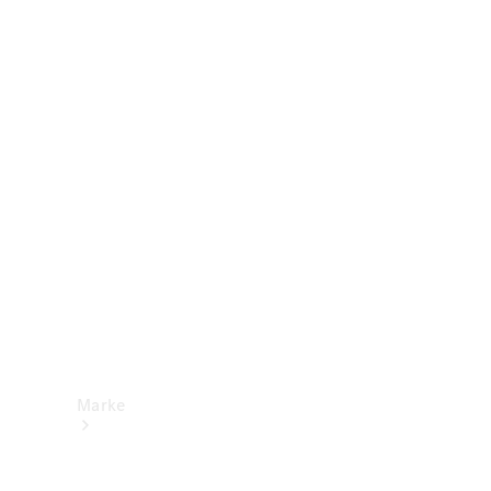
Mercedes-
Benz Apps
Betriebsanleitungen
Support &
Kontakt
Marke