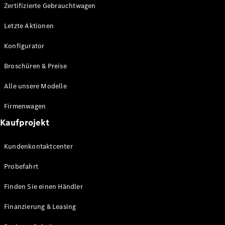
Plug-in-Hybrid Modelle
Zertifizierte Gebrauchtwagen
Letzte Aktionen
Limousine
Konfigurator
Broschüren & Preise
Alle unsere Modelle
Alle
Firmenwagen
Limousinen
Kaufprojekt
CLA
Elektrisch
CLA
Kundenkontaktcenter
C-Klasse
Limousine
Probefahrt
C-Klasse
Elektrisch
Limousine
Finden Sie einen Händler
EQE
Elektrisch
Limousine
Finanzierung & Leasing
EQS
Elektrisch
Limousine