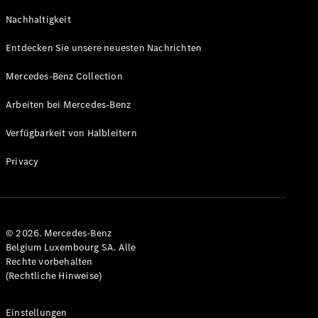
Coupe
Nachhaltigkeit
GLS
GLS
Neu
Entdecken Sie unsere neuesten Nachrichten
Mercedes-
Maybach
Mercedes-Benz Collection
GLS SUV
Mercedes-
Arbeiten bei Mercedes-Benz
Maybach
Neu
GLS SUV
Verfügbarkeit von Halbleitern
G-Klasse
Elektrisch
Geländewagen
Privacy
G-Klasse
Geländewagen
Konfigurator
© 2026. Mercedes-Benz
Mercedes-
Belgium Luxembourg SA. Alle
Benz Store
Rechte vorbehalten
T-Modell
(Rechtliche Hinweise)
Einstellungen