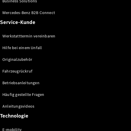
Business Solutions
E-Klasse
Limousine
Mercedes-Benz B2B Connect
S-Klasse
Service-Kunde
S-Klasse
Lang
Mercedes-
Werkstatttermin vereinbaren
Maybach S-
Klasse
Hilfe bei einem Unfall
Originalzubehör
Konfigurator
Mercedes-
Fahrzeugrückruf
Benz Store
SUV
Betriebsanleitungen
Häufig gestellte Fragen
Anleitungsvideos
Technologie
Alle SUVs
EQA
E-mobility
Elektrisch