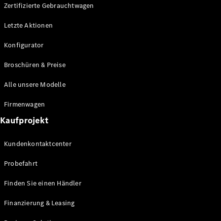
Plug-in-Hybrid Modelle
Zertifizierte Gebrauchtwagen
Letzte Aktionen
Limousine
Konfigurator
Broschüren & Preise
Alle unsere Modelle
Alle
Firmenwagen
Limousinen
Kaufprojekt
CLA
Elektrisch
CLA
Kundenkontaktcenter
C-Klasse
Limousine
Probefahrt
C-Klasse
Elektrisch
Limousine
Finden Sie einen Händler
EQE
Elektrisch
Limousine
Finanzierung & Leasing
EQS
Elektrisch
Limousine