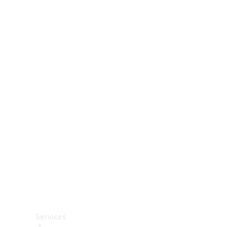
Räder &
Reifen
Zubehör
Mercedes-
Benz
Collection
Autopflege
Services