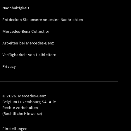
GLS
Neu
Nachhaltigkeit
Mercedes-
Maybach
Entdecken Sie unsere neuesten Nachrichten
GLS SUV
Mercedes-
Mercedes-Benz Collection
Maybach
Neu
GLS SUV
Arbeiten bei Mercedes-Benz
G-Klasse
Elektrisch
Geländewagen
Verfügbarkeit von Halbleitern
G-Klasse
Geländewagen
Privacy
Konfigurator
Mercedes-
Benz Store
© 2026. Mercedes-Benz
T-Modell
Belgium Luxembourg SA. Alle
Rechte vorbehalten
(Rechtliche Hinweise)
Einstellungen