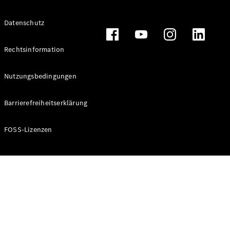
Alle T-
Datenschutz
Modelle
CLA
Shooting
Rechtsinformation
Elektrisch
Brake
CLA
Nutzungsbedingungen
Shooting
Brake
Barrierefreiheitserklärung
C-Klasse T-
Modell
C-Klasse T-
FOSS-Lizenzen
Modell All-
Terrain
E-Klasse T-
Modell
E-Klasse T-
Modell All-
Terrain
Konfigurator