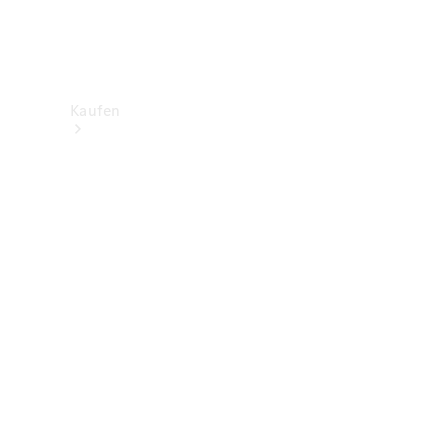
Kaufen
Neuwagenbestand
entdecken
Gebrauchtwagen
finden
Aktionen
Fleet &
Corporate