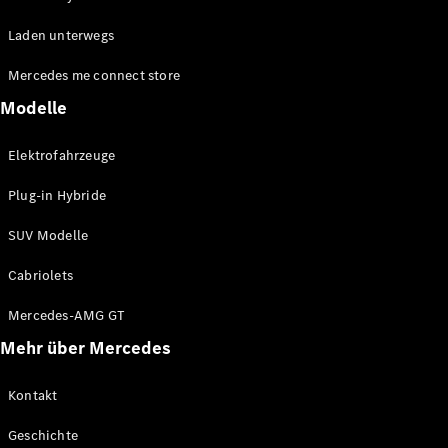
EQE
Elektrisch
Laden unterwegs
SUV
EQS
Elektrisch
Mercedes me connect store
SUV
Mercedes-
Modelle
Maybach
Elektrisch
EQS SUV
Elektrofahrzeuge
GLA
GLA
Neu
Plug-in Hybride
GLA
Neu
Elektrisch
GLB
Elektrisch
SUV Modelle
GLB
GLC
Elektrisch
Cabriolets
GLC
GLC Coupé
Mercedes-AMG GT
GLE
Mehr über Mercedes
GLE
Neu
GLE Coupé
GLE
Kontakt
Neu
Coupé
Geschichte
GLS