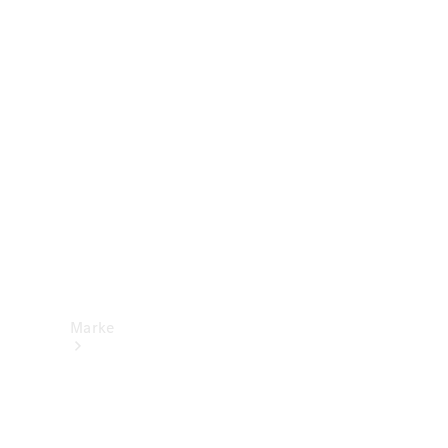
Mercedes-
Benz Apps
Betriebsanleitungen
Support &
Kontakt
Marke