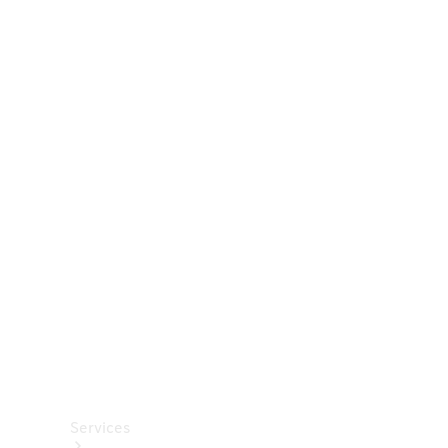
Räder &
Reifen
Zubehör
Mercedes-
Benz
Collection
Autopflege
Services