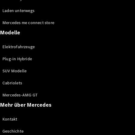
EQE
Elektrisch
Laden unterwegs
SUV
EQS
Elektrisch
Mercedes me connect store
SUV
Mercedes-
Modelle
Maybach
Elektrisch
EQS SUV
Elektrofahrzeuge
GLA
GLA
Neu
Plug-in Hybride
GLA
Neu
Elektrisch
GLB
Elektrisch
SUV Modelle
GLB
GLC
Elektrisch
Cabriolets
GLC
GLC Coupé
Mercedes-AMG GT
GLE
Mehr über Mercedes
GLE
Neu
GLE Coupé
GLE
Kontakt
Neu
Coupé
Geschichte
GLS