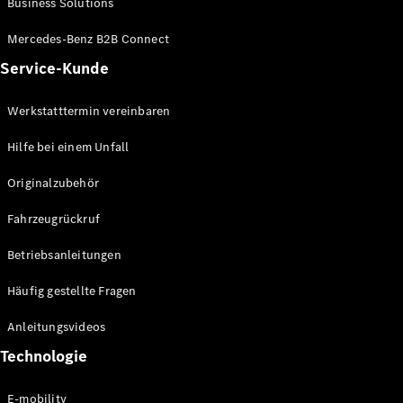
Business Solutions
E-Klasse
Limousine
Mercedes-Benz B2B Connect
S-Klasse
Service-Kunde
S-Klasse
Lang
Mercedes-
Werkstatttermin vereinbaren
Maybach S-
Klasse
Hilfe bei einem Unfall
Originalzubehör
Konfigurator
Mercedes-
Fahrzeugrückruf
Benz Store
SUV
Betriebsanleitungen
Häufig gestellte Fragen
Anleitungsvideos
Technologie
Alle SUVs
EQA
E-mobility
Elektrisch