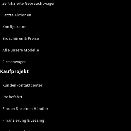
Plug-in-Hybrid Modelle
Zertifizierte Gebrauchtwagen
Letzte Aktionen
Limousine
Konfigurator
Broschüren & Preise
Alle unsere Modelle
Alle
Firmenwagen
Limousinen
Kaufprojekt
CLA
Elektrisch
CLA
Kundenkontaktcenter
C-Klasse
Limousine
Probefahrt
C-Klasse
Elektrisch
Limousine
Finden Sie einen Händler
EQE
Elektrisch
Limousine
Finanzierung & Leasing
EQS
Elektrisch
Limousine