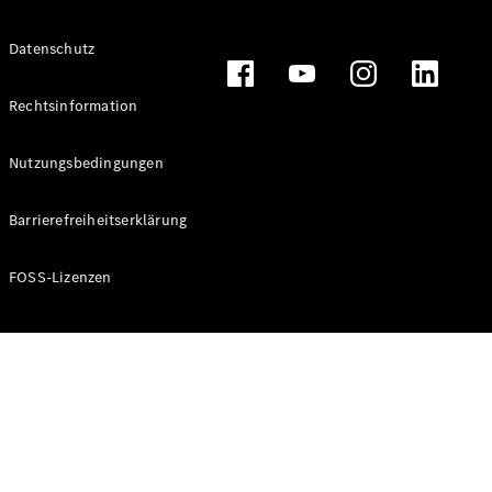
Alle T-
Datenschutz
Modelle
CLA
Shooting
Rechtsinformation
Elektrisch
Brake
CLA
Nutzungsbedingungen
Shooting
Brake
Barrierefreiheitserklärung
C-Klasse T-
Modell
C-Klasse T-
FOSS-Lizenzen
Modell All-
Terrain
E-Klasse T-
Modell
E-Klasse T-
Modell All-
Terrain
Konfigurator