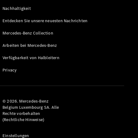
GLS
Neu
Nachhaltigkeit
Mercedes-
Maybach
Entdecken Sie unsere neuesten Nachrichten
GLS SUV
Mercedes-
Mercedes-Benz Collection
Maybach
Neu
GLS SUV
Arbeiten bei Mercedes-Benz
G-Klasse
Elektrisch
Geländewagen
Verfügbarkeit von Halbleitern
G-Klasse
Geländewagen
Privacy
Konfigurator
Mercedes-
Benz Store
© 2026. Mercedes-Benz
T-Modell
Belgium Luxembourg SA. Alle
Rechte vorbehalten
(Rechtliche Hinweise)
Einstellungen