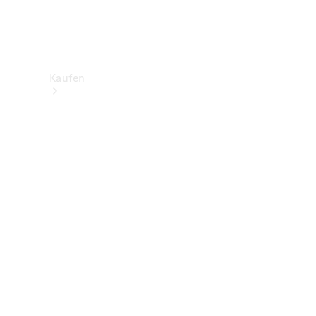
Kaufen
Neuwagenbestand
entdecken
Gebrauchtwagen
finden
Aktionen
Fleet &
Corporate