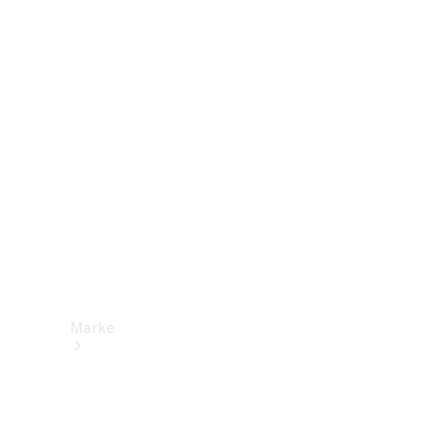
Mercedes-
Benz Apps
Betriebsanleitungen
Support &
Kontakt
Marke