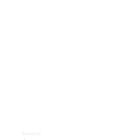
Räder &
Reifen
Zubehör
Mercedes-
Benz
Collection
Autopflege
Services