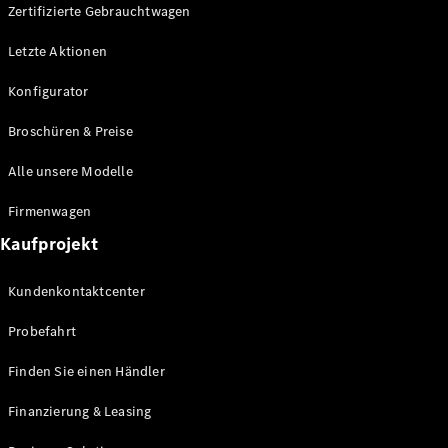
Plug-in-Hybrid Modelle
Zertifizierte Gebrauchtwagen
Letzte Aktionen
Limousine
Konfigurator
Broschüren & Preise
Alle unsere Modelle
Alle
Firmenwagen
Limousinen
Kaufprojekt
CLA
Elektrisch
CLA
Kundenkontaktcenter
C-Klasse
Limousine
Probefahrt
C-Klasse
Elektrisch
Limousine
Finden Sie einen Händler
EQE
Elektrisch
Limousine
Finanzierung & Leasing
EQS
Elektrisch
Limousine