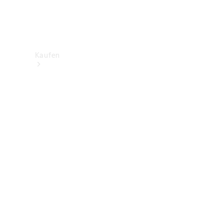
Kaufen
Neuwagenbestand
entdecken
Gebrauchtwagen
finden
Aktionen
Fleet &
Corporate