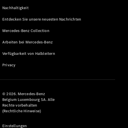
GLS
Neu
Nachhaltigkeit
Mercedes-
Maybach
Entdecken Sie unsere neuesten Nachrichten
GLS SUV
Mercedes-
Mercedes-Benz Collection
Maybach
Neu
GLS SUV
Arbeiten bei Mercedes-Benz
G-Klasse
Elektrisch
Geländewagen
Verfügbarkeit von Halbleitern
G-Klasse
Geländewagen
Privacy
Konfigurator
Mercedes-
Benz Store
© 2026. Mercedes-Benz
T-Modell
Belgium Luxembourg SA. Alle
Rechte vorbehalten
(Rechtliche Hinweise)
Einstellungen