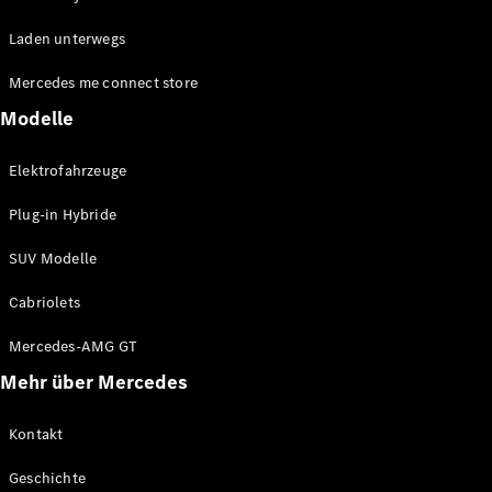
EQE
Elektrisch
Laden unterwegs
SUV
EQS
Elektrisch
Mercedes me connect store
SUV
Mercedes-
Modelle
Maybach
Elektrisch
EQS SUV
Elektrofahrzeuge
GLA
GLA
Neu
Plug-in Hybride
GLA
Neu
Elektrisch
GLB
Elektrisch
SUV Modelle
GLB
GLC
Elektrisch
Cabriolets
GLC
GLC Coupé
Mercedes-AMG GT
GLE
Mehr über Mercedes
GLE
Neu
GLE Coupé
GLE
Kontakt
Neu
Coupé
Geschichte
GLS