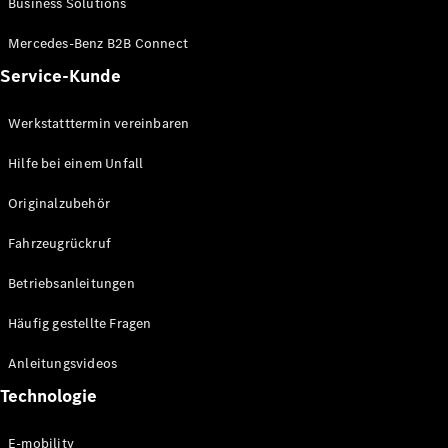
Business Solutions
E-Klasse
Limousine
Mercedes-Benz B2B Connect
S-Klasse
Service-Kunde
S-Klasse
Lang
Mercedes-
Werkstatttermin vereinbaren
Maybach S-
Klasse
Hilfe bei einem Unfall
Originalzubehör
Konfigurator
Mercedes-
Fahrzeugrückruf
Benz Store
SUV
Betriebsanleitungen
Häufig gestellte Fragen
Anleitungsvideos
Technologie
Alle SUVs
EQA
E-mobility
Elektrisch