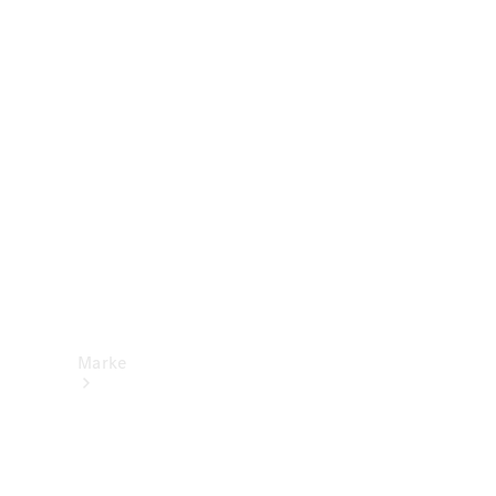
Mercedes-
Benz Apps
Betriebsanleitungen
Support &
Kontakt
Marke