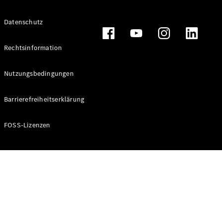
Alle T-
Datenschutz
Modelle
CLA
Shooting
Rechtsinformation
Elektrisch
Brake
CLA
Nutzungsbedingungen
Shooting
Brake
Barrierefreiheitserklärung
C-Klasse T-
Modell
C-Klasse T-
FOSS-Lizenzen
Modell All-
Terrain
E-Klasse T-
Modell
E-Klasse T-
Modell All-
Terrain
Konfigurator