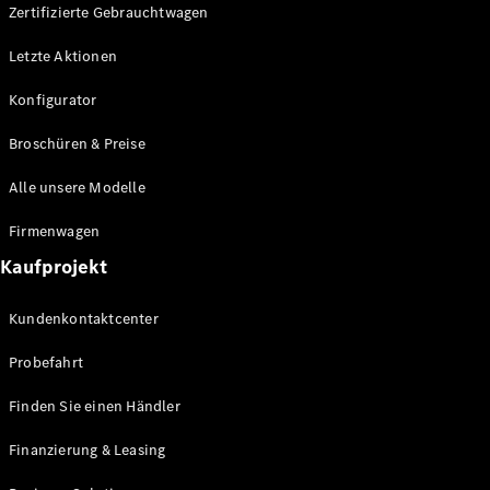
Plug-in-Hybrid Modelle
Zertifizierte Gebrauchtwagen
Letzte Aktionen
Limousine
Konfigurator
Broschüren & Preise
Alle unsere Modelle
Alle
Firmenwagen
Limousinen
Kaufprojekt
CLA
Elektrisch
CLA
Kundenkontaktcenter
C-Klasse
Limousine
Probefahrt
C-Klasse
Elektrisch
Limousine
Finden Sie einen Händler
EQE
Elektrisch
Limousine
Finanzierung & Leasing
EQS
Elektrisch
Limousine