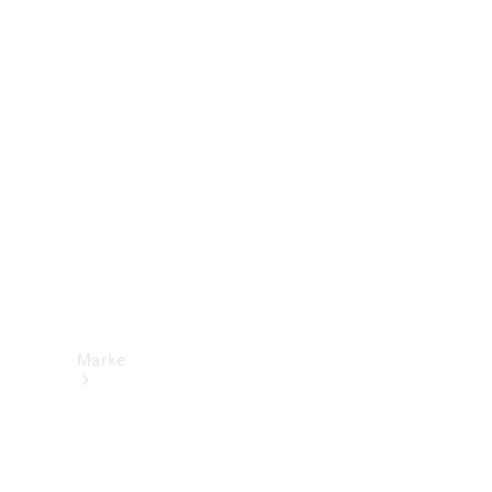
Mercedes-
Benz Apps
Betriebsanleitungen
Support &
Kontakt
Marke