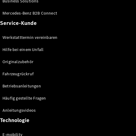
Business Solutions
E-Klasse
Limousine
Mercedes-Benz B2B Connect
S-Klasse
Service-Kunde
S-Klasse
Lang
Mercedes-
Werkstatttermin vereinbaren
Maybach S-
Klasse
Hilfe bei einem Unfall
Originalzubehör
Konfigurator
Mercedes-
Fahrzeugrückruf
Benz Store
SUV
Betriebsanleitungen
Häufig gestellte Fragen
Anleitungsvideos
Technologie
Alle SUVs
EQA
E-mobility
Elektrisch