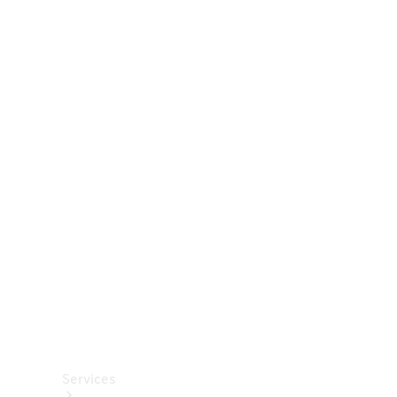
Räder &
Reifen
Zubehör
Mercedes-
Benz
Collection
Autopflege
Services