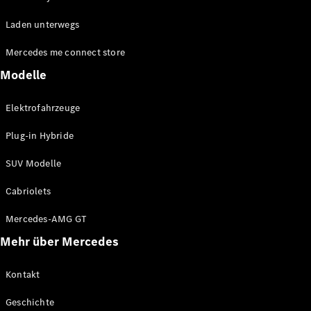
EQE
Elektrisch
Laden unterwegs
SUV
EQS
Elektrisch
Mercedes me connect store
SUV
Mercedes-
Modelle
Maybach
Elektrisch
EQS SUV
Elektrofahrzeuge
GLA
GLA
Neu
Plug-in Hybride
GLA
Neu
Elektrisch
GLB
Elektrisch
SUV Modelle
GLB
GLC
Elektrisch
Cabriolets
GLC
GLC Coupé
Mercedes-AMG GT
GLE
Mehr über Mercedes
GLE
Neu
GLE Coupé
GLE
Kontakt
Neu
Coupé
Geschichte
GLS