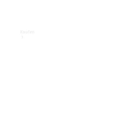
Kaufen
Neuwagenbestand
entdecken
Gebrauchtwagen
finden
Aktionen
Fleet &
Corporate