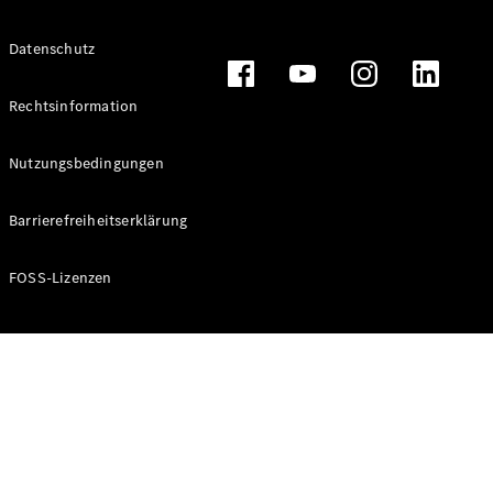
Alle T-
Datenschutz
Modelle
CLA
Shooting
Rechtsinformation
Elektrisch
Brake
CLA
Nutzungsbedingungen
Shooting
Brake
Barrierefreiheitserklärung
C-Klasse T-
Modell
C-Klasse T-
FOSS-Lizenzen
Modell All-
Terrain
E-Klasse T-
Modell
E-Klasse T-
Modell All-
Terrain
Konfigurator