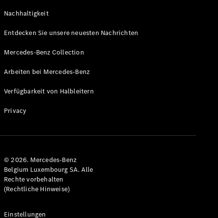
GLS
Neu
Nachhaltigkeit
Mercedes-
Maybach
Entdecken Sie unsere neuesten Nachrichten
GLS SUV
Mercedes-
Mercedes-Benz Collection
Maybach
Neu
GLS SUV
Arbeiten bei Mercedes-Benz
G-Klasse
Elektrisch
Geländewagen
Verfügbarkeit von Halbleitern
G-Klasse
Geländewagen
Privacy
Konfigurator
Mercedes-
Benz Store
© 2026. Mercedes-Benz
T-Modell
Belgium Luxembourg SA. Alle
Rechte vorbehalten
(Rechtliche Hinweise)
Einstellungen