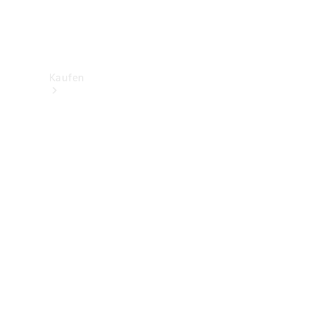
Kaufen
Neuwagenbestand
entdecken
Gebrauchtwagen
finden
Aktionen
Fleet &
Corporate