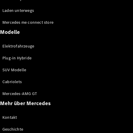
EQE
Elektrisch
Laden unterwegs
SUV
EQS
Elektrisch
Mercedes me connect store
SUV
Mercedes-
Modelle
Maybach
Elektrisch
EQS SUV
Elektrofahrzeuge
GLA
GLA
Neu
Plug-in Hybride
GLA
Neu
Elektrisch
GLB
Elektrisch
SUV Modelle
GLB
GLC
Elektrisch
Cabriolets
GLC
GLC Coupé
Mercedes-AMG GT
GLE
Mehr über Mercedes
GLE
Neu
GLE Coupé
GLE
Kontakt
Neu
Coupé
Geschichte
GLS