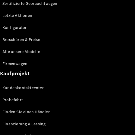
Plug-in-Hybrid Modelle
Zertifizierte Gebrauchtwagen
Letzte Aktionen
Limousine
Konfigurator
Broschüren & Preise
Alle unsere Modelle
Alle
Firmenwagen
Limousinen
Kaufprojekt
CLA
Elektrisch
CLA
Kundenkontaktcenter
C-Klasse
Limousine
Probefahrt
C-Klasse
Elektrisch
Limousine
Finden Sie einen Händler
EQE
Elektrisch
Limousine
Finanzierung & Leasing
EQS
Elektrisch
Limousine