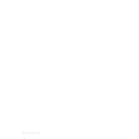
Räder &
Reifen
Zubehör
Mercedes-
Benz
Collection
Autopflege
Services