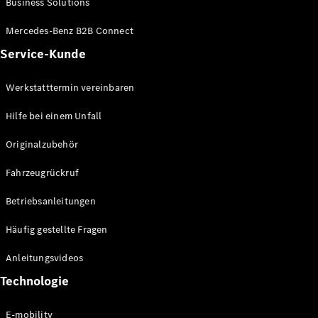
Business Solutions
E-Klasse
Limousine
Mercedes-Benz B2B Connect
S-Klasse
Service-Kunde
S-Klasse
Lang
Mercedes-
Werkstatttermin vereinbaren
Maybach S-
Klasse
Hilfe bei einem Unfall
Originalzubehör
Konfigurator
Mercedes-
Fahrzeugrückruf
Benz Store
SUV
Betriebsanleitungen
Häufig gestellte Fragen
Anleitungsvideos
Technologie
Alle SUVs
EQA
E-mobility
Elektrisch