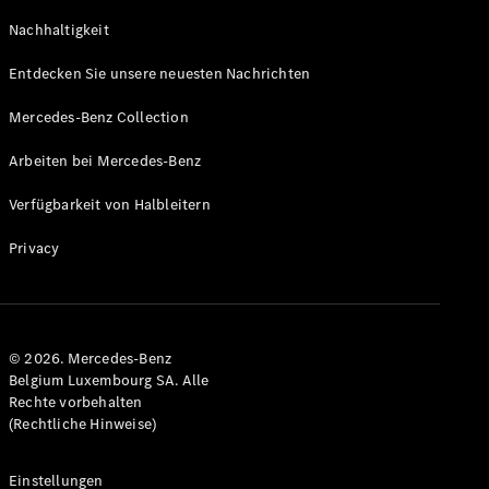
GLS
Neu
Nachhaltigkeit
Mercedes-
Maybach
Entdecken Sie unsere neuesten Nachrichten
GLS SUV
Mercedes-
Mercedes-Benz Collection
Maybach
Neu
GLS SUV
Arbeiten bei Mercedes-Benz
G-Klasse
Elektrisch
Geländewagen
Verfügbarkeit von Halbleitern
G-Klasse
Geländewagen
Privacy
Konfigurator
Mercedes-
Benz Store
© 2026. Mercedes-Benz
T-Modell
Belgium Luxembourg SA. Alle
Rechte vorbehalten
(Rechtliche Hinweise)
Einstellungen