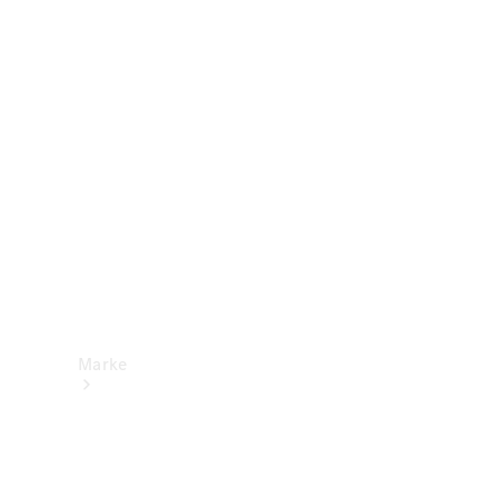
Mercedes-
Benz Apps
Betriebsanleitungen
Support &
Kontakt
Marke