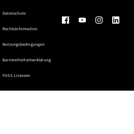
Alle T-
Datenschutz
Modelle
CLA
Shooting
Rechtsinformation
Elektrisch
Brake
CLA
Nutzungsbedingungen
Shooting
Brake
Barrierefreiheitserklärung
C-Klasse T-
Modell
C-Klasse T-
FOSS-Lizenzen
Modell All-
Terrain
E-Klasse T-
Modell
E-Klasse T-
Modell All-
Terrain
Konfigurator