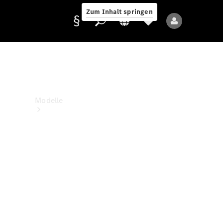
Zum Inhalt springen
Anbieter/Datenschutz
Modelle
Alle Modelle
Neue Modelle
Elektromodelle