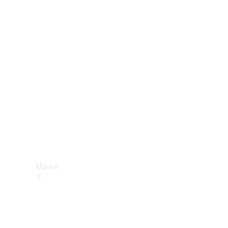
Mercedes-
Benz Apps
Betriebsanleitungen
Support &
Kontakt
Marke