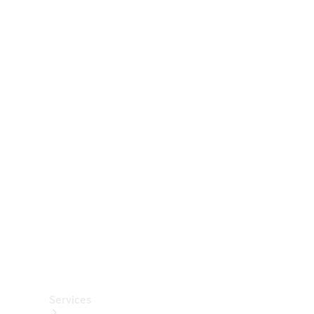
Räder &
Reifen
Zubehör
Mercedes-
Benz
Collection
Autopflege
Services