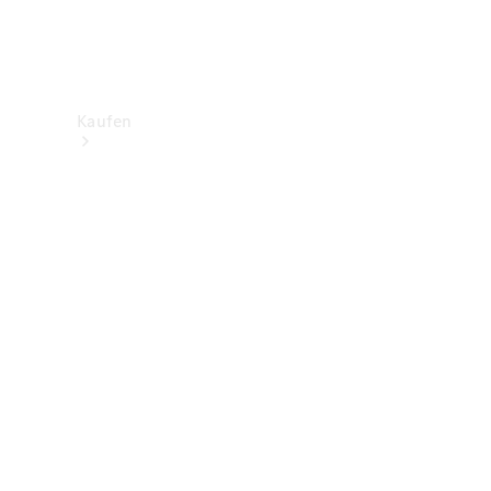
Kaufen
Neuwagenbestand
entdecken
Gebrauchtwagen
finden
Aktionen
Fleet &
Corporate