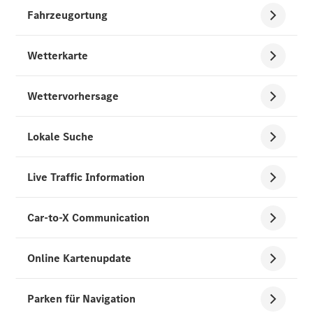
Alle Coupés
CLE Coupé
Mercedes-
AMG GT
Coupé
Mercedes-
AMG GT
Neu
Elektrisch
4-Türer
Coupé
Konfigurator
Mercedes-
Benz Store
Cabriolet