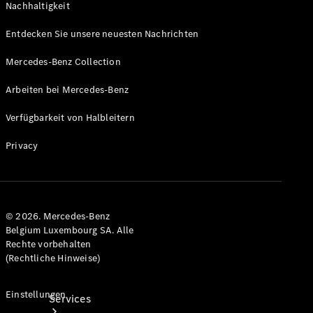
Nachhaltigkeit
Entdecken Sie unsere neuesten Nachrichten
Mercedes-Benz Collection
Räder &
Reifen
Arbeiten bei Mercedes-Benz
Zubehör
Mercedes-
Verfügbarkeit von Halbleitern
Benz
Collection
Privacy
Autopflege
© 2026. Mercedes-Benz
Belgium Luxembourg SA. Alle
Rechte vorbehalten
(Rechtliche Hinweise)
Einstellungen
Services