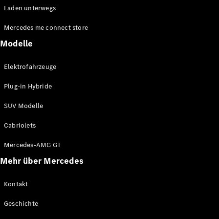
Sales
Laden unterwegs
Mercedes me connect store
Konfigurator
& Preise
Modelle
Preislisten
und
Elektrofahrzeuge
Broschüren
Probefahrt
Plug-in Hybride
buchen
Leasing &
SUV Modelle
Finanzierung
Cabriolets
Digitale
Mercedes-AMG GT
Extras
Serviceverträge
Mehr über Mercedes
Teile &
Zubehör
Kontakt
Geschichte