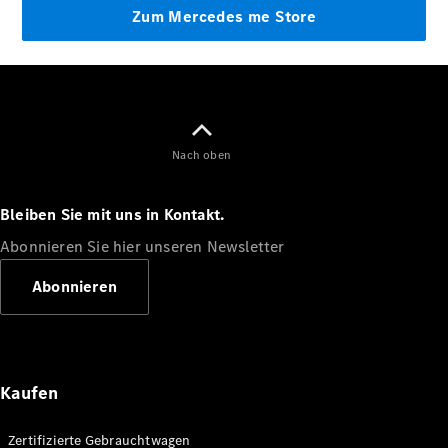
VLE
Elektrisch
Nach oben
Konfigurator
Bleiben Sie mit uns in Kontakt.
Mercedes-
Benz Store
Abonnieren Sie hier unseren Newsletter
MPV
Abonnieren
Kaufen
Alle Vans
EQV
Elektrisch
Zertifizierte Gebrauchtwagen
V-Klasse