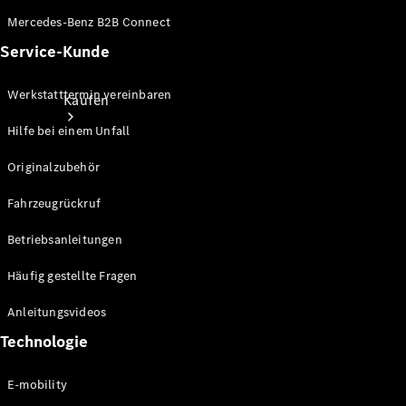
Mercedes-Benz B2B Connect
Service-Kunde
Werkstatttermin vereinbaren
Kaufen
Hilfe bei einem Unfall
Originalzubehör
Fahrzeugrückruf
Betriebsanleitungen
Neuwagenbestand
entdecken
Häufig gestellte Fragen
Gebrauchtwagen
finden
Anleitungsvideos
Technologie
Aktionen
Fleet &
E-mobility
Corporate