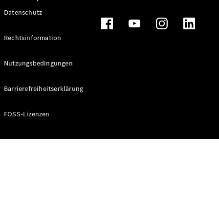
Datenschutz
Rechtsinformation
Nutzungsbedingungen
Alle
Services
Barrierefreiheitserklärung
Ladelösungen
FOSS-Lizenzen
Servicetermin
vereinbaren
Service &
Reparatur
Pannen- &
Schadenhilfe
Versicherung