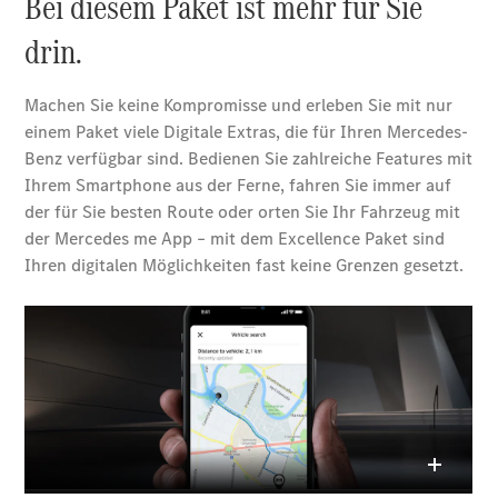
EQE
Elektrisch
SUV
EQS
Elektrisch
SUV
Mercedes-
Maybach
Elektrisch
EQS SUV
GLA
GLA
Neu
GLA
Neu
Elektrisch
GLB
Elektrisch
GLB
GLC
Elektrisch
GLC
GLC Coupé
GLE
GLE
Neu
GLE Coupé
GLE
Neu
Coupé
GLS