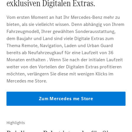
E-Klasse
Limousine
S-Klasse
S-Klasse
Lang
Mercedes-
Maybach S-
Klasse
Konfigurator
Mercedes-
Benz Store
SUV
Alle SUVs
EQA
Elektrisch