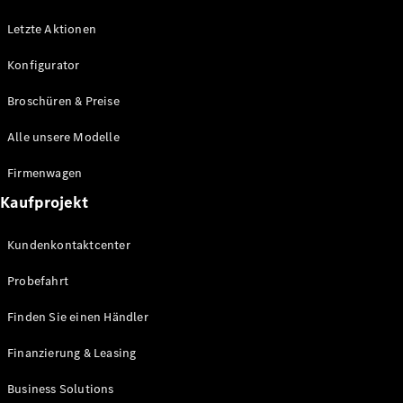
Marco Polo
Letzte Aktionen
Konfigurator
Konfigurator
Mercedes-
Broschüren & Preise
Benz Store
Alle unsere Modelle
Gewerbliche Transporter
Firmenwagen
Konfigurator
Kaufprojekt
Mercedes-Benz Store
Kundenkontaktcenter
Probefahrt
Finden Sie einen Händler
Finanzierung & Leasing
Business Solutions