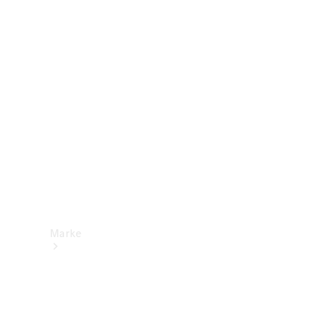
Mercedes-
Benz Apps
Betriebsanleitungen
Support &
Kontakt
Marke