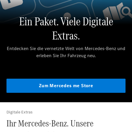
Plug-in-Hybrid Modelle
Limousine
Alle
Limousinen
CLA
Elektrisch
CLA
C-Klasse
Limousine
C-Klasse
Elektrisch
Limousine
EQE
Elektrisch
Limousine
EQS
Elektrisch
Limousine