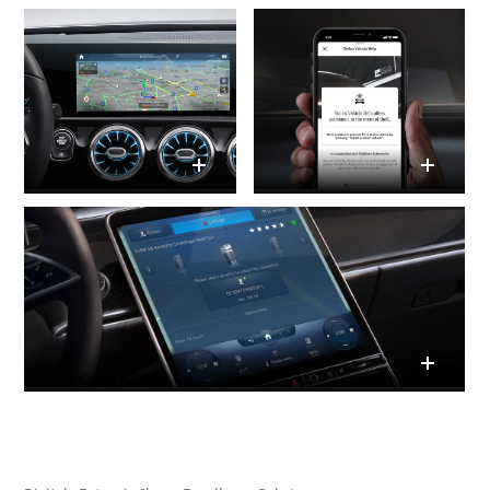
GLS
Neu
Mercedes-
Maybach
GLS SUV
Mercedes-
Maybach
Neu
GLS SUV
G-Klasse
Elektrisch
Geländewagen
G-Klasse
Geländewagen
Konfigurator
Mercedes-
Benz Store
T-Modell