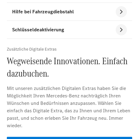
Alle
Cabriolets
CLE
Cabriolet
Mercedes-
AMG SL
Roadster
Mercedes-
Maybach SL
Monogram
Series
Konfigurator
Mercedes-
Benz Store
Grand Limousine