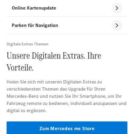
Alle
Cabriolets
CLE
Cabriolet
Mercedes-
AMG SL
Roadster
Mercedes-
Maybach SL
Monogram
Series
Konfigurator
Mercedes-
Benz Store
Grand Limousine