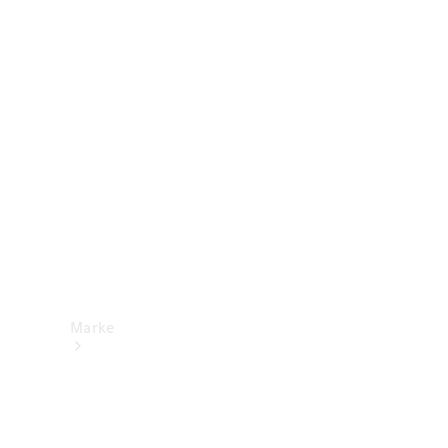
Mercedes-
Benz Apps
Betriebsanleitungen
Support &
Kontakt
Marke