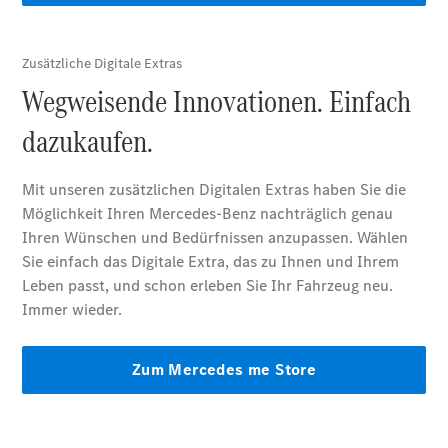
VLE
Elektrisch
Konfigurator
Mercedes-
Benz Store
MPV
Alle Vans
EQV
Elektrisch
V-Klasse