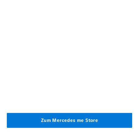
GLS
Neu
Mercedes-
Maybach
GLS SUV
Mercedes-
Maybach
Neu
GLS SUV
G-Klasse
Elektrisch
Geländewagen
G-Klasse
Geländewagen
Konfigurator
Mercedes-
Benz Store
T-Modell