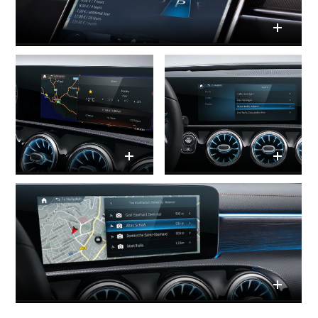
Mercedes-
Benz Store
Kompaktwagen
Alle
Kompaktlimousinen
A-Klasse
Kompaktlimousine
B-Klasse
Konfigurator
Mercedes-
Benz Store
Coupé