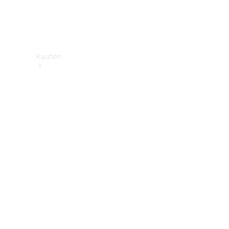
Kaufen
Neuwagenbestand
entdecken
Gebrauchtwagen
finden
Aktionen
Fleet &
Corporate