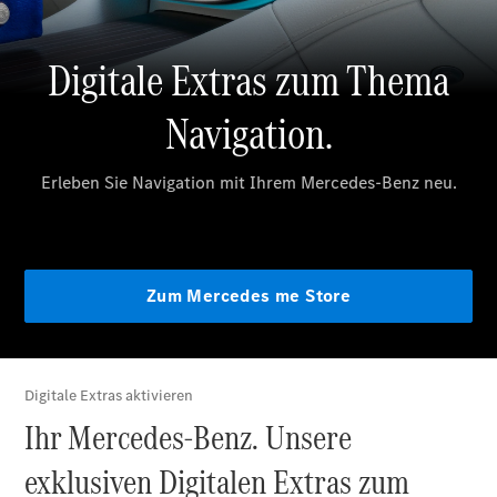
Plug-in-Hybrid Modelle
Limousine
Alle
Limousinen
CLA
Elektrisch
CLA
C-Klasse
Limousine
C-Klasse
Elektrisch
Limousine
EQE
Elektrisch
Limousine
EQS
Elektrisch
Limousine