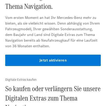
E-Klasse
Limousine
S-Klasse
S-Klasse
Lang
Mercedes-
Maybach S-
Klasse
Konfigurator
Mercedes-
Benz Store
SUV
Alle SUVs
EQA
Elektrisch