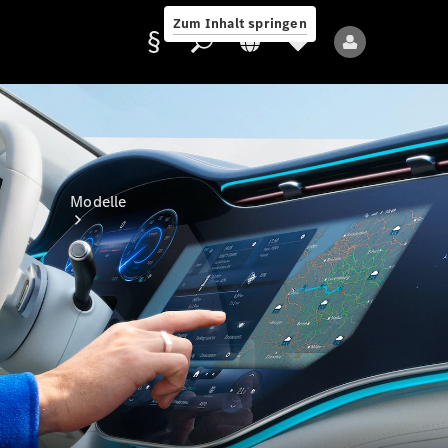
Zum Inhalt springen
Anbieter/Datenschutz
Modelle
Alle Modelle
Neue Modelle
Elektromodelle