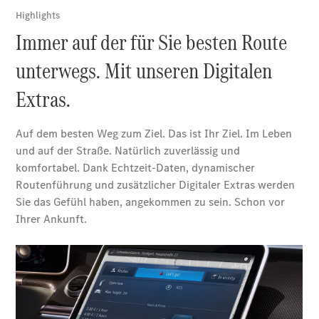
Alle T-
Modelle
CLA
Shooting
Elektrisch
Brake
CLA
Shooting
Brake
C-Klasse T-
Modell
C-Klasse T-
Modell All-
Terrain
E-Klasse T-
Modell
E-Klasse T-
Modell All-
Terrain
Konfigurator