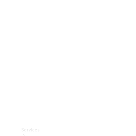
Räder &
Reifen
Zubehör
Mercedes-
Benz
Collection
Autopflege
Services