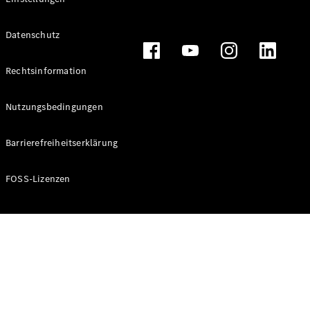
Marco Polo
Datenschutz
Konfigurator
Mercedes-
Rechtsinformation
Benz Store
Nutzungsbedingungen
Gewerbliche Transporter
Barrierefreiheitserklärung
Konfigurator
Mercedes-Benz Store
FOSS-Lizenzen