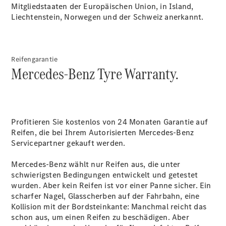
Plug-in-Hybrid Modelle
Mitgliedstaaten der Europäischen Union, in Island,
Liechtenstein, Norwegen und der Schweiz anerkannt.
Limousine
Reifengarantie
Mercedes-Benz Tyre Warranty.
Alle
Limousinen
Profitieren Sie kostenlos von 24 Monaten Garantie auf
CLA
Elektrisch
Reifen, die bei Ihrem Autorisierten Mercedes-Benz
CLA
Servicepartner gekauft werden.
C-Klasse
Limousine
Mercedes-Benz wählt nur Reifen aus, die unter
C-Klasse
schwierigsten Bedingungen entwickelt und getestet
Elektrisch
Limousine
wurden. Aber kein Reifen ist vor einer Panne sicher. Ein
EQE
scharfer Nagel, Glasscherben auf der Fahrbahn, eine
Elektrisch
Limousine
Kollision mit der Bordsteinkante: Manchmal reicht das
EQS
schon aus, um einen Reifen zu beschädigen. Aber
Elektrisch
Limousine