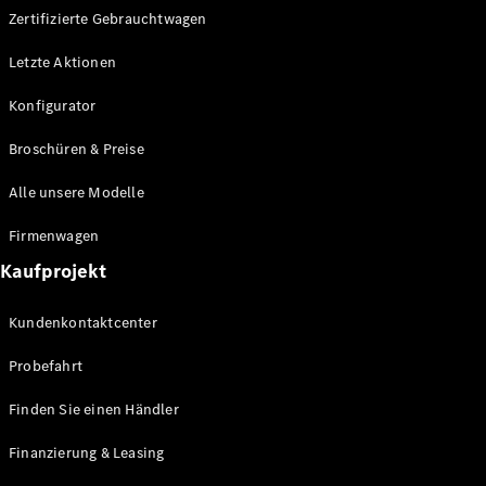
Mercedes-
Zertifizierte Gebrauchtwagen
Benz Store
Letzte Aktionen
Kompaktwagen
Konfigurator
Broschüren & Preise
Alle unsere Modelle
Alle
Firmenwagen
Kompaktlimousinen
A-Klasse
Kaufprojekt
Kompaktlimousine
B-Klasse
Kundenkontaktcenter
Probefahrt
Konfigurator
Mercedes-
Finden Sie einen Händler
Benz Store
Coupé
Finanzierung & Leasing