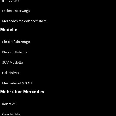
E-mobility
Laden unterwegs
Mercedes me connect store
Alle
Cabriolets
Modelle
CLE
Cabriolet
Elektrofahrzeuge
Mercedes-
AMG SL
Plug-in Hybride
Roadster
Mercedes-
SUV Modelle
Maybach SL
Monogram
Cabriolets
Series
Mercedes-AMG GT
Konfigurator
Mehr über Mercedes
Mercedes-
Benz Store
Kontakt
Grand Limousine
Geschichte