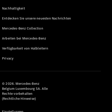
Nachhaltigkeit
Entdecken Sie unsere neuesten Nachrichten
Mercedes-Benz Collection
VLE
Elektrisch
Arbeiten bei Mercedes-Benz
Verfügbarkeit von Halbleitern
Konfigurator
Mercedes-
Privacy
Benz Store
MPV
© 2026. Mercedes-Benz
Belgium Luxembourg SA. Alle
Rechte vorbehalten
(Rechtliche Hinweise)
Alle Vans
EQV
Elektrisch
V-Klasse
Einstellungen