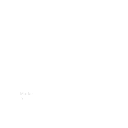
Mercedes-
Benz Apps
Betriebsanleitungen
Support &
Kontakt
Marke