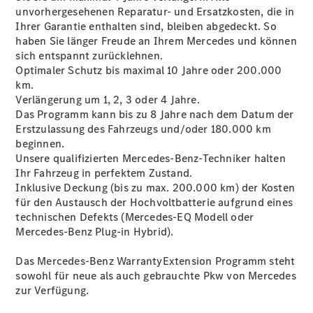
GLS
Neu
unvorhergesehenen Reparatur- und Ersatzkosten, die in
Mercedes-
Ihrer Garantie enthalten sind, bleiben abgedeckt. So
Maybach
haben Sie länger Freude an Ihrem Mercedes und können
GLS SUV
sich entspannt zurücklehnen.
Mercedes-
Optimaler Schutz bis maximal 10 Jahre oder 200.000
Maybach
Neu
km.
GLS SUV
Verlängerung um 1, 2, 3 oder 4 Jahre.
G-Klasse
Das Programm kann bis zu 8 Jahre nach dem Datum der
Elektrisch
Geländewagen
Erstzulassung des Fahrzeugs und/oder 180.000 km
G-Klasse
beginnen.
Geländewagen
Unsere qualifizierten Mercedes-Benz-Techniker halten
Ihr Fahrzeug in perfektem Zustand.
Inklusive Deckung (bis zu max. 200.000 km) der Kosten
Konfigurator
für den Austausch der Hochvoltbatterie aufgrund eines
Mercedes-
technischen Defekts (Mercedes-EQ Modell oder
Benz Store
Mercedes-Benz Plug-in Hybrid).
T-Modell
Das Mercedes-Benz WarrantyExtension Programm steht
sowohl für neue als auch gebrauchte Pkw von Mercedes
zur Verfügung.