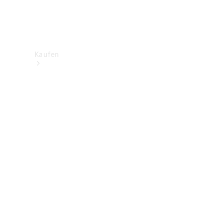
Kaufen
Neuwagenbestand
entdecken
Gebrauchtwagen
finden
Aktionen
Fleet &
Corporate