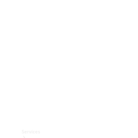
Räder &
Reifen
Zubehör
Mercedes-
Benz
Collection
Autopflege
Services