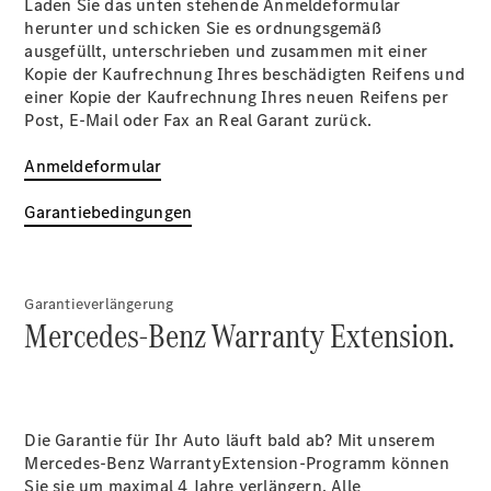
Laden Sie das unten stehende Anmeldeformular
EQE
herunter und schicken Sie es ordnungsgemäß
Elektrisch
SUV
ausgefüllt, unterschrieben und zusammen mit einer
EQS
Kopie der Kaufrechnung Ihres beschädigten Reifens und
Elektrisch
SUV
einer Kopie der Kaufrechnung Ihres neuen Reifens per
Mercedes-
Post, E-Mail oder Fax an Real Garant zurück.
Maybach
Elektrisch
EQS SUV
Anmeldeformular
GLA
GLA
Neu
Garantiebedingungen
GLA
Neu
Elektrisch
GLB
Elektrisch
GLB
GLC
Elektrisch
Garantieverlängerung
GLC
Mercedes-Benz Warranty Extension.
GLC Coupé
GLE
GLE
Neu
GLE Coupé
GLE
Die Garantie für Ihr Auto läuft bald ab? Mit unserem
Neu
Coupé
Mercedes-Benz WarrantyExtension-Programm können
GLS
Sie sie um maximal 4 Jahre verlängern. Alle