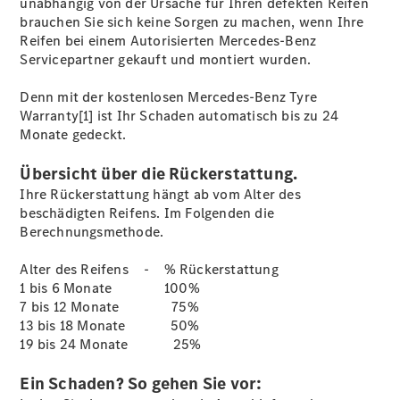
unabhängig von der Ursache für Ihren defekten Reifen
E-Klasse
brauchen Sie sich keine Sorgen zu machen, wenn Ihre
Limousine
Reifen bei einem Autorisierten Mercedes-Benz
S-Klasse
Servicepartner gekauft und montiert wurden.
S-Klasse
Lang
Denn mit der kostenlosen Mercedes-Benz Tyre
Mercedes-
Warranty[1] ist Ihr Schaden automatisch bis zu 24
Maybach S-
Monate gedeckt.
Klasse
Übersicht über die Rückerstattung.
Konfigurator
Ihre Rückerstattung hängt ab vom Alter des
Mercedes-
beschädigten Reifens. Im Folgenden die
Benz Store
Berechnungsmethode.
SUV
Alter des Reifens - % Rückerstattung
1 bis 6 Monate 100%
7 bis 12 Monate 75%
13 bis 18 Monate 50%
19 bis 24 Monate 25%
Alle SUVs
Ein Schaden? So gehen Sie vor:
EQA
Elektrisch