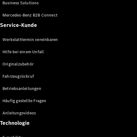
Business Solutions
Mercedes-Benz B2B Connect
Service-Kunde
Alle Coupés
CLE Coupé
Werkstatttermin vereinbaren
Mercedes-
AMG GT
Hilfe bei einem Unfall
Coupé
Mercedes-
Originalzubehör
AMG GT
Neu
Elektrisch
4-Türer
Fahrzeugrückruf
Coupé
Betriebsanleitungen
Konfigurator
Häufig gestellte Fragen
Mercedes-
Benz Store
Anleitungsvideos
Cabriolet
Technologie