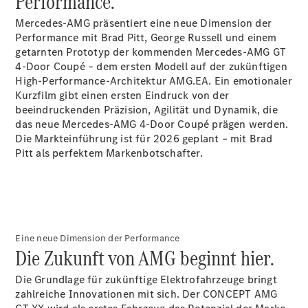
Performance.
Plug-in-Hybrid Modelle
Mercedes-AMG präsentiert eine neue Dimension der
Performance mit Brad Pitt, George Russell und einem
Limousine
getarnten Prototyp der kommenden Mercedes-AMG GT
4-Door Coupé – dem ersten Modell auf der zukünftigen
High-Performance-Architektur AMG.EA. Ein emotionaler
Kurzfilm gibt einen ersten Eindruck von der
beeindruckenden Präzision, Agilität und Dynamik, die
das neue Mercedes-AMG 4-Door Coupé prägen werden.
Die Markteinführung ist für 2026 geplant – mit Brad
Alle
Pitt als perfektem Markenbotschafter.
Limousinen
CLA
Elektrisch
CLA
C-Klasse
Limousine
C-Klasse
Eine neue Dimension der Performance
Elektrisch
Limousine
Die Zukunft von AMG beginnt hier.
EQE
Elektrisch
Limousine
Die Grundlage für zukünftige Elektrofahrzeuge bringt
EQS
zahlreiche Innovationen mit sich. Der CONCEPT AMG
Elektrisch
Limousine