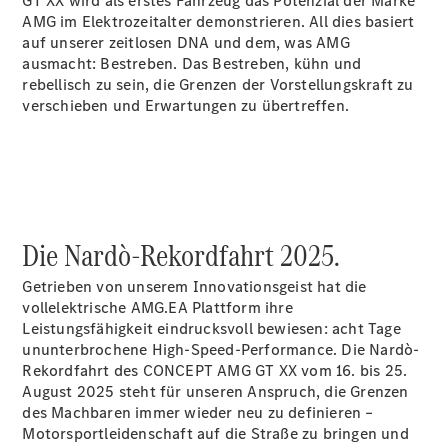
GT XX wird als erstes Fahrzeug das Potenzial der Marke
E-Klasse
AMG im Elektrozeitalter demonstrieren. All dies basiert
Limousine
auf unserer zeitlosen DNA und dem, was AMG
S-Klasse
ausmacht: Bestreben. Das Bestreben, kühn und
S-Klasse
rebellisch zu sein, die Grenzen der Vorstellungskraft zu
Limousine
verschieben und Erwartungen zu übertreffen.
lang
Mercedes-
Maybach S-
Klasse
Konfigurator
Die Nardò-Rekordfahrt 2025.
Mercedes-
Benz Store
Getrieben von unserem Innovationsgeist hat die
SUV
vollelektrische AMG.EA Plattform ihre
Leistungsfähigkeit eindrucksvoll bewiesen: acht Tage
ununterbrochene High-Speed-Performance. Die Nardò-
Rekordfahrt des CONCEPT AMG GT XX vom 16. bis 25.
August 2025 steht für unseren Anspruch, die Grenzen
des Machbaren immer wieder neu zu definieren –
Motorsportleidenschaft auf die Straße zu bringen und
Alle SUVs