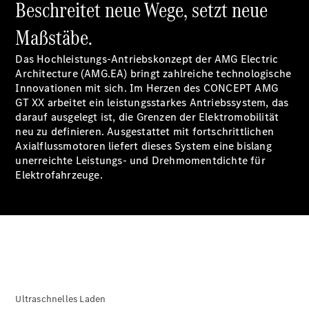
Beschreitet neue Wege, setzt neue
Coupe
GLS
Maßstäbe.
GLS
Neu
Mercedes-
Das Hochleistungs-Antriebskonzept der AMG Electric
Maybach
Architecture (AMG.EA) bringt zahlreiche technologische
GLS SUV
Innovationen mit sich. Im Herzen des CONCEPT AMG
Mercedes-
GT XX arbeitet ein leistungsstarkes Antriebssystem, das
Maybach
Neu
darauf ausgelegt ist, die Grenzen der Elektromobilität
GLS SUV
neu zu definieren. Ausgestattet mit fortschrittlichen
G-Klasse
Elektrisch
Axialflussmotoren liefert dieses System eine bislang
Geländewagen
unerreichte Leistungs- und Drehmomentdichte für
G-Klasse
Elektrofahrzeuge.
Geländewagen
Konfigurator
Mercedes-
Benz Store
T-Modell
Ultraschnelles Laden