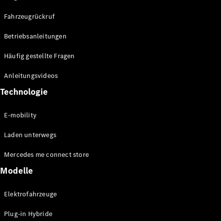
EQV
Elektrisch
Fahrzeugrückruf
V-Klasse
Marco Polo
Betriebsanleitungen
Konfigurator
Häufig gestellte Fragen
Mercedes-
Anleitungsvideos
Benz Store
Technologie
Gewerbliche Transporter
E-mobility
Konfigurator
Laden unterwegs
Mercedes-Benz Store
Mercedes me connect store
Modelle
Elektrofahrzeuge
Plug-in Hybride