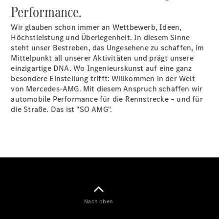
Performance.
Wir glauben schon immer an Wettbewerb, Ideen,
Höchstleistung und Überlegenheit. In diesem Sinne
steht unser Bestreben, das Ungesehene zu schaffen, im
Mittelpunkt all unserer Aktivitäten und prägt unsere
einzigartige DNA. Wo Ingenieurskunst auf eine ganz
Alle Coupés
besondere Einstellung trifft: Willkommen in der Welt
CLE Coupe
von Mercedes-AMG. Mit diesem Anspruch schaffen wir
Mercedes-
automobile Performance für die Rennstrecke – und für
AMG GT
die Straße. Das ist "SO AMG".
Coupe
Mercedes-
AMG GT
Neu
Elektrisch
4-Türer
Coupé
Konfigurator
Mercedes-
Benz Store
Nach oben
Cabriolet