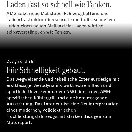
Laden fast so schnell wie Tanken.
AMG setzt neue Maßstäbe: Fahrzeugbatterie und
Ladeinfrastruktur überschreiten mit ultraschnellem
Alle T-
Laden einen neuen Meilenstein. Laden wird so
Modelle
selbstverständlich wie Tanken.
CLA
Shooting
Elektrisch
Brake
CLA
Shooting
Design und Stil
Brake
Für Schnelligkeit gebaut.
C-Klasse T-
Modell
Das wegweisende und rebellische Exterieurdesign mit
C-Klasse T-
erstklassiger Aerodynamik wirkt extrem flach und
Modell All-
sportlich. Unverkennbar ein AMG durch den AMG-
Terrain
spezifischen Kühlergrill und eine herausragende
E-Klasse T-
Ausstattung. Das Interieur ist eine Neuinterpretation
Modell
eines modernen, vollelektrischen
E-Klasse T-
Hochleistungsfahrzeugs mit starken Bezügen zum
Modell All-
Motorsport.
Terrain