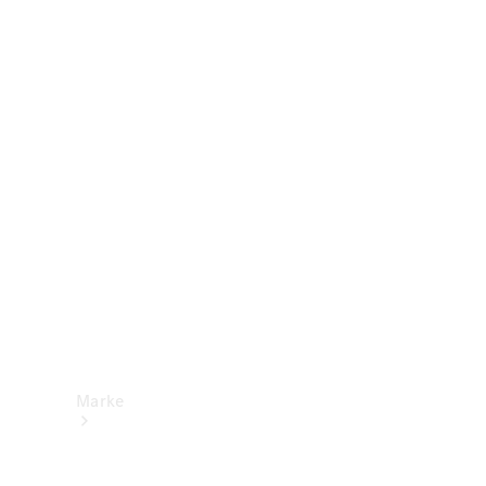
Mercedes-
Benz Apps
Betriebsanleitungen
Support &
Kontakt
Marke