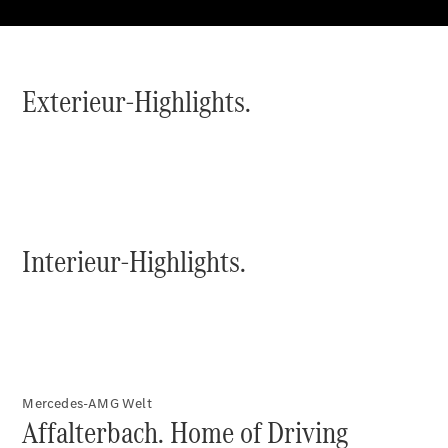
Konfigurator
Mercedes-
Benz Store
Exterieur-Highlights.
Kompaktwagen
Alle
Interieur-Highlights.
Kompaktlimousinen
A-Klasse
Kompaktlimousine
B-Klasse
Konfigurator
Mercedes-AMG Welt
Mercedes-
Affalterbach. Home of Driving
Benz Store
Coupé