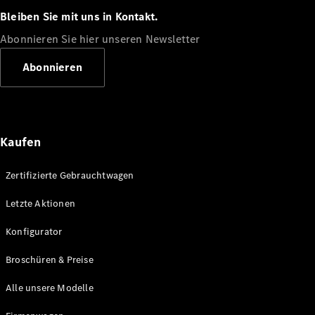
Bleiben Sie mit uns in Kontakt.
Abonnieren Sie hier unseren Newsletter
Abonnieren
Alle
Cabriolets
CLE
Cabriolet
Kaufen
Mercedes-
AMG SL
Zertifizierte Gebrauchtwagen
Roadster
Mercedes-
Letzte Aktionen
Maybach SL
Monogram
Konfigurator
Series
Broschüren & Preise
Konfigurator
Alle unsere Modelle
Mercedes-
Benz Store