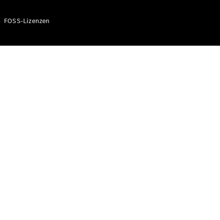
FOSS-Lizenzen
Räder &
Reifen
Zubehör
Mercedes-
Benz
Collection
Autopflege