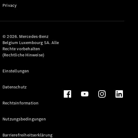
Fleet &
Privacy
Corporate
Sales
Konfigurator
© 2026. Mercedes-Benz
& Preise
Belgium Luxembourg SA. Alle
Preislisten
Rechte vorbehalten
und
(Rechtliche Hinweise)
Broschüren
Probefahrt
buchen
Einstellungen
Leasing &
Finanzierung
Datenschutz
Digitale
Rechtsinformation
Extras
Serviceverträge
Teile &
Nutzungsbedingungen
Zubehör
Barrierefreiheitserklärung