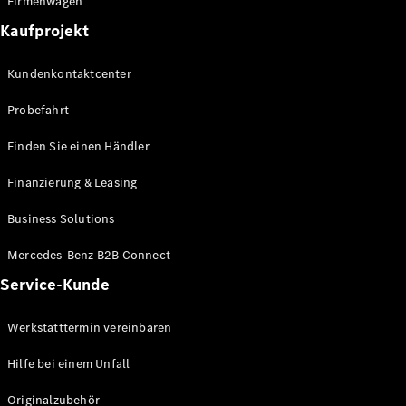
Firmenwagen
Grand Limousine
Kaufprojekt
Kundenkontaktcenter
Probefahrt
Finden Sie einen Händler
VLE
Elektrisch
Finanzierung & Leasing
Konfigurator
Business Solutions
Mercedes-
Benz Store
Mercedes-Benz B2B Connect
MPV
Service-Kunde
Werkstatttermin vereinbaren
Hilfe bei einem Unfall
Originalzubehör
Alle Vans