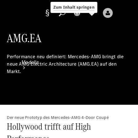
Zum Inhalt springen
AMG.EA
Anbieter/Datenschutz
Performance neu definiert: Mercedes-AMG bringt die
Modelle
neue AMG Electric Architecture (AMG.EA) auf den
Markt.
Alle Modelle
Der neue Prototyp des Mercedes-AMG 4-Door Coupé
Neue Modelle
Hollywood trifft auf High
Elektromodelle