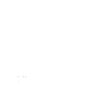
Mercedes-
Benz Apps
Betriebsanleitungen
Support &
Kontakt
Marke