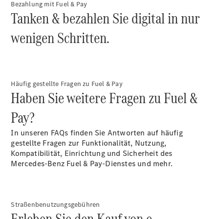
Bezahlung mit Fuel & Pay
Plug-in-Hybrid Modelle
Tanken & bezahlen Sie digital in nur
Limousine
wenigen Schritten.
Häufig gestellte Fragen zu Fuel & Pay
Haben Sie weitere Fragen zu Fuel &
Alle
Pay?
Limousinen
CLA
Elektrisch
In unseren FAQs finden Sie Antworten auf häufig
CLA
gestellte Fragen zur Funktionalität, Nutzung,
C-Klasse
Kompatibilität, Einrichtung und Sicherheit des
Limousine
Mercedes-Benz Fuel & Pay-Dienstes und mehr.
C-Klasse
Elektrisch
Limousine
EQE
Elektrisch
Limousine
Straßenbenutzungsgebühren
EQS
Elektrisch
Erleben Sie den Kauf von e-
Limousine