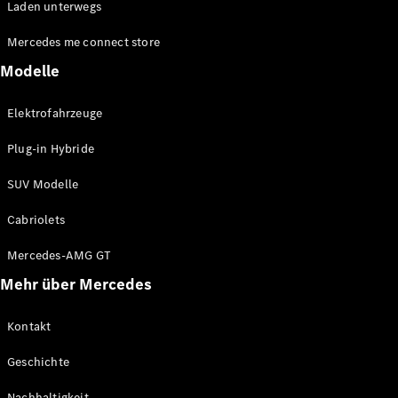
Laden unterwegs
Mercedes-
Benz Store
Mercedes me connect store
Kompaktwagen
Modelle
Elektrofahrzeuge
Plug-in Hybride
Alle
SUV Modelle
Kompaktlimousinen
A-Klasse
Cabriolets
Kompaktlimousine
Mercedes-AMG GT
B-Klasse
Mehr über Mercedes
Konfigurator
Mercedes-
Kontakt
Benz Store
Coupé
Geschichte
Nachhaltigkeit