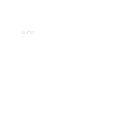
Kaufen
Neuwagenbestand
entdecken
Gebrauchtwagen
finden
Aktionen
Fleet &
Corporate