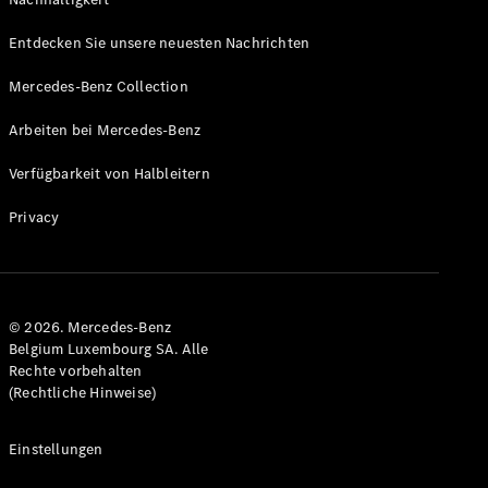
Entdecken Sie unsere neuesten Nachrichten
Mercedes-Benz Collection
Alle Coupés
Arbeiten bei Mercedes-Benz
CLE Coupé
Mercedes-
Verfügbarkeit von Halbleitern
AMG GT
Coupé
Privacy
Mercedes-
AMG GT
Neu
Elektrisch
4-Türer
Coupé
© 2026. Mercedes-Benz
Belgium Luxembourg SA. Alle
Konfigurator
Rechte vorbehalten
Mercedes-
(Rechtliche Hinweise)
Benz Store
Cabriolet
Einstellungen