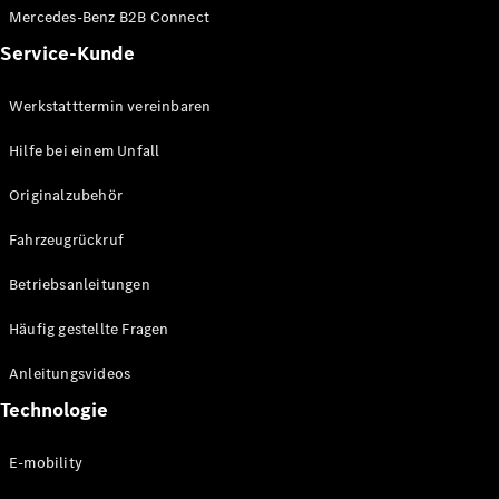
Mercedes-Benz B2B Connect
Alle T-
Service-Kunde
Modelle
CLA
Werkstatttermin vereinbaren
Shooting
Elektrisch
Brake
Hilfe bei einem Unfall
CLA
Shooting
Originalzubehör
Brake
C-Klasse T-
Fahrzeugrückruf
Modell
C-Klasse T-
Betriebsanleitungen
Modell All-
Terrain
Häufig gestellte Fragen
E-Klasse T-
Modell
Anleitungsvideos
E-Klasse T-
Technologie
Modell All-
Terrain
E-mobility
Konfigurator