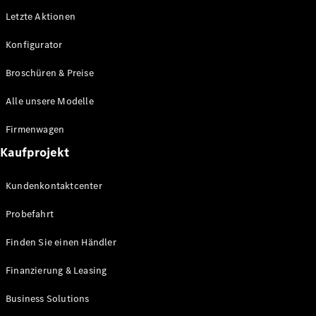
GLS
Neu
Letzte Aktionen
Mercedes-
Maybach
Konfigurator
GLS SUV
Mercedes-
Broschüren & Preise
Maybach
Neu
GLS SUV
Alle unsere Modelle
G-Klasse
Elektrisch
Geländewagen
Firmenwagen
G-Klasse
Kaufprojekt
Geländewagen
Kundenkontaktcenter
Konfigurator
Mercedes-
Probefahrt
Benz Store
T-Modell
Finden Sie einen Händler
Finanzierung & Leasing
Business Solutions