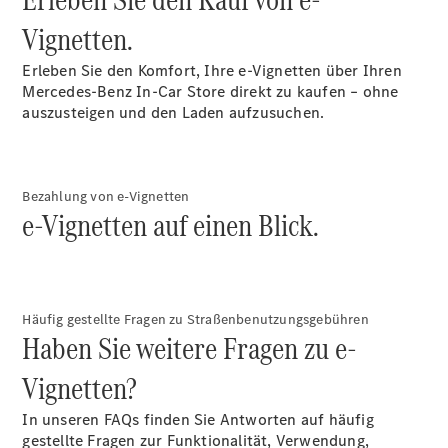
E-Klasse
Vignetten.
Limousine
S-Klasse
Erleben Sie den Komfort, Ihre e-Vignetten über Ihren
S-Klasse
Mercedes-Benz In-Car Store direkt zu kaufen – ohne
Lang
auszusteigen und den Laden aufzusuchen.
Mercedes-
Maybach S-
Klasse
Bezahlung von e-Vignetten
e-Vignetten auf einen Blick.
Konfigurator
Mercedes-
Benz Store
SUV
Häufig gestellte Fragen zu Straßenbenutzungsgebühren
Haben Sie weitere Fragen zu e-
Vignetten?
In unseren FAQs finden Sie Antworten auf häufig
Alle SUVs
gestellte Fragen zur Funktionalität, Verwendung,
EQA
Elektrisch