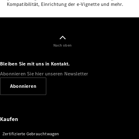
Kompatibilität, Einrichtung der e-Vignette und mehr.
EQE
Elektrisch
SUV
EQS
Elektrisch
SUV
Mercedes-
Maybach
Elektrisch
EQS SUV
Nach oben
GLA
GLA
Neu
Bleiben Sie mit uns in Kontakt.
GLA
Neu
Elektrisch
GLB
Elektrisch
Abonnieren Sie hier unseren Newsletter
GLB
GLC
Elektrisch
Abonnieren
GLC
GLC Coupé
GLE
GLE
Neu
GLE Coupé
Kaufen
GLE
Neu
Coupé
Zertifizierte Gebrauchtwagen
GLS