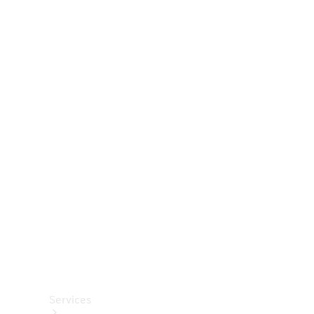
Räder &
Reifen
Zubehör
Mercedes-
Benz
Collection
Autopflege
Services