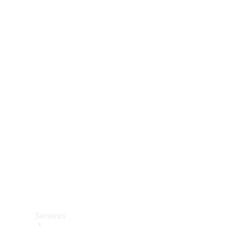
Räder &
Reifen
Zubehör
Mercedes-
Benz
Collection
Autopflege
Services