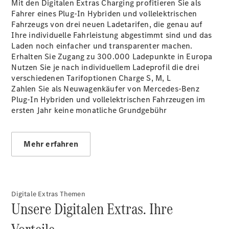
Mit den Digitalen Extras Charging profitieren Sie als
Plug-in-Hybrid Modelle
Fahrer eines Plug-In Hybriden und vollelektrischen
Fahrzeugs von drei neuen Ladetarifen, die genau auf
Limousine
Ihre individuelle Fahrleistung abgestimmt sind und das
Laden noch einfacher und transparenter machen.
Erhalten Sie Zugang zu 300.000 Ladepunkte in Europa
Nutzen Sie je nach individuellem Ladeprofil die drei
verschiedenen Tarifoptionen Charge S, M, L
Zahlen Sie als Neuwagenkäufer von Mercedes-Benz
Plug-In Hybriden und vollelektrischen Fahrzeugen im
Alle
ersten Jahr keine monatliche Grundgebühr
Limousinen
CLA
Elektrisch
CLA
Mehr erfahren
C-Klasse
Limousine
C-Klasse
Elektrisch
Limousine
EQE
Digitale Extras Themen
Elektrisch
Unsere Digitalen Extras. Ihre
Limousine
EQS
Elektrisch
Limousine