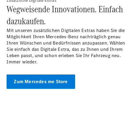
Zusätzliche Digitale Extras
EQE
Wegweisende Innovationen. Einfach
Elektrisch
SUV
EQS
dazukaufen.
Elektrisch
SUV
Mercedes-
Mit unseren zusätzlichen Digitalen Extras haben Sie die
Maybach
Möglichkeit Ihren Mercedes-Benz nachträglich genau
Elektrisch
EQS SUV
Ihren Wünschen und Bedürfnissen anzupassen. Wählen
GLA
Sie einfach das Digitale Extra, das zu Ihnen und Ihrem
GLA
Leben passt, und schon erleben Sie Ihr Fahrzeug neu.
Neu
GLA
Immer wieder.
Neu
Elektrisch
GLB
Elektrisch
GLB
GLC
Elektrisch
Zum Mercedes me Store
GLC
GLC Coupé
GLE
GLE
Neu
GLE Coupé
GLE
Neu
Coupé
GLS