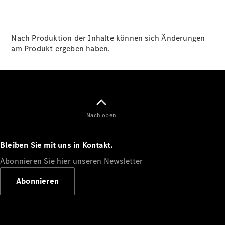
GLS
Neu
Mercedes-
Maybach
GLS SUV
Nach Produktion der Inhalte können sich Änderungen
Mercedes-
am Produkt ergeben haben.
Maybach
Neu
GLS SUV
G-Klasse
Elektrisch
Geländewagen
G-Klasse
Geländewagen
Nach oben
Konfigurator
Bleiben Sie mit uns in Kontakt.
Mercedes-
Benz Store
Abonnieren Sie hier unseren Newsletter
T-Modell
Abonnieren