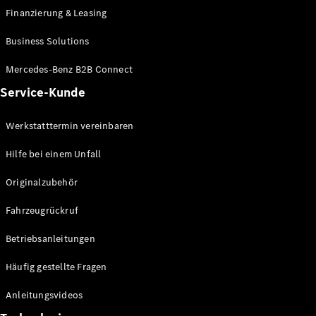
Mercedes-
Finanzierung & Leasing
Benz Store
Business Solutions
Kompaktwagen
Mercedes-Benz B2B Connect
Service-Kunde
Werkstatttermin vereinbaren
Alle
Hilfe bei einem Unfall
Kompaktlimousinen
A-Klasse
Originalzubehör
Kompaktlimousine
B-Klasse
Fahrzeugrückruf
Betriebsanleitungen
Konfigurator
Mercedes-
Häufig gestellte Fragen
Benz Store
Coupé
Anleitungsvideos