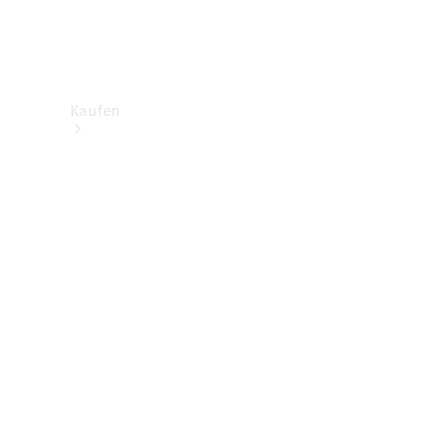
Kaufen
Neuwagenbestand
entdecken
Gebrauchtwagen
finden
Aktionen
Fleet &
Corporate