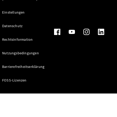
Einstellungen
Datenschutz
VLE
Elektrisch
Rechtsinformation
Konfigurator
Nutzungsbedingungen
Mercedes-
Benz Store
Barrierefreiheitserklärung
MPV
FOSS-Lizenzen
Alle Vans
EQV
Elektrisch
V-Klasse