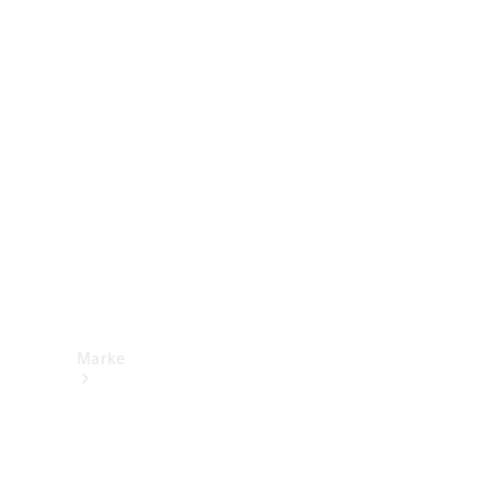
Mercedes-
Benz Apps
Betriebsanleitungen
Support &
Kontakt
Marke