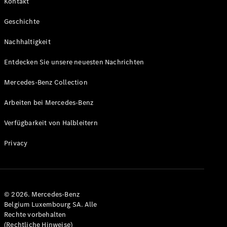
Kontakt
Geschichte
Nachhaltigkeit
Alle
Cabriolets
Entdecken Sie unsere neuesten Nachrichten
CLE
Cabriolet
Mercedes-Benz Collection
Mercedes-
AMG SL
Arbeiten bei Mercedes-Benz
Roadster
Mercedes-
Verfügbarkeit von Halbleitern
Maybach SL
Monogram
Privacy
Series
Konfigurator
Mercedes-
© 2026. Mercedes-Benz
Benz Store
Belgium Luxembourg SA. Alle
Grand Limousine
Rechte vorbehalten
(Rechtliche Hinweise)