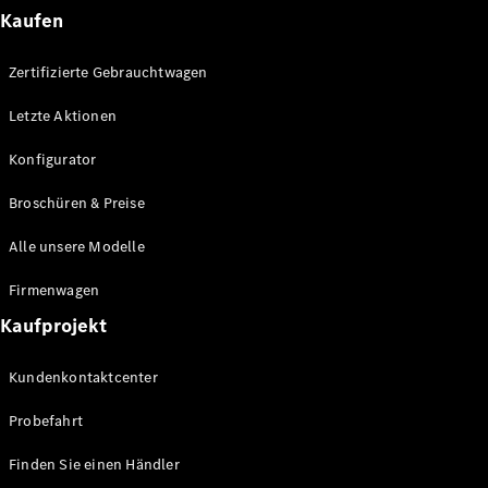
Kaufen
Alle T-
Modelle
Zertifizierte Gebrauchtwagen
CLA
Shooting
Elektrisch
Letzte Aktionen
Brake
CLA
Konfigurator
Shooting
Brake
Broschüren & Preise
C-Klasse T-
Modell
Alle unsere Modelle
C-Klasse T-
Modell All-
Firmenwagen
Terrain
Kaufprojekt
E-Klasse T-
Modell
Kundenkontaktcenter
E-Klasse T-
Modell All-
Probefahrt
Terrain
Finden Sie einen Händler
Konfigurator