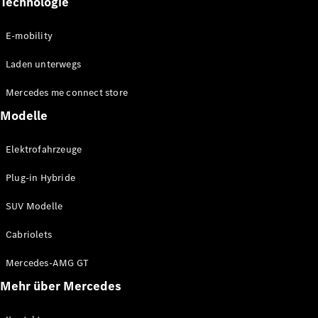
Technologie
E-mobility
Laden unterwegs
Alle Coupés
CLE Coupé
Mercedes me connect store
Mercedes-
Modelle
AMG GT
Coupé
Mercedes-
Elektrofahrzeuge
AMG GT
Neu
Elektrisch
4-Türer
Plug-in Hybride
Coupé
SUV Modelle
Konfigurator
Cabriolets
Mercedes-
Benz Store
Mercedes-AMG GT
Cabriolet
Mehr über Mercedes