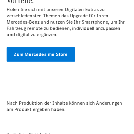
Vorteile.
E-Klasse
Holen Sie sich mit unseren Digitalen Extras zu
Limousine
verschiedensten Themen das Upgrade für Ihren
S-Klasse
Mercedes-Benz und nutzen Sie Ihr Smartphone, um Ihr
S-Klasse
Fahrzeug remote zu bedienen, individuell anzupassen
Lang
und digital zu ergänzen.
Mercedes-
Maybach S-
Klasse
Zum Mercedes me Store
Konfigurator
Mercedes-
Benz Store
SUV
Nach Produktion der Inhalte können sich Änderungen
am Produkt ergeben haben.
Alle SUVs
EQA
Elektrisch