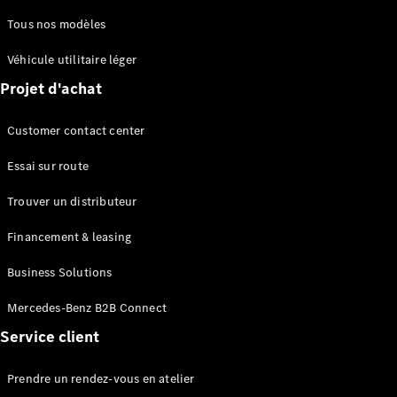
Tous nos modèles
Découvrez
Véhicule utilitaire léger
nos
Projet d'achat
dernières
actualités
À propos
Customer contact center
de
Essai sur route
Mercedes-
Benz
Trouver un distributeur
Financement & leasing
Business Solutions
Mercedes-Benz B2B Connect
Service client
Prendre un rendez-vous en atelier