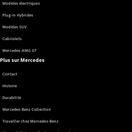
Modèles électriques
autonome
Systèmes
Plug-in Hybrides
d'assistance
à la
Modèles SUV
conduite et
sécurité
Cabriolets
Multimédia
MBUX
Mercedes-AMG GT
Mises à jour
Plus sur Mercedes
en direct
Design et
concept
Contact
cars
Électromobilité
Histoire
Développement
durable
Durabilité
Mercedes-Benz Collection
Mercedes-
Benz
Travailler chez Mercedes-Benz
Belgium