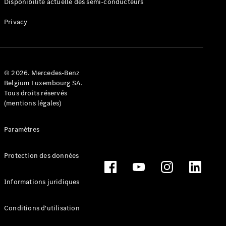
Luxembourg
Disponibilité actuelle des semi-conducteurs
Privacy
© 2026. Mercedes-Benz
Belgium Luxembourg SA.
Tous droits réservés
(mentions légales)
Travailler
Paramètres
chez
Mercedes-
Benz
Protection des données
Nous
contacter
Informations juridiques
Conditions d'utilisation