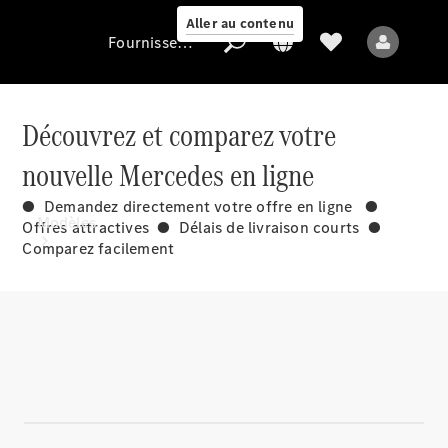
Aller au contenu
Fournisseur / Protection des données
Découvrez et comparez votre
Fournisseur /
nouvelle Mercedes en ligne
Protection des
données
● Demandez directement votre offre en ligne ●
Modèles
Offres attractives ● Délais de livraison courts ●
Comparez facilement
Tous les modèles
Nouveaux modèles