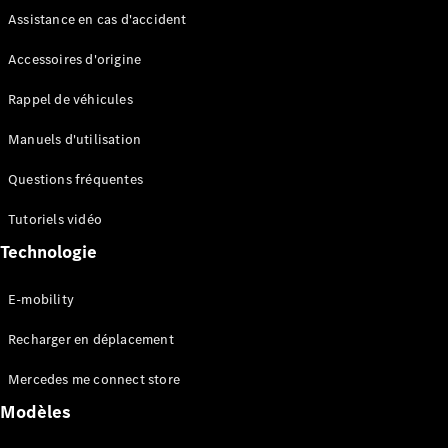
Qui
Assistance en cas d'accident
sommes-
nous ?
Accessoires d'origine
Mercedes-
AMG
Rappel de véhicules
Mercedes-
MAYBACH
Manuels d'utilisation
Spécialités
saisonnières
Questions fréquentes
Technologie
et
Tutoriels vidéo
innovations
Technologie
E-mobility
Recharger en déplacement
Mercedes me connect store
Modèles
Conduite