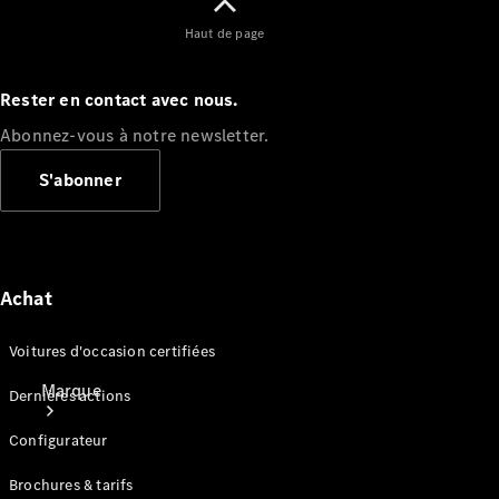
Applications
Haut de page
Mercedes-
Benz
Manuels
Rester en contact avec nous.
d'utilisation
Assistance
Abonnez-vous à notre newsletter.
et contact
S'abonner
Achat
Voitures d'occasion certifiées
Marque
Dernières actions
Configurateur
Brochures & tarifs