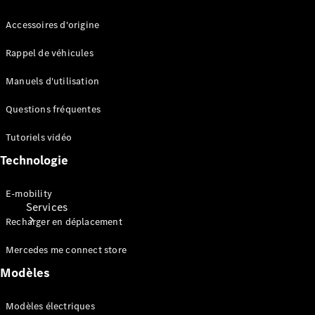
Mercedes-
Benz
Accessoires d'origine
Collection
Entretien
Rappel de véhicules
de voiture
Manuels d'utilisation
Questions fréquentes
Tutoriels vidéo
Technologie
E-mobility
Services
Recharger en déplacement
Mercedes me connect store
Modèles
Modèles électriques