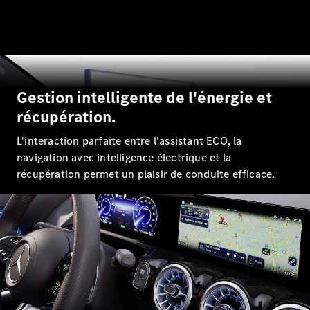
GLE
Nouveau
Coupé
GLS
GLS
Nouveau
Mercedes-
Maybach
GLS SUV
Gestion intelligente de l'énergie et
Mercedes-
récupération.
Maybach
Nouveau
GLS SUV
L'interaction parfaite entre l'assistant ECO, la
Classe G
navigation avec intelligence électrique et la
Véhicule
récupération permet un plaisir de conduite efficace.
Électrique
tout-
terrain
Classe G
Véhicule
tout-terrain
Configurateur
Mercedes-
Benz Store