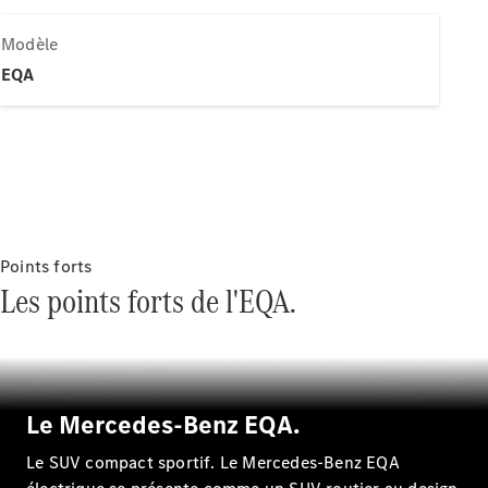
Modèles électriques
Modèles Plug-in Hybrid
Modèle
EQA
Berline
Tous les
Points forts
Berlines
Les points forts de l'EQA.
CLA
Électrique
CLA
Classe C
Berline
Classe
C
Électrique
Le Mercedes-Benz EQA.
Berline
EQE
Le SUV compact sportif. Le Mercedes-Benz EQA
Électrique
Berline