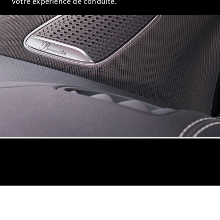
votre expérience de conduite.
Configurateur
Mercedes-
Benz Store
Coupé
Tous les
Coupés
CLE Coupé
Mercedes-
AMG GT
Coupé
Mercedes-
AMG GT
Nouveau
Électrique
Coupé 4
Portes