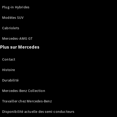
Tous les
Plug-in Hybrides
services
Solutions
Modèles SUV
de charge
Cabriolets
Prenez
votre
Mercedes-AMG GT
rendez-
Plus sur Mercedes
vous de
service
Contact
Maintenance
et
Histoire
réparation
Assistance
Durabilité
en cas de
panne ou
Mercedes-Benz Collection
d'accident
Travailler chez Mercedes-Benz
Assurance
Disponibilité actuelle des semi-conducteurs