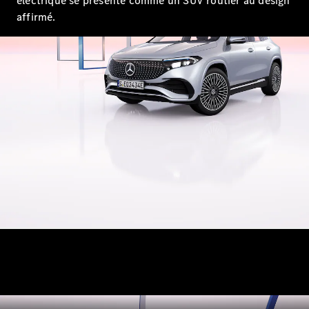
électrique se présente comme un SUV routier au design
EQS
affirmé.
Électrique
Berline
Classe E
Berline
Classe S
Classe S
Limousine
Mercedes-
Maybach
Classe S
Configurateur
Mercedes-
Benz Store
SUV