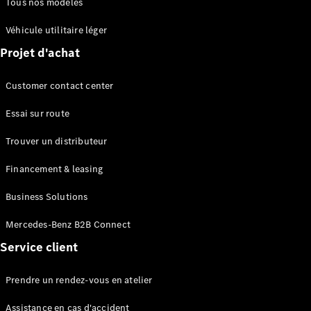
Tous nos modèles
route
Leasing &
Véhicule utilitaire léger
Financement
Projet d'achat
Extras
Customer contact center
digitaux
Contrats de
Essai sur route
service
Pièces et
Trouver un distributeur
accessoires
Financement & leasing
Business Solutions
Mercedes-Benz B2B Connect
Service client
Pneus et
Prendre un rendez-vous en atelier
roues
Accessoires
Assistance en cas d'accident