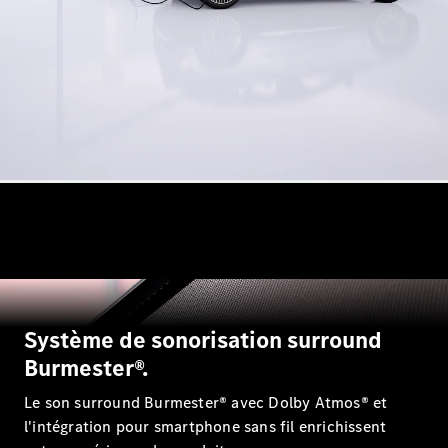
Break
Classe E
Break All-
Terrain
Configurateur
Mercedes-
Benz Store
Hatchback
Tous les
Système de sonorisation surround
Hatchbacks
Burmester®.
Classe A
Berline
Le son surround Burmester® avec Dolby Atmos® et
compacte
l'intégration pour smartphone sans fil enrichissent
Classe B