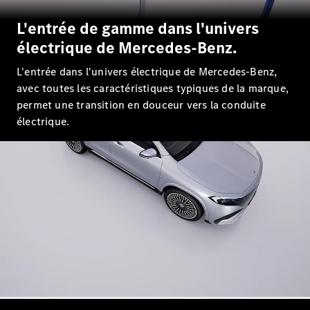
Tous les
L'entrée de gamme dans l'univers
SUVs
EQA
Électrique
électrique de Mercedes-Benz.
EQE
Électrique
SUV
L'entrée dans l'univers électrique de Mercedes-Benz,
EQS
avec toutes les caractéristiques typiques de la marque,
Électrique
SUV
permet une transition en douceur vers la conduite
Mercedes-
électrique.
Maybach
Électrique
EQS SUV
GLA
GLA
Nouveau
GLA
Nouveau
Électrique
GLB
Électrique
GLB
GLC
Électrique
GLC
GLC Coupé
GLE
GLE
Nouveau
GLE Coupé