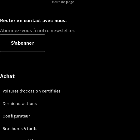
Haut de page
Consultez le
stock de
voitures
Rester en contact avec nous.
neuves
Trouver
Abonnez-vous à notre newsletter.
un
S'abonner
véhicule
d’occasion
Actions
Fleet &
Achat
Corporate
Sales
Voitures d'occasion certifiées
Configurateur
Dernières actions
et prix
Configurateur
Brochures
et tarifs
Brochures & tarifs
Réserver un
essai sur