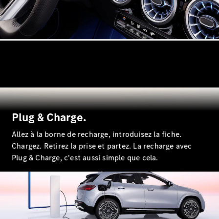
Break
Tous les
Breaks
CLA
Shooting
Électrique
Plug & Charge.
Brake
CLA
Allez à la borne de recharge, introduisez la fiche.
Shooting
Chargez. Retirez la prise et partez. La recharge avec
Brake
Plug & Charge, c'est aussi simple que cela.
Classe C
Break
Classe C
Break All-
Terrain
Classe E