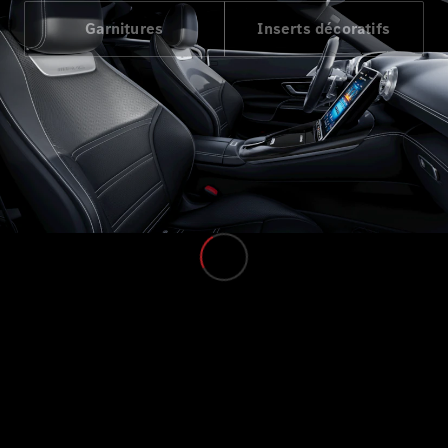
Garnitures
Inserts décoratifs
Tous les
Monospaces
EQV
Électrique
Classe V
Marco Polo
Configurateur
Mercedes-
Benz Store
Véhicules utilitaires
Configurateur
Mercedes-Benz Store