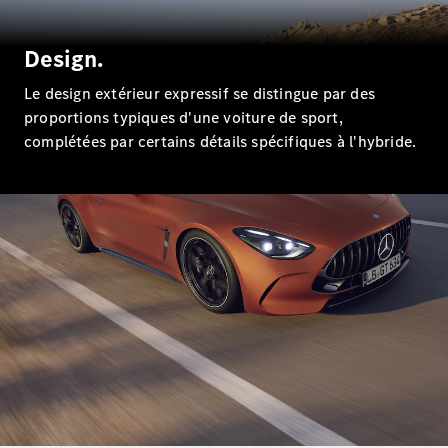
EQS
Électrique
Berline
Classe E
Design.
Berline
Classe S
Le design extérieur expressif se distingue par des
Classe S
proportions typiques d'une voiture de sport,
Limousine
complétées par certains détails spécifiques à l'hybride.
Mercedes-
Maybach
Classe S
Configurateur
Mercedes-
Benz Store
SUV