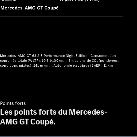
Modèles électriques
Mercedes-AMG GT Coupé
Modèles Plug-in Hybrid
Berline
Mercedes-AMG GT 63 S E Performance Night Edition |
Consommation
combinée totale (WLTP): 10,6 l/100km
Emissions de CO₂ (pondérées,
conditions mixtes): 241 g/km
Autonomie électrique (EAER): 11 km
Tous les
Berlines
CLA
Électrique
CLA
Classe C
Berline
Points forts
Classe
Les points forts du Mercedes-
C
Électrique
Berline
AMG GT Coupé.
EQE
Électrique
Berline