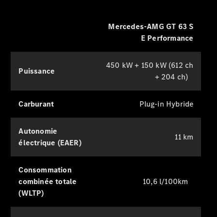
Financement
Mercedes-AMG GT 63 S
Extras
digitaux
E Performance
Contrats de
service
450 kW + 150 kW (612 ch
Pièces et
Puissance
+ 204 ch)
accessoires
Carburant
Plug-in Hybride
Autonomie
11 km
électrique (EAER)
Consommation
Pneus et
combinée totale
10,6 l/100km
roues
(WLTP)
Accessoires
Mercedes-
Benz