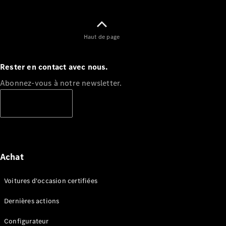
Haut de page
Rester en contact avec nous.
Abonnez-vous à notre newsletter.
Travailler
chez
S'abonner
Mercedes-
Benz
Nous
contacter
Achat
Voitures d'occasion certifiées
Dernières actions
Configurateur