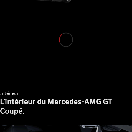
Configurateur
Mercedes-
Benz Store
Grand Limousine
VLE
Électrique
Intérieur
Configurateur
L’intérieur du Mercedes-AMG GT
Mercedes-
Benz Store
Coupé.
Monospace