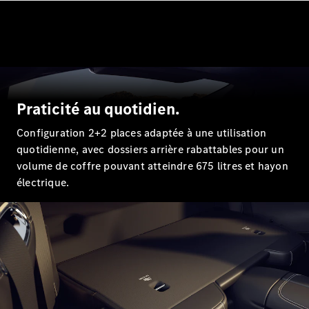
Tous les
SUVs
EQA
Électrique
EQE
Électrique
SUV
EQS
Électrique
SUV
Mercedes-
Praticité au quotidien.
Maybach
Électrique
EQS SUV
Configuration 2+2 places adaptée à une utilisation
GLA
quotidienne, avec dossiers arrière rabattables pour un
GLA
Nouveau
volume de coffre pouvant atteindre 675 litres et hayon
GLA
Nouveau
Électrique
électrique.
GLB
Électrique
GLB
GLC
Électrique
GLC
GLC Coupé
GLE
GLE
Nouveau
GLE Coupé
GLE