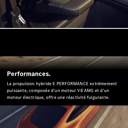
Nouveau
Coupé
GLS
GLS
Nouveau
Mercedes-
Maybach
GLS SUV
Mercedes-
Maybach
Nouveau
GLS SUV
Classe G
Véhicule
Électrique
tout-
Performances.
terrain
Classe G
La propulsion hybride E PERFORMANCE extrêmement
Véhicule
puissante, composée d'un moteur V8 AMG et d'un
tout-terrain
moteur électrique, offre une réactivité fulgurante.
Configurateur
Mercedes-
Benz Store