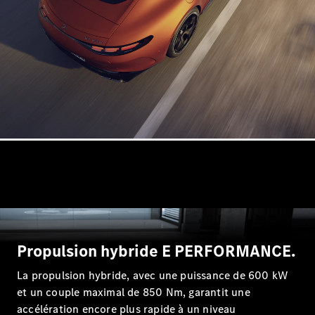
Break
Tous les
Breaks
CLA
Shooting
Électrique
Brake
CLA
Shooting
Brake
Classe C
Break
Classe C
Propulsion hybride E PERFORMANCE.
Break All-
La propulsion hybride, avec une puissance de 600 kW
Terrain
Classe E
et un couple maximal de 850 Nm, garantit une
Break
accélération encore plus rapide à un niveau