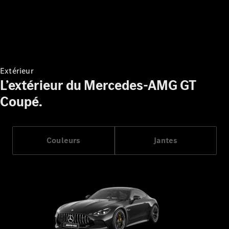
Configurateur
Mercedes-
Benz Store
Cabriolet
Extérieur
L’extérieur du Mercedes-AMG GT
Coupé.
Tous les
Cabriolets
CLE
Couleurs
Jantes
Cabriolet
Mercedes-
AMG SL
Roadster
Mercedes-
Maybach SL
Monogram
Series