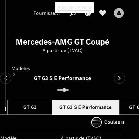
Aller au contenu
Fournisseur / Protection des données
Mercedes-AMG GT Coupé
Fournisseur /
À partir de (TVAC)
Protection des
données
Modèles
GT 63 S E Performance
GT 63
GT 63 S E Performance
GT 
Tous les modèles
Couleurs
Nouveaux modèles
Modèle
À partir de (TVAC)