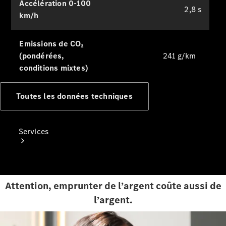
Accélération 0-100
Collection
2,8 s
km/h
Entretien
de voiture
Emissions de CO₂
(pondérées,
241 g/km
conditions mixtes)
Toutes les données techniques
Services
Attention, emprunter de l’argent coûte aussi de
l’argent.
Tous les
services