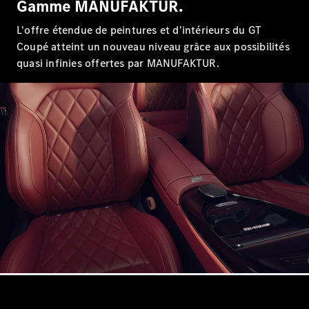
Gamme MANUFAKTUR.
Configurateur
Mercedes-
L'offre étendue de peintures et d'intérieurs du GT
Benz Store
Coupé atteint un nouveau niveau grâce aux possibilités
Coupé
quasi infinies offertes par MANUFAKTUR.
Tous les
Coupés
CLE Coupé
Mercedes-
AMG GT
Coupé
Mercedes-
AMG GT
Nouveau
Électrique
Coupé 4
Portes