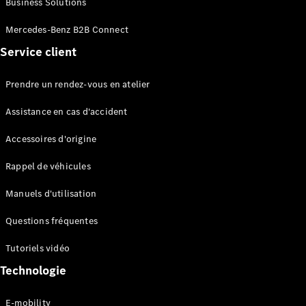
Business Solutions
EQS
Électrique
Berline
Mercedes-Benz B2B Connect
Classe E
Service client
Berline
Classe S
Classe S
Prendre un rendez-vous en atelier
Limousine
Mercedes-
Assistance en cas d'accident
Maybach
Classe S
Accessoires d'origine
Rappel de véhicules
Configurateur
Mercedes-
Manuels d'utilisation
Benz Store
SUV
Questions fréquentes
Tutoriels vidéo
Technologie
E-mobility