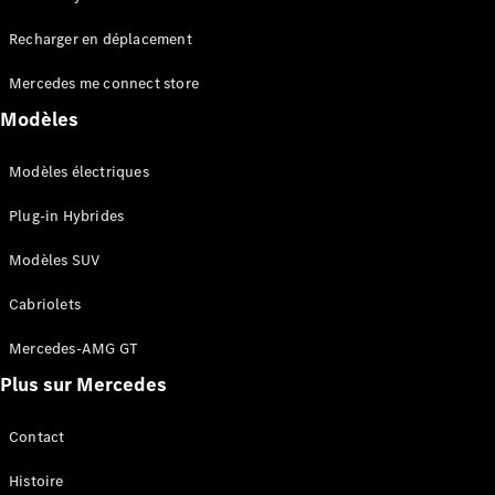
Tous les
Recharger en déplacement
SUVs
EQA
Électrique
Mercedes me connect store
EQE
Électrique
SUV
Modèles
EQS
Électrique
SUV
Modèles électriques
Mercedes-
Maybach
Électrique
Plug-in Hybrides
EQS SUV
GLA
Modèles SUV
GLA
Nouveau
GLA
Nouveau
Électrique
Cabriolets
GLB
Électrique
GLB
Mercedes-AMG GT
GLC
Électrique
Plus sur Mercedes
GLC
GLC Coupé
GLE
Contact
GLE
Nouveau
Histoire
GLE Coupé