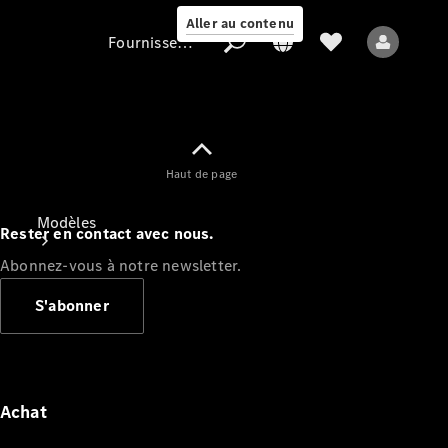
Aller au contenu
Fournisseur / Protection des données
Fournisseur /
Haut de page
Protection des
données
Modèles
Rester en contact avec nous.
Abonnez-vous à notre newsletter.
S'abonner
Tous les modèles
Nouveaux modèles
Achat