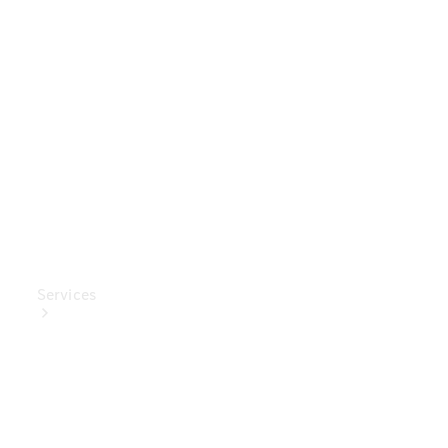
Mercedes-
Benz
Collection
Entretien
de voiture
Services