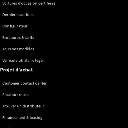
Modèles électriques
Voitures d'occasion certifiées
Modèles Plug-in Hybrid
Dernières actions
Berline
Configurateur
Brochures & tarifs
Tous nos modèles
Véhicule utilitaire léger
Tous les
Projet d'achat
Berlines
CLA
Électrique
Customer contact center
CLA
Classe C
Essai sur route
Berline
Classe
Trouver un distributeur
C
Électrique
Berline
Financement & leasing
EQE
Électrique
Berline