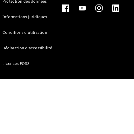
Protection des données
Break
Informations juridiques
Conditions d'utilisation
Tous les
Déclaration d’accessibilité
Breaks
CLA
Licences FOSS
Shooting
Électrique
Brake
CLA
Shooting
Brake
Classe C
Break
Classe C
Break All-
Terrain
Classe E