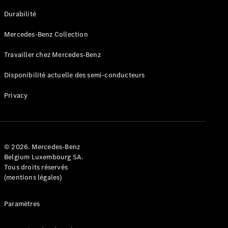
GLE
Nouveau
Durabilité
Coupé
GLS
Mercedes-Benz Collection
GLS
Nouveau
Mercedes-
Travailler chez Mercedes-Benz
Maybach
GLS SUV
Disponibilité actuelle des semi-conducteurs
Mercedes-
Maybach
Nouveau
Privacy
GLS SUV
Classe G
Véhicule
Électrique
tout-
terrain
© 2026. Mercedes-Benz
Classe G
Belgium Luxembourg SA.
Véhicule
Tous droits réservés
tout-terrain
(mentions légales)
Configurateur
Paramètres
Mercedes-
Benz Store