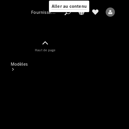
Aller au contenu
Fournisseur / Protection des données
Fournisseur /
Haut de page
Protection des
données
Modèles
Tous les modèles
Nouveaux modèles