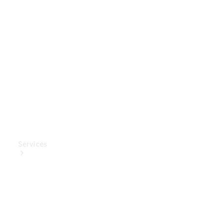
Mercedes-
Benz
Collection
Entretien
de voiture
Services