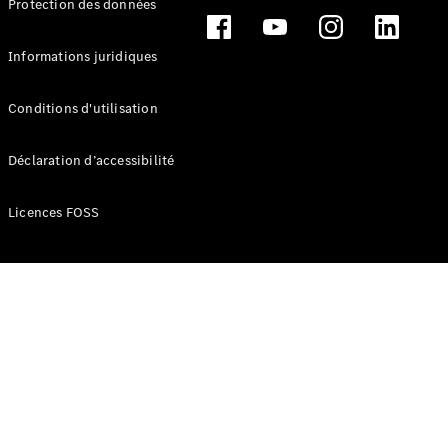
Protection des données
Break
Informations juridiques
Conditions d'utilisation
Tous les
Déclaration d’accessibilité
Breaks
CLA
Licences FOSS
Shooting
Électrique
Brake
CLA
Shooting
Brake
Classe C
Break
Classe C
Break All-
Terrain
Classe E