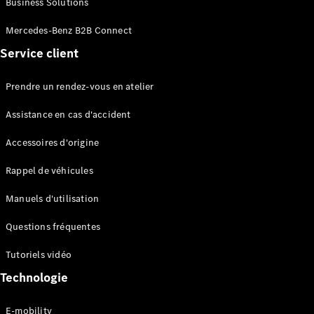
Business Solutions
EQS
Électrique
Berline
Mercedes-Benz B2B Connect
Classe E
Service client
Berline
Classe S
Classe S
Prendre un rendez-vous en atelier
Limousine
Mercedes-
Assistance en cas d'accident
Maybach
Classe S
Accessoires d'origine
Rappel de véhicules
Configurateur
Mercedes-
Manuels d'utilisation
Benz Store
SUV
Questions fréquentes
Tutoriels vidéo
Technologie
E-mobility