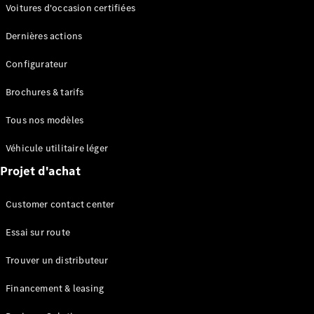
Modèles électriques
Voitures d'occasion certifiées
Modèles Plug-in Hybrid
Dernières actions
Berline
Configurateur
Brochures & tarifs
Tous nos modèles
Véhicule utilitaire léger
Tous les
Projet d'achat
Berlines
CLA
Électrique
Customer contact center
CLA
Classe C
Essai sur route
Berline
Classe
Trouver un distributeur
C
Électrique
Berline
Financement & leasing
EQE
Électrique
Berline