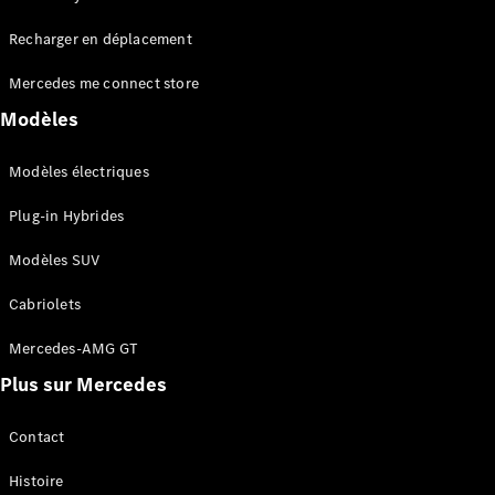
Tous les
Recharger en déplacement
SUVs
EQA
Électrique
Mercedes me connect store
EQE
Électrique
SUV
Modèles
EQS
Électrique
SUV
Modèles électriques
Mercedes-
Maybach
Électrique
Plug-in Hybrides
EQS SUV
GLA
Modèles SUV
GLA
Nouveau
GLA
Nouveau
Électrique
Cabriolets
GLB
Électrique
GLB
Mercedes-AMG GT
GLC
Électrique
Plus sur Mercedes
GLC
GLC Coupé
GLE
Contact
GLE
Nouveau
Histoire
GLE Coupé