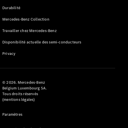
GLE
Nouveau
Durabilité
Coupé
GLS
Mercedes-Benz Collection
GLS
Nouveau
Mercedes-
Travailler chez Mercedes-Benz
Maybach
GLS SUV
Disponibilité actuelle des semi-conducteurs
Mercedes-
Maybach
Nouveau
Privacy
GLS SUV
Classe G
Véhicule
Électrique
tout-
terrain
© 2026. Mercedes-Benz
Classe G
Belgium Luxembourg SA.
Véhicule
Tous droits réservés
tout-terrain
(mentions légales)
Configurateur
Paramètres
Mercedes-
Benz Store