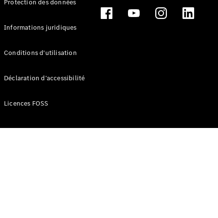
Protection des données
Break
Informations juridiques
Conditions d'utilisation
Tous les
Déclaration d’accessibilité
Breaks
CLA
Licences FOSS
Shooting
Électrique
Brake
CLA
Shooting
Brake
Classe C
Break
Classe C
Break All-
Terrain
Classe E