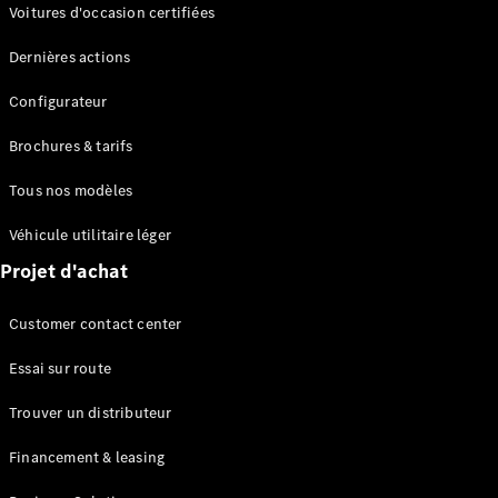
Modèles électriques
Voitures d'occasion certifiées
Modèles Plug-in Hybrid
Dernières actions
Berline
Configurateur
Brochures & tarifs
Tous nos modèles
Véhicule utilitaire léger
Tous les
Projet d'achat
Berlines
CLA
Électrique
Customer contact center
CLA
Classe C
Essai sur route
Berline
Classe
Trouver un distributeur
C
Électrique
Berline
Financement & leasing
EQE
Électrique
Berline