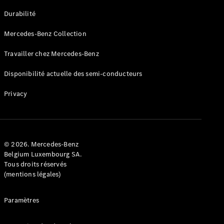
GLE
Nouveau
Durabilité
Coupé
GLS
Mercedes-Benz Collection
GLS
Nouveau
Mercedes-
Travailler chez Mercedes-Benz
Maybach
GLS SUV
Disponibilité actuelle des semi-conducteurs
Mercedes-
Maybach
Nouveau
Privacy
GLS SUV
Classe G
Véhicule
Électrique
tout-
terrain
© 2026. Mercedes-Benz
Classe G
Belgium Luxembourg SA.
Véhicule
Tous droits réservés
tout-terrain
(mentions légales)
Configurateur
Paramètres
Mercedes-
Benz Store