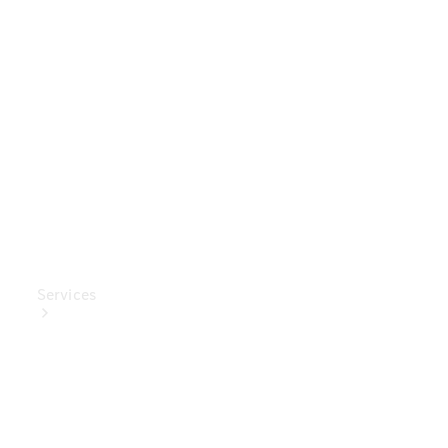
Mercedes-
Benz
Collection
Entretien
de voiture
Services