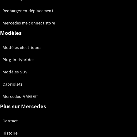
Tous les
Recharger en déplacement
SUVs
EQA
Électrique
Mercedes me connect store
EQE
Électrique
SUV
Modèles
EQS
Électrique
SUV
Modèles électriques
Mercedes-
Maybach
Électrique
Plug-in Hybrides
EQS SUV
GLA
Modèles SUV
GLA
Nouveau
GLA
Nouveau
Électrique
Cabriolets
GLB
Électrique
GLB
Mercedes-AMG GT
GLC
Électrique
Plus sur Mercedes
GLC
GLC Coupé
GLE
Contact
GLE
Nouveau
Histoire
GLE Coupé