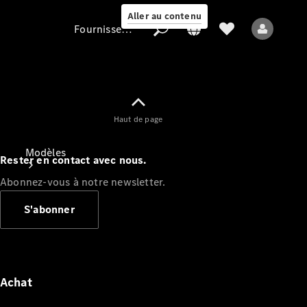
Aller au contenu
Fournisseur / Protection des données
Fournisseur /
Haut de page
Protection des
données
Modèles
Rester en contact avec nous.
Abonnez-vous à notre newsletter.
S'abonner
Tous les modèles
Nouveaux modèles
Achat