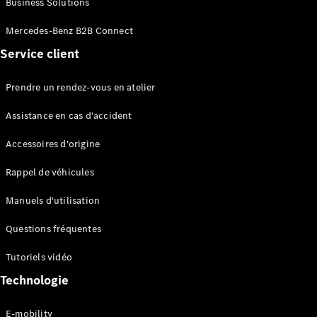
Business Solutions
EQS
Électrique
Berline
Mercedes-Benz B2B Connect
Classe E
Service client
Berline
Classe S
Classe S
Prendre un rendez-vous en atelier
Limousine
Mercedes-
Assistance en cas d'accident
Maybach
Classe S
Accessoires d'origine
Rappel de véhicules
Configurateur
Mercedes-
Manuels d'utilisation
Benz Store
SUV
Questions fréquentes
Tutoriels vidéo
Technologie
E-mobility