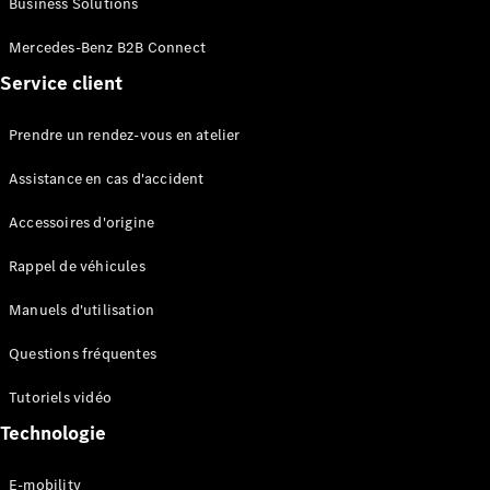
Business Solutions
EQS
Électrique
Berline
Mercedes-Benz B2B Connect
Classe E
Service client
Berline
Classe S
Classe S
Prendre un rendez-vous en atelier
Limousine
Mercedes-
Assistance en cas d'accident
Maybach
Classe S
Accessoires d'origine
Rappel de véhicules
Configurateur
Mercedes-
Manuels d'utilisation
Benz Store
SUV
Questions fréquentes
Tutoriels vidéo
Technologie
E-mobility