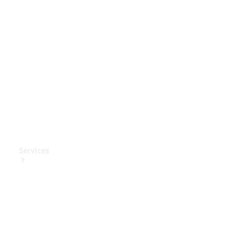
Mercedes-
Benz
Collection
Entretien
de voiture
Services