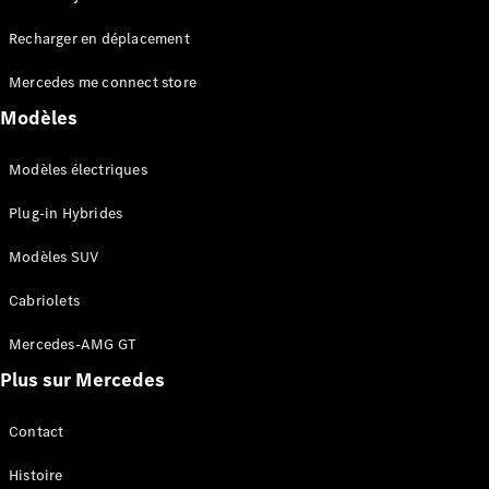
Tous les
Recharger en déplacement
SUVs
EQA
Électrique
Mercedes me connect store
EQE
Électrique
SUV
Modèles
EQS
Électrique
SUV
Modèles électriques
Mercedes-
Maybach
Électrique
Plug-in Hybrides
EQS SUV
GLA
Modèles SUV
GLA
Nouveau
GLA
Nouveau
Électrique
Cabriolets
GLB
Électrique
GLB
Mercedes-AMG GT
GLC
Électrique
Plus sur Mercedes
GLC
GLC Coupé
GLE
Contact
GLE
Nouveau
Histoire
GLE Coupé