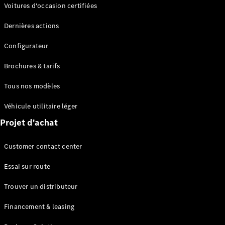
Modèles électriques
Voitures d'occasion certifiées
Modèles Plug-in Hybrid
Dernières actions
Berline
Configurateur
Brochures & tarifs
Tous nos modèles
Véhicule utilitaire léger
Tous les
Projet d'achat
Berlines
CLA
Électrique
Customer contact center
CLA
Classe C
Essai sur route
Berline
Classe
Trouver un distributeur
C
Électrique
Berline
Financement & leasing
EQE
Électrique
Berline