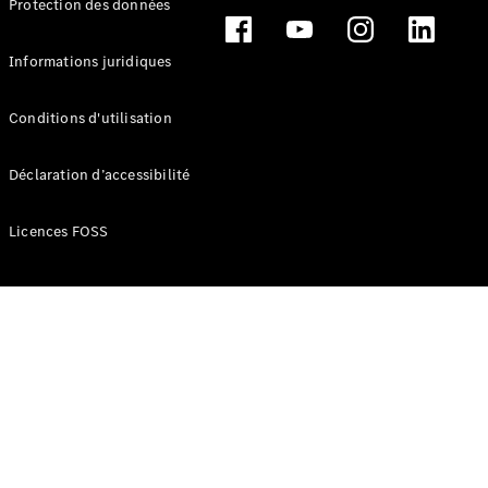
Protection des données
Break
Informations juridiques
Conditions d'utilisation
Tous les
Déclaration d’accessibilité
Breaks
CLA
Licences FOSS
Shooting
Électrique
Brake
CLA
Shooting
Brake
Classe C
Break
Classe C
Break All-
Terrain
Classe E