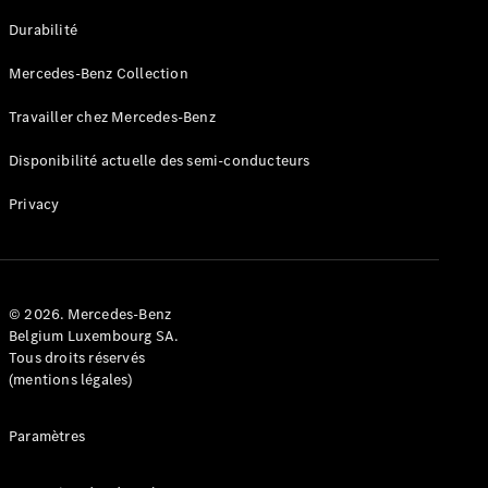
GLE
Nouveau
Durabilité
Coupé
GLS
Mercedes-Benz Collection
GLS
Nouveau
Mercedes-
Travailler chez Mercedes-Benz
Maybach
GLS SUV
Disponibilité actuelle des semi-conducteurs
Mercedes-
Maybach
Nouveau
Privacy
GLS SUV
Classe G
Véhicule
Électrique
tout-
terrain
© 2026. Mercedes-Benz
Classe G
Belgium Luxembourg SA.
Véhicule
Tous droits réservés
tout-terrain
(mentions légales)
Configurateur
Paramètres
Mercedes-
Benz Store