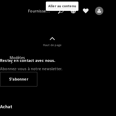
Aller au contenu
Fournisseur / Protection des données
Fournisseur /
Haut de page
Protection des
données
Modèles
Rester en contact avec nous.
Abonnez-vous à notre newsletter.
S'abonner
Tous les modèles
Nouveaux modèles
Achat