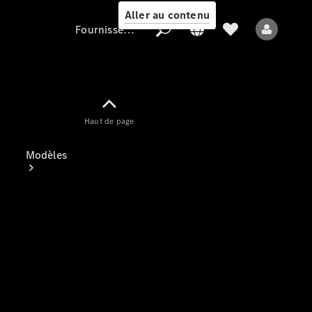
Aller au contenu
Fournisseur / Protection des données
Fournisseur /
Haut de page
Protection des
données
Modèles
Tous les modèles
Nouveaux modèles