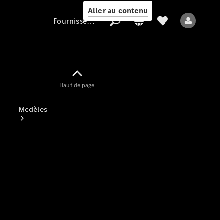
Aller au contenu
Fournisseur / Protection des données
Fournisseur /
Haut de page
Protection des
données
Modèles
Tous les modèles
Nouveaux modèles