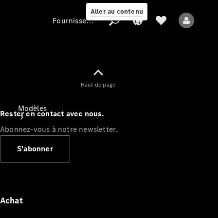
Aller au contenu
Fournisseur / Protection des données
Fournisseur /
Haut de page
Protection des
données
Modèles
Rester en contact avec nous.
Abonnez-vous à notre newsletter.
S'abonner
Tous les modèles
Nouveaux modèles
Achat