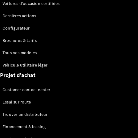
Modèles électriques
Voitures d'occasion certifiées
Modèles Plug-in Hybrid
Dernières actions
Berline
Configurateur
Brochures & tarifs
Tous nos modèles
Véhicule utilitaire léger
Tous les
Projet d'achat
Berlines
CLA
Électrique
Customer contact center
CLA
Classe C
Essai sur route
Berline
Classe
Trouver un distributeur
C
Électrique
Berline
Financement & leasing
EQE
Électrique
Berline