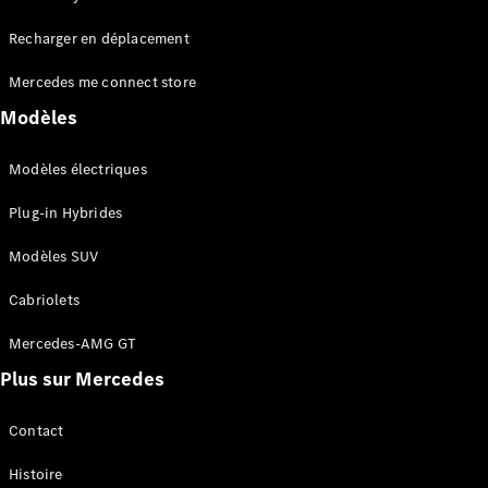
Tous les
Recharger en déplacement
SUVs
EQA
Électrique
Mercedes me connect store
EQE
Électrique
SUV
Modèles
EQS
Électrique
SUV
Modèles électriques
Mercedes-
Maybach
Électrique
Plug-in Hybrides
EQS SUV
GLA
Modèles SUV
GLA
Nouveau
GLA
Nouveau
Électrique
Cabriolets
GLB
Électrique
GLB
Mercedes-AMG GT
GLC
Électrique
Plus sur Mercedes
GLC
GLC Coupé
GLE
Contact
GLE
Nouveau
Histoire
GLE Coupé