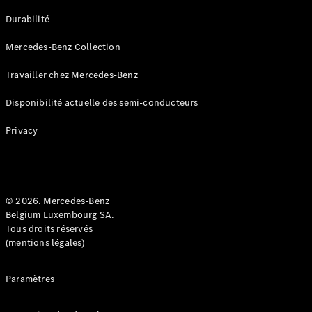
GLE
Nouveau
Durabilité
Coupé
GLS
Mercedes-Benz Collection
GLS
Nouveau
Mercedes-
Travailler chez Mercedes-Benz
Maybach
GLS SUV
Disponibilité actuelle des semi-conducteurs
Mercedes-
Maybach
Nouveau
Privacy
GLS SUV
Classe G
Véhicule
Électrique
tout-
terrain
© 2026. Mercedes-Benz
Classe G
Belgium Luxembourg SA.
Véhicule
Tous droits réservés
tout-terrain
(mentions légales)
Configurateur
Paramètres
Mercedes-
Benz Store