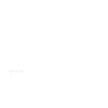
Mercedes-
Benz
Collection
Entretien
de voiture
Services