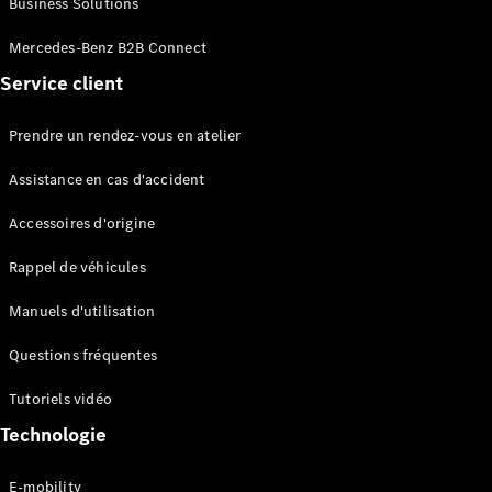
Business Solutions
EQS
Électrique
Berline
Mercedes-Benz B2B Connect
Classe E
Service client
Berline
Classe S
Classe S
Prendre un rendez-vous en atelier
Limousine
Mercedes-
Assistance en cas d'accident
Maybach
Classe S
Accessoires d'origine
Rappel de véhicules
Configurateur
Mercedes-
Manuels d'utilisation
Benz Store
SUV
Questions fréquentes
Tutoriels vidéo
Technologie
E-mobility