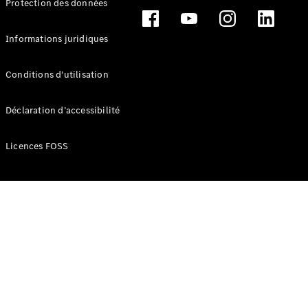
Protection des données
Break
Informations juridiques
Conditions d'utilisation
Tous les
Déclaration d’accessibilité
Breaks
CLA
Licences FOSS
Shooting
Électrique
Brake
CLA
Shooting
Brake
Classe C
Break
Classe C
Break All-
Terrain
Classe E