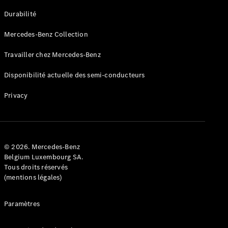
GLE
Nouveau
Durabilité
Coupé
GLS
Mercedes-Benz Collection
GLS
Nouveau
Mercedes-
Travailler chez Mercedes-Benz
Maybach
GLS SUV
Disponibilité actuelle des semi-conducteurs
Mercedes-
Maybach
Nouveau
Privacy
GLS SUV
Classe G
Véhicule
Électrique
tout-
terrain
© 2026. Mercedes-Benz
Classe G
Belgium Luxembourg SA.
Véhicule
Tous droits réservés
tout-terrain
(mentions légales)
Configurateur
Paramètres
Mercedes-
Benz Store