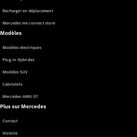
Tous les
Recharger en déplacement
SUVs
EQA
Électrique
Mercedes me connect store
EQE
Électrique
SUV
Modèles
EQS
Électrique
SUV
Modèles électriques
Mercedes-
Maybach
Électrique
Plug-in Hybrides
EQS SUV
GLA
Modèles SUV
GLA
Nouveau
GLA
Nouveau
Électrique
Cabriolets
GLB
Électrique
GLB
Mercedes-AMG GT
GLC
Électrique
Plus sur Mercedes
GLC
GLC Coupé
GLE
Contact
GLE
Nouveau
Histoire
GLE Coupé