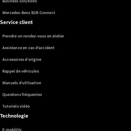
Business Solutions
EQS
Électrique
Berline
Mercedes-Benz B2B Connect
Classe E
Service client
Berline
Classe S
Classe S
Prendre un rendez-vous en atelier
Limousine
Mercedes-
Assistance en cas d'accident
Maybach
Classe S
Accessoires d'origine
Rappel de véhicules
Configurateur
Mercedes-
Manuels d'utilisation
Benz Store
SUV
Questions fréquentes
Tutoriels vidéo
Technologie
E-mobility