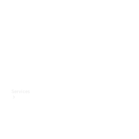
Mercedes-
Benz
Collection
Entretien
de voiture
Services