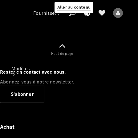
Aller au contenu
Fournisseur / Protection des données
Fournisseur /
Haut de page
Protection des
données
Modèles
Rester en contact avec nous.
Abonnez-vous à notre newsletter.
S'abonner
Tous les modèles
Nouveaux modèles
Achat