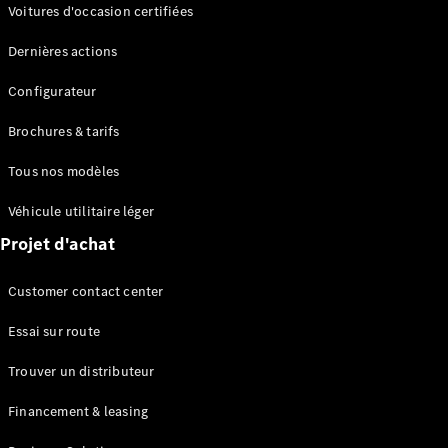
Modèles électriques
Voitures d'occasion certifiées
Modèles Plug-in Hybrid
Dernières actions
Berline
Configurateur
Brochures & tarifs
Tous nos modèles
Véhicule utilitaire léger
Tous les
Projet d'achat
Berlines
CLA
Électrique
Customer contact center
CLA
Classe C
Essai sur route
Berline
Classe
Trouver un distributeur
C
Électrique
Berline
Financement & leasing
EQE
Électrique
Berline