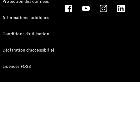
Protection des données
Break
Informations juridiques
Conditions d'utilisation
Tous les
Déclaration d’accessibilité
Breaks
CLA
Licences FOSS
Shooting
Électrique
Brake
CLA
Shooting
Brake
Classe C
Break
Classe C
Break All-
Terrain
Classe E