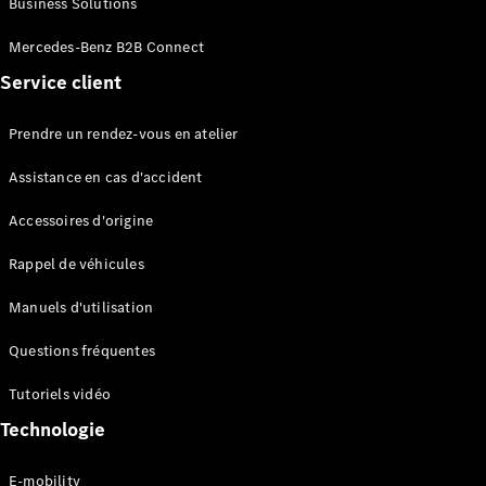
Business Solutions
EQS
Électrique
Berline
Mercedes-Benz B2B Connect
Classe E
Service client
Berline
Classe S
Classe S
Prendre un rendez-vous en atelier
Limousine
Mercedes-
Assistance en cas d'accident
Maybach
Classe S
Accessoires d'origine
Rappel de véhicules
Configurateur
Mercedes-
Manuels d'utilisation
Benz Store
SUV
Questions fréquentes
Tutoriels vidéo
Technologie
E-mobility