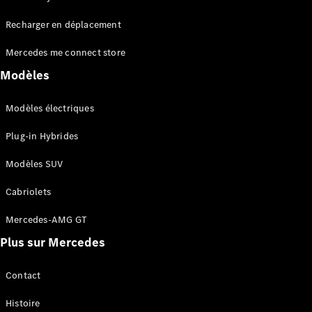
Tous les
Recharger en déplacement
SUVs
EQA
Électrique
Mercedes me connect store
EQE
Électrique
SUV
Modèles
EQS
Électrique
SUV
Modèles électriques
Mercedes-
Maybach
Électrique
Plug-in Hybrides
EQS SUV
GLA
Modèles SUV
GLA
Nouveau
GLA
Nouveau
Électrique
Cabriolets
GLB
Électrique
GLB
Mercedes-AMG GT
GLC
Électrique
Plus sur Mercedes
GLC
GLC Coupé
GLE
Contact
GLE
Nouveau
Histoire
GLE Coupé