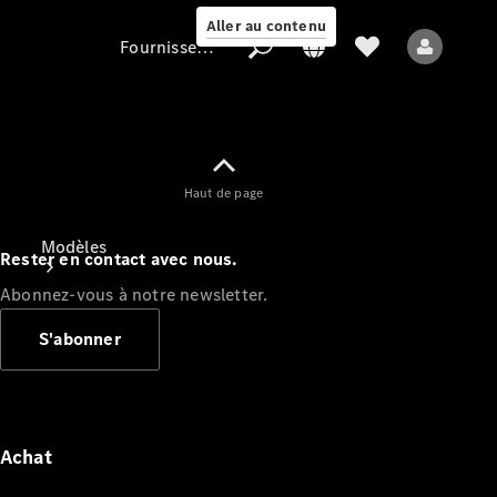
Aller au contenu
Fournisseur / Protection des données
Fournisseur /
Haut de page
Protection des
données
Modèles
Rester en contact avec nous.
Abonnez-vous à notre newsletter.
S'abonner
Tous les modèles
Nouveaux modèles
Achat