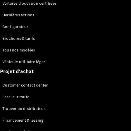
Modèles électriques
Voitures d'occasion certifiées
Modèles Plug-in Hybrid
Dernières actions
Berline
Configurateur
Brochures & tarifs
Tous nos modèles
Véhicule utilitaire léger
Tous les
Projet d'achat
Berlines
CLA
Électrique
Customer contact center
CLA
Classe C
Essai sur route
Berline
Classe
Trouver un distributeur
C
Électrique
Berline
Financement & leasing
EQE
Électrique
Berline