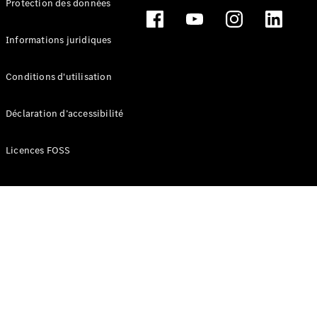
Protection des données
Break
Informations juridiques
Conditions d'utilisation
Tous les
Déclaration d’accessibilité
Breaks
CLA
Licences FOSS
Shooting
Électrique
Brake
CLA
Shooting
Brake
Classe C
Break
Classe C
Break All-
Terrain
Classe E