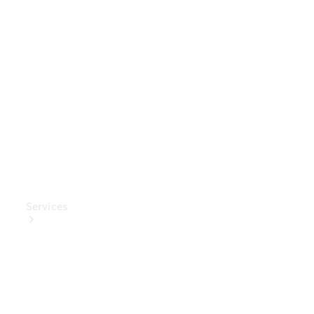
Mercedes-
Benz
Collection
Entretien
de voiture
Services