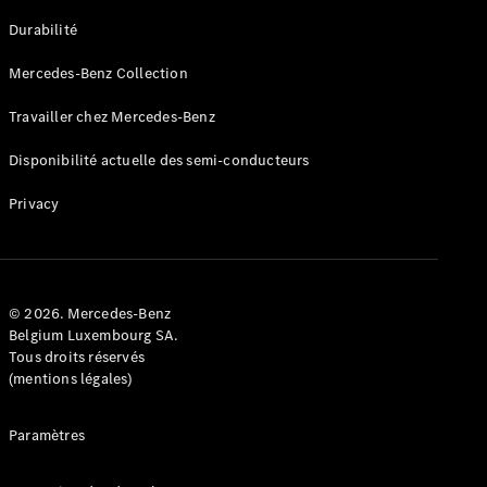
GLE
Nouveau
Durabilité
Coupé
GLS
Mercedes-Benz Collection
GLS
Nouveau
Mercedes-
Travailler chez Mercedes-Benz
Maybach
GLS SUV
Disponibilité actuelle des semi-conducteurs
Mercedes-
Maybach
Nouveau
Privacy
GLS SUV
Classe G
Véhicule
Électrique
tout-
terrain
© 2026. Mercedes-Benz
Classe G
Belgium Luxembourg SA.
Véhicule
Tous droits réservés
tout-terrain
(mentions légales)
Configurateur
Paramètres
Mercedes-
Benz Store