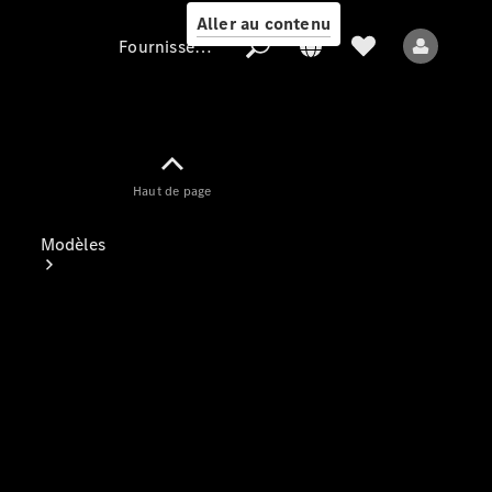
Aller au contenu
Fournisseur / Protection des données
Fournisseur /
Haut de page
Protection des
données
Modèles
Tous les modèles
Nouveaux modèles