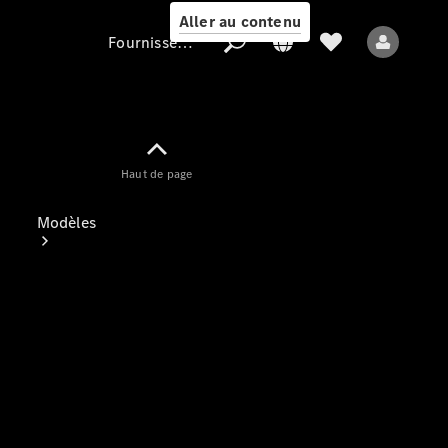
Aller au contenu
Fournisseur / Protection des données
Fournisseur /
Haut de page
Protection des
données
Modèles
Tous les modèles
Nouveaux modèles