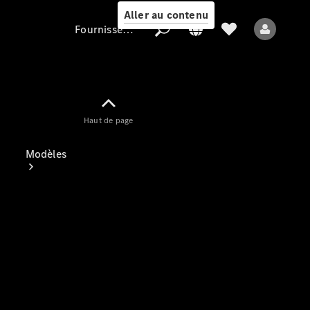
Aller au contenu
Fournisseur / Protection des données
Fournisseur /
Haut de page
Protection des
données
Modèles
Tous les modèles
Nouveaux modèles