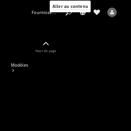
Aller au contenu
Fournisseur / Protection des données
Fournisseur /
Haut de page
Protection des
données
Modèles
Tous les modèles
Nouveaux modèles