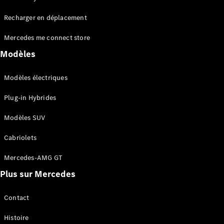
Tous les
Recharger en déplacement
SUVs
EQA
Électrique
Mercedes me connect store
EQE
Électrique
SUV
Modèles
EQS
Électrique
SUV
Modèles électriques
Mercedes-
Maybach
Électrique
Plug-in Hybrides
EQS SUV
GLA
Modèles SUV
GLA
Nouveau
GLA
Nouveau
Électrique
Cabriolets
GLB
Électrique
GLB
Mercedes-AMG GT
GLC
Électrique
Plus sur Mercedes
GLC
GLC Coupé
GLE
Contact
GLE
Nouveau
Histoire
GLE Coupé