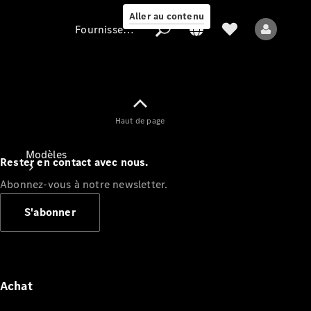
Aller au contenu
Fournisseur / Protection des données
Fournisseur /
Haut de page
Protection des
données
Modèles
Rester en contact avec nous.
Abonnez-vous à notre newsletter.
S'abonner
Tous les modèles
Nouveaux modèles
Achat