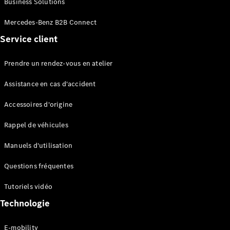
Business Solutions
EQS
Électrique
Berline
Mercedes-Benz B2B Connect
Classe E
Service client
Berline
Classe S
Classe S
Prendre un rendez-vous en atelier
Limousine
Mercedes-
Assistance en cas d'accident
Maybach
Classe S
Accessoires d'origine
Rappel de véhicules
Configurateur
Mercedes-
Manuels d'utilisation
Benz Store
SUV
Questions fréquentes
Tutoriels vidéo
Technologie
E-mobility