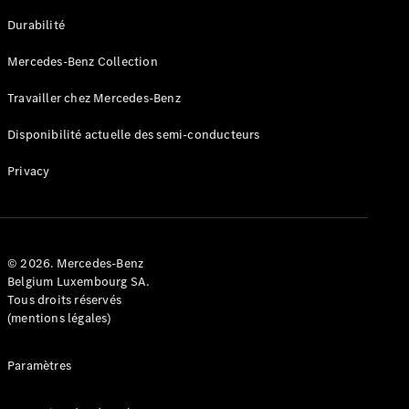
GLE
Nouveau
Durabilité
Coupé
GLS
Mercedes-Benz Collection
GLS
Nouveau
Mercedes-
Travailler chez Mercedes-Benz
Maybach
GLS SUV
Disponibilité actuelle des semi-conducteurs
Mercedes-
Maybach
Nouveau
Privacy
GLS SUV
Classe G
Véhicule
Électrique
tout-
terrain
© 2026. Mercedes-Benz
Classe G
Belgium Luxembourg SA.
Véhicule
Tous droits réservés
tout-terrain
(mentions légales)
Configurateur
Paramètres
Mercedes-
Benz Store