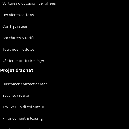
Modèles électriques
Voitures d'occasion certifiées
Modèles Plug-in Hybrid
Dernières actions
Berline
Configurateur
Brochures & tarifs
Tous nos modèles
Véhicule utilitaire léger
Tous les
Projet d'achat
Berlines
CLA
Électrique
Customer contact center
CLA
Classe C
Essai sur route
Berline
Classe
Trouver un distributeur
C
Électrique
Berline
Financement & leasing
EQE
Électrique
Berline