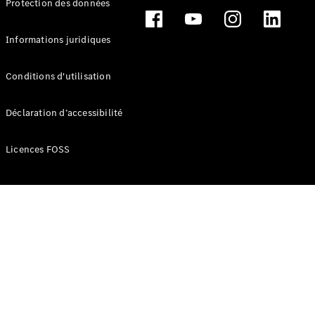
Protection des données
Break
Informations juridiques
Conditions d'utilisation
Tous les
Déclaration d’accessibilité
Breaks
CLA
Licences FOSS
Shooting
Électrique
Brake
CLA
Shooting
Brake
Classe C
Break
Classe C
Break All-
Terrain
Classe E