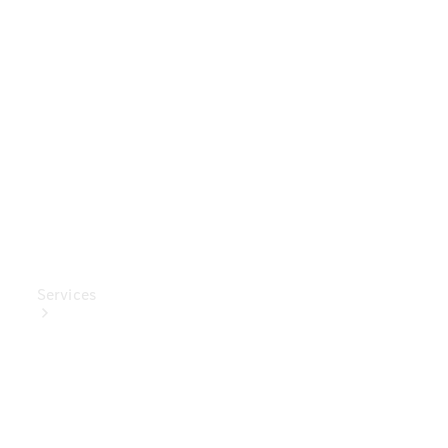
Mercedes-
Benz
Collection
Entretien
de voiture
Services