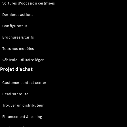
Modèles électriques
Voitures d'occasion certifiées
Modèles Plug-in Hybrid
Dernières actions
Berline
Configurateur
Brochures & tarifs
Tous nos modèles
Véhicule utilitaire léger
Tous les
Projet d'achat
Berlines
CLA
Électrique
Customer contact center
CLA
Classe C
Essai sur route
Berline
Classe
Trouver un distributeur
C
Nouveau
Électrique
Berline
Financement & leasing
EQE
Électrique
Berline