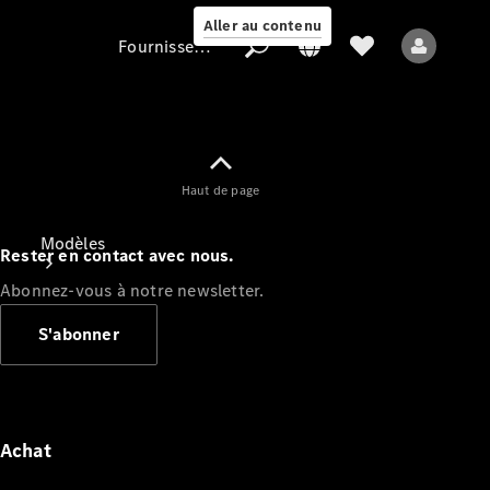
Aller au contenu
Fournisseur / Protection des données
Fournisseur /
Haut de page
Protection des
données
Modèles
Rester en contact avec nous.
Abonnez-vous à notre newsletter.
S'abonner
Tous les modèles
Nouveaux modèles
Achat