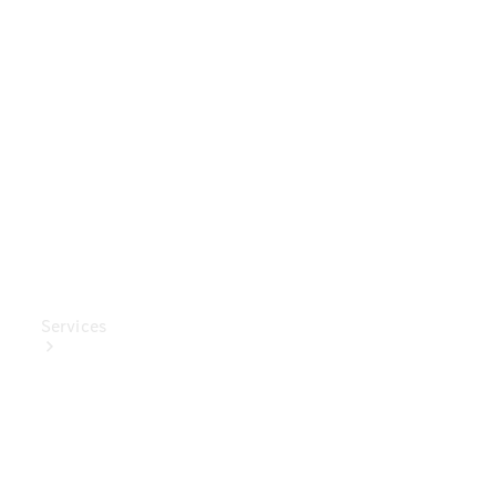
Mercedes-
Benz
Collection
Entretien
de voiture
Services