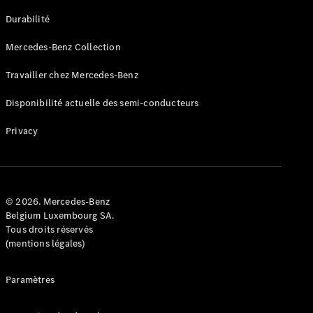
GLE
Nouveau
Durabilité
Coupé
GLS
Mercedes-Benz Collection
GLS
Nouveau
Mercedes-
Travailler chez Mercedes-Benz
Maybach
GLS SUV
Disponibilité actuelle des semi-conducteurs
Mercedes-
Maybach
Nouveau
Privacy
GLS SUV
Classe G
Véhicule
Électrique
tout-
terrain
© 2026. Mercedes-Benz
Classe G
Belgium Luxembourg SA.
Véhicule
Tous droits réservés
tout-terrain
(mentions légales)
Configurateur
Paramètres
Mercedes-
Benz Store