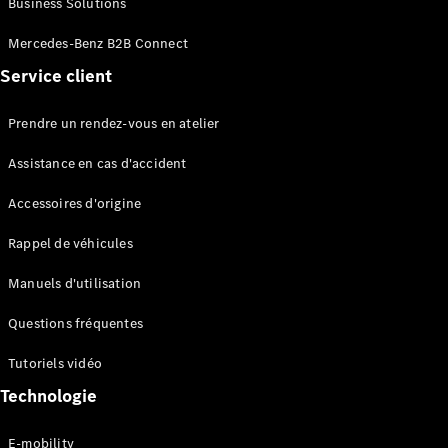
Business Solutions
EQS
Électrique
Berline
Mercedes-Benz B2B Connect
Classe E
Service client
Berline
Classe S
Classe S
Prendre un rendez-vous en atelier
Limousine
Mercedes-
Assistance en cas d'accident
Maybach
Classe S
Accessoires d'origine
Rappel de véhicules
Configurateur
Mercedes-
Manuels d'utilisation
Benz Store
SUV
Questions fréquentes
Tutoriels vidéo
Technologie
E-mobility