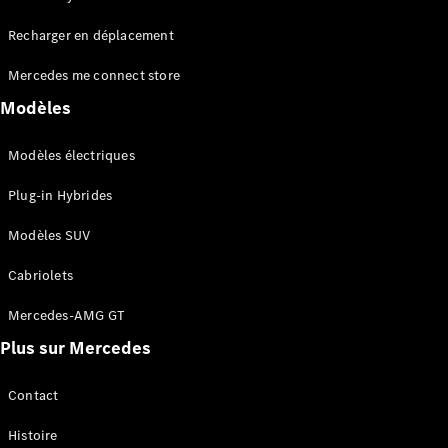
Tous les
Recharger en déplacement
SUVs
EQA
Électrique
Mercedes me connect store
EQE
Électrique
SUV
Modèles
EQS
Électrique
SUV
Modèles électriques
Mercedes-
Maybach
Électrique
Plug-in Hybrides
EQS SUV
GLA
Modèles SUV
GLA
Nouveau
GLA
Nouveau
Électrique
Cabriolets
GLB
Électrique
GLB
Mercedes-AMG GT
GLC
Électrique
Plus sur Mercedes
GLC
GLC Coupé
GLE
Contact
GLE
Nouveau
Histoire
GLE Coupé