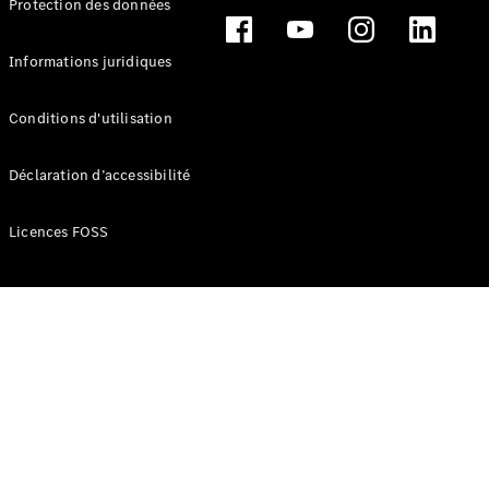
Protection des données
Break
Informations juridiques
Conditions d'utilisation
Tous les
Déclaration d’accessibilité
Breaks
CLA
Licences FOSS
Shooting
Électrique
Brake
CLA
Shooting
Brake
Classe C
Break
Classe C
Break All-
Terrain
Classe E