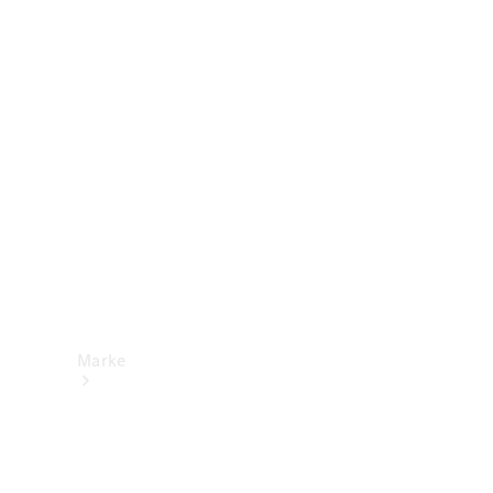
Mercedes-
Benz Apps
Betriebsanleitungen
Support &
Kontakt
Marke