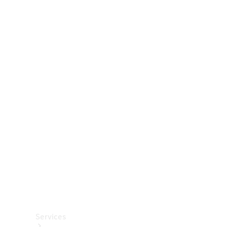
Räder &
Reifen
Zubehör
Mercedes-
Benz
Collection
Autopflege
Services