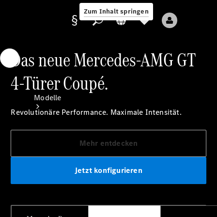
Zum Inhalt springen
Das neue Mercedes-AMG GT
4-Türer Coupé.
Anbieter/Datenschutz
Modelle
Revolutionäre Performance. Maximale Intensität.
Mehr entdecken
Jetzt konfigurieren
Alle Modelle
Neue Modelle
Elektromodelle