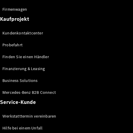
Firmenwagen
Kaufprojekt
Alle
Cabriolets
Kundenkontaktcenter
CLE
Cabriolet
Probefahrt
Mercedes-
AMG SL
Finden Sie einen Händler
Roadster
Mercedes-
Finanzierung & Leasing
Maybach SL
Business Solutions
Monogram
Series
Mercedes-Benz B2B Connect
Service-Kunde
Konfigurator
Mercedes-
Benz Store
Werkstatttermin vereinbaren
Grand Limousine
Hilfe bei einem Unfall