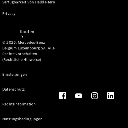
Verfügbarkeit von Halbleitern
Privacy
Kaufen
© 2026. Mercedes-Benz
Belgium Luxembourg SA. Alle
Rechte vorbehalten
(Rechtliche Hinweise)
Einstellungen
Neuwagenbestand
entdecken
Datenschutz
Gebrauchtwagen
finden
Rechtsinformation
Aktionen
Fleet &
Nutzungsbedingungen
Corporate