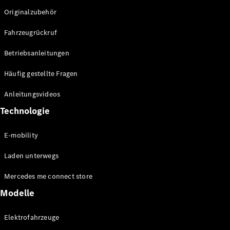
Originalzubehör
Fahrzeugrückruf
Betriebsanleitungen
VLE
Elektrisch
Häufig gestellte Fragen
Anleitungsvideos
Konfigurator
Technologie
Mercedes-
Benz Store
MPV
E-mobility
Laden unterwegs
Mercedes me connect store
Modelle
Alle Vans
EQV
Elektrofahrzeuge
Elektrisch
V-Klasse