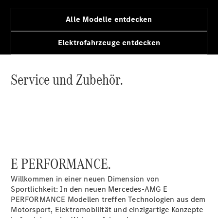
Alle T-
Alle Modelle entdecken
Modelle
CLA
Elektrofahrzeuge entdecken
Shooting
Elektrisch
Brake
CLA
Service und Zubehör.
Shooting
Brake
C-Klasse T-
Modell
C-Klasse T-
Modell All-
Terrain
E-Klasse T-
E PERFORMANCE.
Modell
E-Klasse T-
Willkommen in einer neuen Dimension von
Modell All-
Sportlichkeit: In den neuen Mercedes-AMG E
Terrain
PERFORMANCE Modellen treffen Technologien aus dem
Motorsport, Elektromobilität und einzigartige Konzepte
Konfigurator