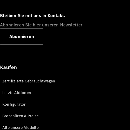
Bleiben Sie mit uns in Kontakt.
Abonnieren Sie hier unseren Newsletter
Alle Coupés
CLE Coupé
Abonnieren
Mercedes-
AMG GT
Coupé
Mercedes-
AMG GT
Kaufen
Neu
Elektrisch
4-Türer
Coupé
Zertifizierte Gebrauchtwagen
Letzte Aktionen
Konfigurator
Mercedes-
Konfigurator
Benz Store
Cabriolet
Broschüren & Preise
Alle unsere Modelle