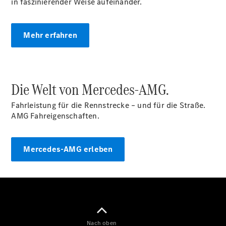
in faszinierender Weise aufeinander.
Mercedes-
Benz Store
Kompaktwagen
Mehr erfahren
Die Welt von Mercedes-AMG.
Alle
Fahrleistung für die Rennstrecke – und für die Straße.
Kompaktlimousinen
AMG Fahreigenschaften.
A-Klasse
Kompaktlimousine
B-Klasse
Mercedes-AMG erleben
Konfigurator
Mercedes-
Benz Store
Coupé
Nach oben