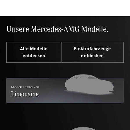
E-Klasse
Limousine
S-Klasse
S-Klasse
Unsere Mercedes-AMG Modelle.
Lang
Mercedes-
Maybach S-
Klasse
Alle Modelle
Elektrofahrzeuge
entdecken
entdecken
Konfigurator
Mercedes-
Benz Store
SUV
Modell entdecken
Limousine
Alle SUVs
EQA
Elektrisch