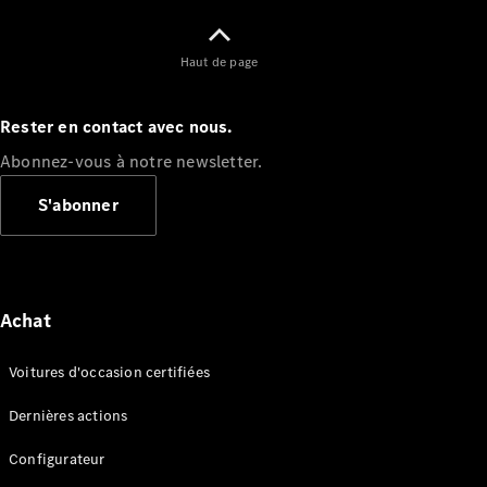
Modèles électriques
Modèles Plug-in Hybrid
Haut de page
Berline
Rester en contact avec nous.
Abonnez-vous à notre newsletter.
S'abonner
Tous les
Berlines
CLA
Électrique
Achat
CLA
Classe C
Berline
Voitures d'occasion certifiées
Classe
C
Nouveau
Électrique
Dernières actions
Berline
EQE
Configurateur
Électrique
Berline