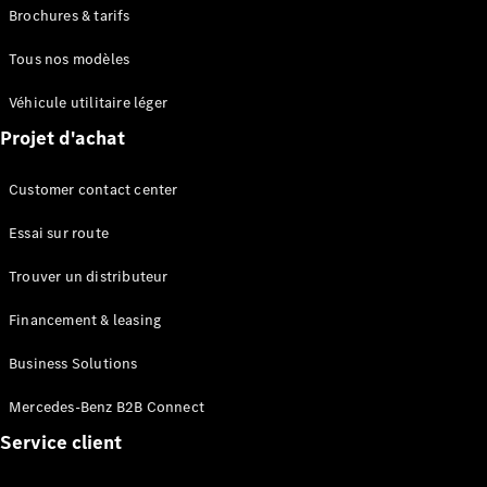
EQS
Brochures & tarifs
Électrique
Berline
Tous nos modèles
Classe E
Berline
Véhicule utilitaire léger
Classe S
Classe S
Projet d'achat
Limousine
Mercedes-
Customer contact center
Maybach
Classe S
Essai sur route
Trouver un distributeur
Configurateur
Mercedes-
Financement & leasing
Benz Store
SUV
Business Solutions
Mercedes-Benz B2B Connect
Service client