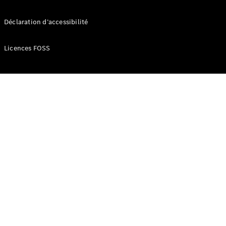
Break
Classe E
Déclaration d’accessibilité
Break All-
Terrain
Licences FOSS
Configurateur
Mercedes-
Benz Store
Hatchback
Tous les
Hatchbacks
Classe A
Berline
compacte
Classe B