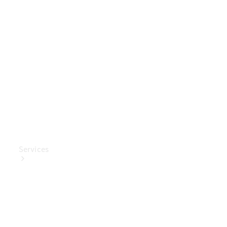
Mercedes-
Benz
Collection
Entretien
de voiture
Services