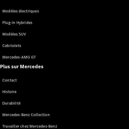
GLE
Nouveau
Coupé
Modèles électriques
GLS
GLS
Nouveau
Plug-in Hybrides
Mercedes-
Maybach
Modèles SUV
GLS SUV
Mercedes-
Cabriolets
Maybach
Nouveau
GLS SUV
Mercedes-AMG GT
Classe G
Plus sur Mercedes
Véhicule
Électrique
tout-
Contact
terrain
Classe G
Histoire
Véhicule
tout-terrain
Durabilité
Mercedes-Benz Collection
Configurateur
Mercedes-
Travailler chez Mercedes-Benz
Benz Store