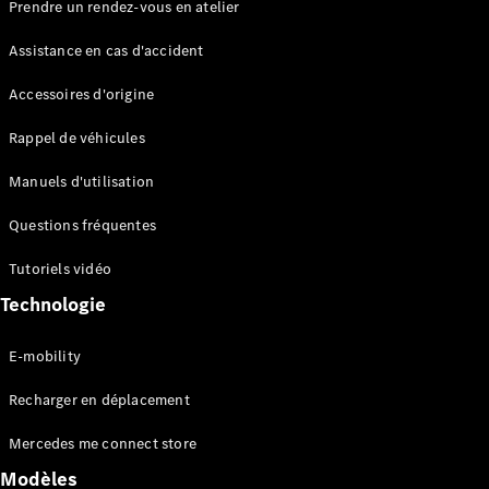
Prendre un rendez-vous en atelier
Tous les
SUVs
Assistance en cas d'accident
EQA
Électrique
EQE
Accessoires d'origine
Électrique
SUV
EQS
Rappel de véhicules
Électrique
SUV
Mercedes-
Manuels d'utilisation
Maybach
Électrique
EQS SUV
Questions fréquentes
GLA
Tutoriels vidéo
GLA
Nouveau
GLA
Nouveau
Électrique
Technologie
GLB
Électrique
GLB
E-mobility
GLC
Électrique
GLC
Recharger en déplacement
GLC Coupé
GLE
Mercedes me connect store
GLE
Nouveau
GLE Coupé
Modèles