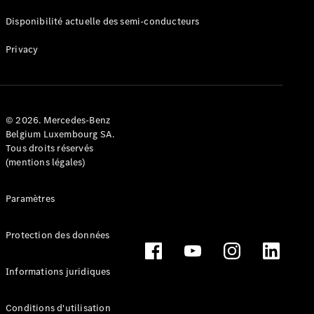
Break
Disponibilité actuelle des semi-conducteurs
Privacy
Tous les
© 2026. Mercedes-Benz
Breaks
Belgium Luxembourg SA.
CLA
Tous droits réservés
Shooting
Électrique
(mentions légales)
Brake
CLA
Paramètres
Shooting
Brake
Classe C
Protection des données
Break
Classe C
Informations juridiques
Break All-
Terrain
Classe E
Conditions d'utilisation