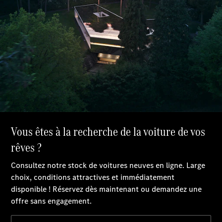
Configurateur
Mercedes-
Benz Store
Coupé
Tous les
Coupés
CLE Coupé
Mercedes-
AMG GT
Coupé
Mercedes-
AMG GT
Nouveau
Électrique
Coupé 4
Portes