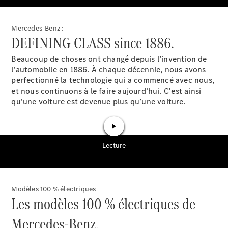
Tous les
SUVs
Mercedes-Benz :
EQA
Électrique
DEFINING CLASS since 1886.
EQE
Électrique
SUV
Beaucoup de choses ont changé depuis l’invention de
EQS
Électrique
l’automobile en 1886. À chaque décennie, nous avons
SUV
perfectionné la technologie qui a commencé avec nous,
Mercedes-
et nous continuons à le faire aujourd’hui. C'est ainsi
Maybach
Électrique
qu’une voiture est devenue plus qu’une voiture.
EQS SUV
GLA
GLA
Nouveau
GLA
Nouveau
Électrique
GLB
Électrique
GLB
GLC
Électrique
GLC
Modèles 100 % électriques
GLC Coupé
Les modèles 100 % électriques de
GLE
GLE
Nouveau
Mercedes-Benz.
GLE Coupé