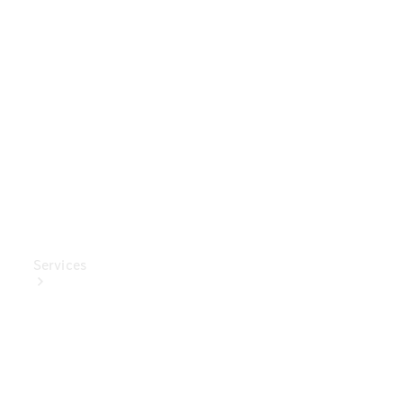
Mercedes-
Benz
Collection
Entretien
de voiture
Services