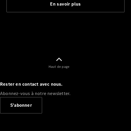
Configurateur
Mercedes-
Benz Store
Cabriolet
Haut de page
Tous les
Cabriolets
Rester en contact avec nous.
CLE
Cabriolet
Abonnez-vous à notre newsletter.
Mercedes-
AMG SL
S'abonner
Roadster
Mercedes-
Maybach SL
Monogram