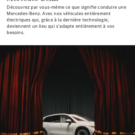
GLE
Nouveau
Découvrez par vous-même ce que signifie conduire une
Coupé
Mercedes-Benz. Avec nos véhicules entièrement
GLS
électriques qui, grâce à la dernière technologie,
GLS
Nouveau
deviennent un lieu qui s'adapte entièrement à vos
Mercedes-
besoins.
Maybach
GLS SUV
Mercedes-
Maybach
Nouveau
GLS SUV
Classe G
Véhicule
Électrique
tout-
terrain
Classe G
Véhicule
tout-terrain
Configurateur
Mercedes-
Benz Store