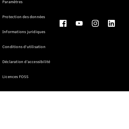
Paramètres
route
Leasing &
Financement
Protection des données
Extras
Informations juridiques
digitaux
Contrats de
Conditions d'utilisation
service
Pièces et
accessoires
Déclaration d’accessibilité
Licences FOSS
Pneus et
roues
Accessoires