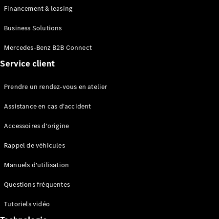
Financement & leasing
Business Solutions
Mercedes-Benz B2B Connect
Tous les
Service client
Monospaces
EQV
Électrique
Prendre un rendez-vous en atelier
Classe V
Marco Polo
Assistance en cas d'accident
Accessoires d'origine
Configurateur
Mercedes-
Rappel de véhicules
Benz Store
Manuels d'utilisation
Véhicules utilitaires
Questions fréquentes
Configurateur
Tutoriels vidéo
Mercedes-Benz Store