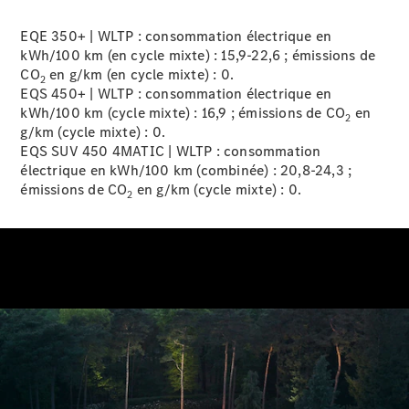
Break
Classe E
EQE 350+ | WLTP : consommation électrique en
Break All-
kWh/100 km (en cycle mixte) : 15,9-22,6 ; émissions de
Terrain
CO
en g/km (en cycle mixte) :
0.
2
EQS 450+ | WLTP : consommation électrique en
Configurateur
kWh/100 km (cycle mixte) : 16,9 ; émissions de CO
en
2
Mercedes-
g/km (cycle mixte) :
0.
Benz Store
EQS SUV 450 4MATIC | WLTP : consommation
Hatchback
électrique en kWh/100 km (combinée) : 20,8-24,3 ;
émissions de CO
en g/km (cycle mixte) :
0.
2
Tous les
Hatchbacks
Classe A
Berline
compacte
Classe B