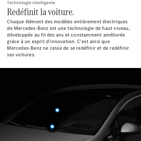
Technologie intelligente
Modèles électriques
Redéfinit la voiture.
Modèles Plug-in Hybrid
Chaque élément des modèles entièrement électriques
Berline
de Mercedes-Benz est une technologie de haut niveau,
développée au fil des ans et constamment améliorée
grâce à un esprit d’innovation. C'est ainsi que
Mercedes-Benz ne cesse de se redéfinir et de redéfinir
ses voitures.
Tous les
Berlines
CLA
Électrique
CLA
Classe C
Berline
Classe
C
Électrique
Berline
EQE
Électrique
Berline