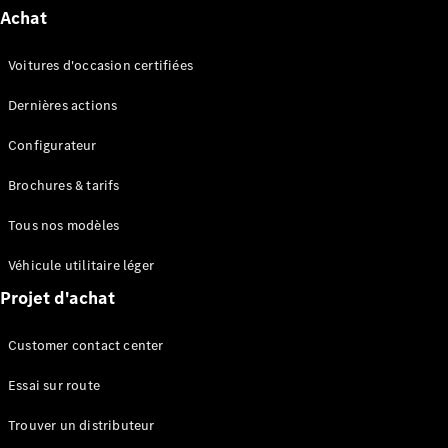
Series
Achat
Voitures d'occasion certifiées
Configurateur
Mercedes-
Dernières actions
Benz Store
Grand Limousine
Configurateur
Brochures & tarifs
Tous nos modèles
Véhicule utilitaire léger
Projet d'achat
VLE
Électrique
Customer contact center
Configurateur
Mercedes-
Essai sur route
Benz Store
Monospace
Trouver un distributeur