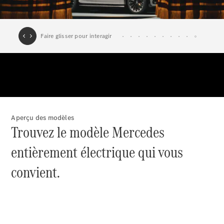
Break
Tous les
Breaks
CLA
Shooting
Électrique
Aperçu des modèles
Brake
Trouvez le modèle Mercedes
CLA
Shooting
entièrement électrique qui vous
Brake
Classe C
convient.
Break
Classe C
Break All-
Terrain
Classe E