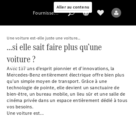
Aller au contenu
Fournisseur / Protection des données
Une voiture est-elle juste une voiture...
...si elle sait faire plus qu’une
Fournisseur /
Protection des
voiture ?
données
Modèles
Avec 137 ans d’esprit pionnier et d’innovations, la
Mercedes-Benz entièrement électrique offre bien plus
qu’un simple moyen de transport. Grâce à une
technologie de pointe, elle devient un sanctuaire de
bien-être, un bureau mobile, un lieu sûr et une salle de
cinéma privée dans un espace entièrement dédié à tous
vos besoins.
Une voiture est...
Tous les modèles
Nouveaux modèles