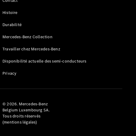
Contact
Consultez le
stock de
Histoire
voitures
neuves
Durabilité
Trouver
un
Mercedes-Benz Collection
véhicule
d’occasion
Travailler chez Mercedes-Benz
Disponibilité actuelle des semi-conducteurs
Actions
Fleet &
Privacy
Corporate
Sales
Configurateur
© 2026. Mercedes-Benz
et prix
Belgium Luxembourg SA.
Brochures
Tous droits réservés
et tarifs
(mentions légales)
Réserver un
essai sur