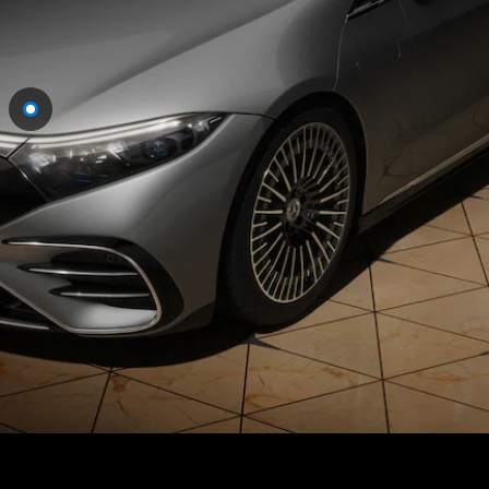
EQS
Électrique
Berline
Classe E
Berline
Classe S
Classe S
Limousine
Mercedes-
Maybach
Classe S
Configurateur
Mercedes-
Benz Store
SUV