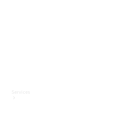
Mercedes-
Benz
Collection
Entretien
de voiture
Services