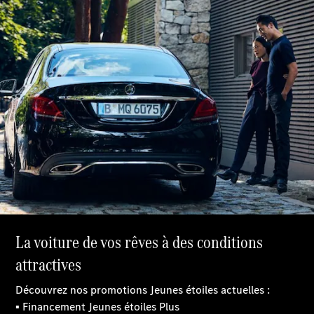
Modèles électriques
Modèles Plug-in Hybrid
Berline
Tous les
Berlines
CLA
Électrique
CLA
Classe C
Berline
Classe
C
Électrique
Berline
EQE
Électrique
Berline