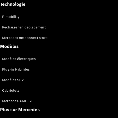
Break
Technologie
Classe E
Break All-
E-mobility
Terrain
Recharger en déplacement
Configurateur
Mercedes-
Mercedes me connect store
Benz Store
Modèles
Hatchback
Modèles électriques
Plug-in Hybrides
Modèles SUV
Tous les
Cabriolets
Hatchbacks
Classe A
Mercedes-AMG GT
Berline
Plus sur Mercedes
compacte
Classe B