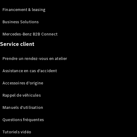
Break
Financement & leasing
Business Solutions
Mercedes-Benz B2B Connect
Service client
Tous les
Breaks
Prendre un rendez-vous en atelier
CLA
Shooting
Électrique
Assistance en cas d'accident
Brake
CLA
Accessoires d'origine
Shooting
Brake
Rappel de véhicules
Classe C
Break
Manuels d'utilisation
Classe C
Break All-
Questions fréquentes
Terrain
Tutoriels vidéo
Classe E