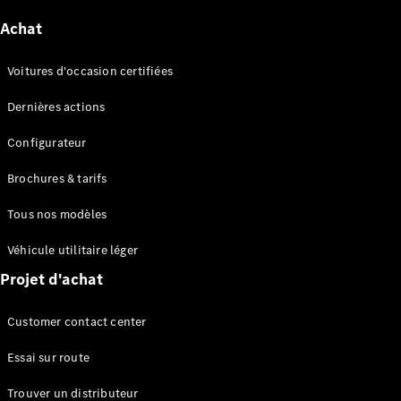
GLE
Nouveau
Achat
Coupé
GLS
GLS
Nouveau
Voitures d'occasion certifiées
Mercedes-
Maybach
Dernières actions
GLS SUV
Mercedes-
Configurateur
Maybach
Nouveau
GLS SUV
Brochures & tarifs
Classe G
Tous nos modèles
Véhicule
Électrique
tout-
Véhicule utilitaire léger
terrain
Classe G
Projet d'achat
Véhicule
tout-terrain
Customer contact center
Configurateur
Essai sur route
Mercedes-
Trouver un distributeur
Benz Store