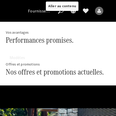
Aller au contenu
Fournisseur / Protection des données
Vos avantages
Performances promises.
Fournisseur /
Protection des
données
Modèles
Offres et promotions
Nos offres et promotions actuelles.
Tous les modèles
Nouveaux modèles