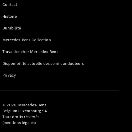
Contact
Configurateur
Histoire
Mercedes-
Benz Store
Durabilité
Coupé
Mercedes-Benz Collection
Travailler chez Mercedes-Benz
Disponibilité actuelle des semi-conducteurs
Tous les
Privacy
Coupés
CLE Coupé
Mercedes-
AMG GT
Coupé
© 2026. Mercedes-Benz
Mercedes-
Belgium Luxembourg SA.
AMG GT
Tous droits réservés
Nouveau
Électrique
(mentions légales)
Coupé 4
Portes