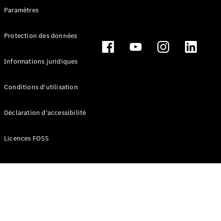
Paramètres
Configurateur
Mercedes-
Protection des données
Benz Store
Cabriolet
Informations juridiques
Conditions d'utilisation
Déclaration d’accessibilité
Tous les
Cabriolets
Licences FOSS
CLE
Cabriolet
Mercedes-
AMG SL
Roadster
Mercedes-
Maybach SL
Monogram