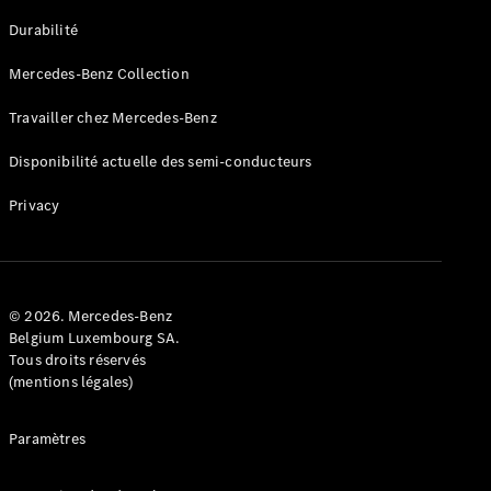
GLE
Nouveau
Durabilité
Coupé
GLS
Mercedes-Benz Collection
GLS
Nouveau
Mercedes-
Travailler chez Mercedes-Benz
Maybach
GLS SUV
Disponibilité actuelle des semi-conducteurs
Mercedes-
Maybach
Nouveau
Privacy
GLS SUV
Classe G
Véhicule
Électrique
tout-
terrain
© 2026. Mercedes-Benz
Classe G
Belgium Luxembourg SA.
Véhicule
Tous droits réservés
tout-terrain
(mentions légales)
Configurateur
Paramètres
Mercedes-
Benz Store