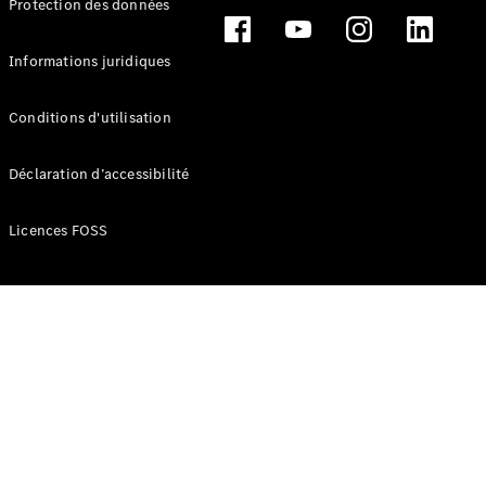
Protection des données
Break
Informations juridiques
Conditions d'utilisation
Tous les
Déclaration d’accessibilité
Breaks
CLA
Licences FOSS
Shooting
Électrique
Brake
CLA
Shooting
Brake
Classe C
Break
Classe C
Break All-
Terrain
Classe E