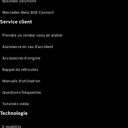
Business Solutions
EQS
Électrique
Berline
Mercedes-Benz B2B Connect
Classe E
Service client
Berline
Classe S
Classe S
Prendre un rendez-vous en atelier
Limousine
Mercedes-
Assistance en cas d'accident
Maybach
Classe S
Accessoires d'origine
Rappel de véhicules
Configurateur
Mercedes-
Manuels d'utilisation
Benz Store
SUV
Questions fréquentes
Tutoriels vidéo
Technologie
E-mobility