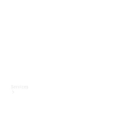
Mercedes-
Benz
Collection
Entretien
de voiture
Services