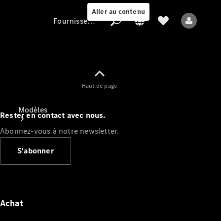
Aller au contenu
Fournisseur / Protection des données
Fournisseur /
Haut de page
Protection des
données
Modèles
Rester en contact avec nous.
Abonnez-vous à notre newsletter.
S'abonner
Tous les modèles
Nouveaux modèles
Achat