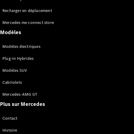
Tous les
Recharger en déplacement
SUVs
EQA
Électrique
Mercedes me connect store
EQE
Électrique
SUV
Modèles
EQS
Électrique
SUV
Modèles électriques
Mercedes-
Maybach
Électrique
Plug-in Hybrides
EQS SUV
GLA
Modèles SUV
GLA
Nouveau
GLA
Nouveau
Électrique
Cabriolets
GLB
Électrique
GLB
Mercedes-AMG GT
GLC
Électrique
Plus sur Mercedes
GLC
GLC Coupé
GLE
Contact
GLE
Nouveau
Histoire
GLE Coupé