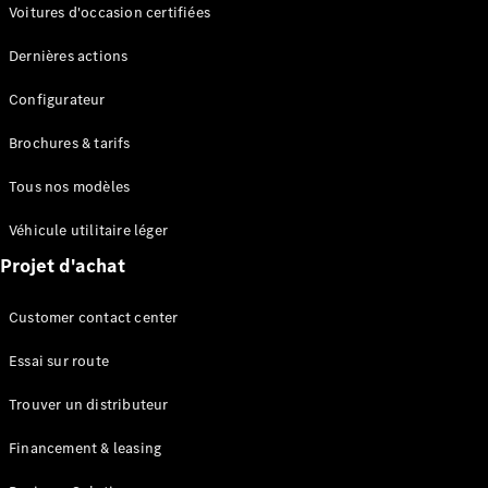
Modèles électriques
Voitures d'occasion certifiées
Modèles Plug-in Hybrid
Dernières actions
Berline
Configurateur
Brochures & tarifs
Tous nos modèles
Véhicule utilitaire léger
Tous les
Projet d'achat
Berlines
CLA
Électrique
Customer contact center
CLA
Classe C
Essai sur route
Berline
Classe
Trouver un distributeur
C
Électrique
Berline
Financement & leasing
EQE
Électrique
Berline