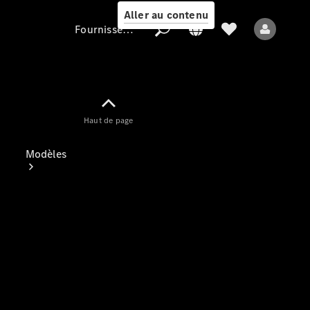
Aller au contenu
Fournisseur / Protection des données
Fournisseur /
Haut de page
Protection des
données
Modèles
Tous les modèles
Nouveaux modèles