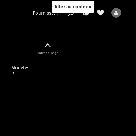
Aller au contenu
Fournisseur / Protection des données
Fournisseur /
Haut de page
Protection des
données
Modèles
Tous les modèles
Nouveaux modèles